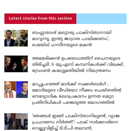
Latest stories
from this section
ബംഗ്ലാദേശ് മറ്റൊരു പാകിസ്താനായി
മാറുന്നു, ഇന്ത്യ ജാഗ്രത പാലിക്കണം’;
ഷെയ്ഖ് ഹസീനയുടെ മകൻ
അമേരിക്കൻ ഉപരോധത്തിന് ചൈനയുടെ
തിരിച്ചടി: 6 യു.എസ് കമ്പനികൾക്ക് വിലക്ക്,
ഡ്രോൺ കയറ്റുമതിയിൽ നിയന്ത്രണം
മാപ്പുപറഞ്ഞ് മാർക്ക് സക്കർബർഗ് ;
മോദിയുടെ വീഡിയോ നീക്കം ചെയ്തതിൽ
ഔദ്യോഗിക ഖേദപ്രകടനം ഉന്നത മെറ്റാ
പ്രതിനിധികൾ പങ്കെടുത്ത യോഗത്തിൽ
‘ഞങ്ങൾ ഇങ്ങ് പാകിസ്താനിലുണ്ട്; വ്യാജ
പ്രചാരണം നിർത്ത്!’: പാക് സർക്കാരിനെ
വെല്ലുവിളിച്ച് ടി.ടി.പി തലവൻ;