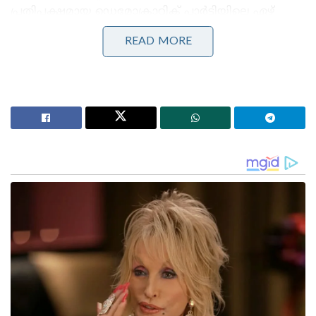
പ്രതിപക്ഷമായ ഡെമോക്രാറ്റിക് പാർട്ടിയിലെ ഏഴ്
അംഗങ്ങളുടെ പിന്തുണയും ലഭിക്കണം. നിലവിൽ
READ MORE
അമേരിക്കയിൽ പ്രൈമറി, സെക്കന്ററി സ്‌കൂളുകളുടെ
13 ശതമാനം ഫണ്ടിംഗ് നൽകുന്നത് കേന്ദ്ര വിദ്യാഭ്യാസ
വകുപ്പാണ്. ഉത്തരവ് നിലവിൽ വന്നാൽ ഈ
സാമ്പത്തിക സഹായം അവസാനിക്കും.
Stories you may like
മോദിയെ ഫോണിൽ വിളിച്ച് നെതന്യാഹു :
പശ്ചിമേഷ്യൻ പ്രതിസന്ധിയിലെ നയതന്ത്ര ബന്ധവും
പ്രാദേശിക സുരക്ഷയും ചർച്ചയായി
ആഗോള ബന്ധങ്ങൾ ശക്തമാക്കാനൊരുങ്ങി
ആർ.എസ്.എസ് : മോഹൻ ഭാഗവത് ഈ മാസം
യു.എസിലും കാനഡയിലും സന്ദർശനം നടത്തും
1979 ൽ ജിമ്മി കാർട്ടർ അമേരിക്കയുടെ പ്രസിഡന്റ്
ആയിരുന്ന കാലഘട്ടത്തിലാണ് കേന്ദ്ര