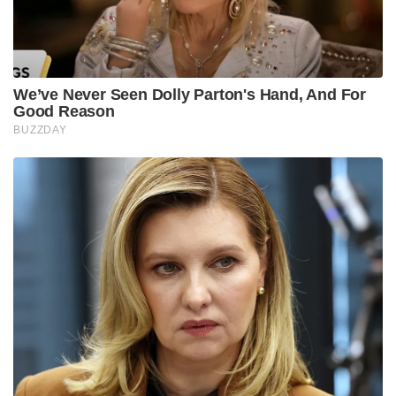
വിദ്യാഭ്യാസവകുപ്പ് രൂപീകൃതമായത്. എന്നാൽ ഇത്
ഇപ്പോൾ സർക്കറിന് ഒരു പാഴ്ചെലവായെന്നാണ്
ട്രംപിന്റെ പക്ഷം. വിദ്യാഭ്യാസ നയം പൂർണമായും
വികേന്ദ്രീകൃതമായിരിക്കണമെന്നും ഇത്
സംസ്ഥാനങ്ങൾ നിയന്ത്രിക്കണമെന്നും അദ്ദേഹം
പറയുന്നു.
ട്രംപും അദ്ദേഹത്തിന്റെ ശതകോടീശ്വരൻ ഉപദേഷ്ടാവ്
മസ്‌കും മസ്‌കിന്റെ ഗവൺമെന്റ് എഫിഷ്യൻസി
ഡിപ്പാർട്ട്മെന്റും (DOGE) ഇതിനകം തന്നെ മറ്റ് നിരവധി
സർക്കാർ ഏജൻസികളെയും പിരിച്ചുവിട്ടിട്ടുണ്ട്.
പ്രോഗ്രാമുകളെയും ജീവനക്കാരെയും
വെട്ടിച്ചുരുക്കിയായിരുന്നു നടപടി .