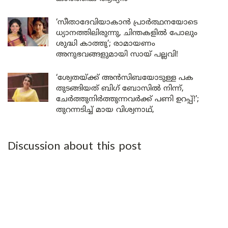
‘സീതാദേവിയാകാൻ പ്രാർത്ഥനയോടെ
ധ്യാനത്തിലിരുന്നു, ചിന്തകളിൽ പോലും
ശുദ്ധി കാത്തു’; രാമായണം
അനുഭവങ്ങളുമായി സായ് പല്ലവി!
‘ശ്വേതയ്ക്ക് അൻസിബയോടുള്ള പക
തുടങ്ങിയത് ബിഗ് ബോസിൽ നിന്ന്,
ചേർത്തുനിർത്തുന്നവർക്ക് പണി ഉറപ്പ്!’;
തുറന്നടിച്ച് മായ വിശ്വനാഥ്,
Discussion about this post