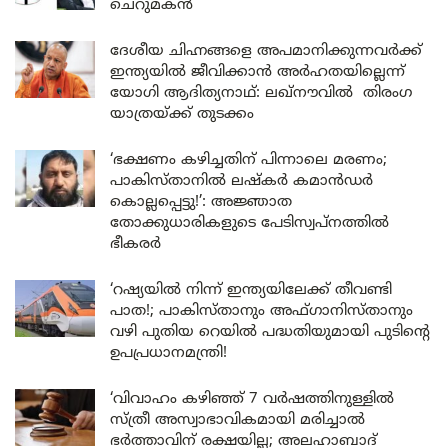
ചെറുമകൻ
ദേശീയ ചിഹ്നങ്ങളെ അപമാനിക്കുന്നവർക്ക്
ഇന്ത്യയിൽ ജീവിക്കാൻ അർഹതയില്ലെന്ന്
യോഗി ആദിത്യനാഥ്: ലഖ്‌നൗവിൽ തിരംഗ
യാത്രയ്ക്ക് തുടക്കം
‘ഭക്ഷണം കഴിച്ചതിന് പിന്നാലെ മരണം;
പാകിസ്താനിൽ ലഷ്കർ കമാൻഡർ
കൊല്ലപ്പെട്ടു!’: അജ്ഞാത
തോക്കുധാരികളുടെ പേടിസ്വപ്നത്തിൽ
ഭീകരർ
‘റഷ്യയിൽ നിന്ന് ഇന്ത്യയിലേക്ക് തീവണ്ടി
പാത!; പാകിസ്താനും അഫ്ഗാനിസ്താനും
വഴി പുതിയ റെയിൽ പദ്ധതിയുമായി പുടിന്റെ
ഉപപ്രധാനമന്ത്രി!
‘വിവാഹം കഴിഞ്ഞ് 7 വർഷത്തിനുള്ളിൽ
സ്ത്രീ അസ്വാഭാവികമായി മരിച്ചാൽ
ഭർത്താവിന് രക്ഷയില്ല; അലഹാബാദ്