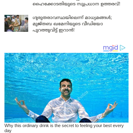
ഹൈക്കോടതിയുടെ സുപ്രധാന ഉത്തരവ്!
ഗുരുതരാവസ്ഥയിലെന്ന് മാധ്യമങ്ങൾ;
മുജ്തബ ഖമേനിയുടെ വീഡിയോ
പുറത്തുവിട്ട് ഇറാൻ!