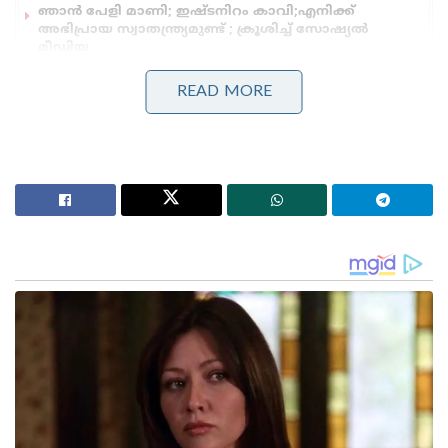
ഞാൻ പേളി മാണി; ഇഷ്ടനിറം കാവി;എനിക്ക്
അഭിപ്രായ സ്വാതന്ത്ര്യമുണ്ട് ; ക്രൂശിച്ച്‌ സോഷ്യൽ
മീഡിയ
READ MORE
ഇന്ന് രാവിലെ തന്നെ ചിത്രത്തിന്റെ അഡ്വാൻസ്
ബുക്കിങ് ആരംഭിച്ചു. കുറഞ്ഞ സമയത്തിനുള്ളിൽ
ബുക്ക് മൈ ഷോയിൽ റെക്കോഡ് ബുക്കിങ് ആണ്
നടന്നത്. ഇതിനു പുറമേ ഒരു റെക്കോർഡ് കൂടി
ചിത്രത്തിന് ലഭിച്ചിരിക്കുന്നത്.
ബുക്ക് മൈ ഷോയിൽ ആദ്യ ഒരു മണിക്കൂറിൽ
ഏറ്റവുമധികം ടിക്കറ്റുകൾ ബുക്ക് ചെയ്യപ്പെട്ട ആദ്യ
ഇന്ത്യൻ ചിത്രമായി എംപുരാൻ മാറി. വിജയ്യുടെ ലിയോ,
അല്ലു അർജുന്റെ പുഷ്പ 2 എന്നിവയുടെ റെക്കോഡ്
ആണ് എംപുരാൻ നിമിഷങ്ങൾകൊണ്ട് തകർത്തു
കളഞ്ഞത്.
മണിക്കൂറിൽ 96,140 ടിക്കറ്റുകളാണ് ബുക്ക് മൈ
ഷോയിൽ വിറ്റഴിച്ചത്. ഇതിനിടെ ബുക്ക് മൈ ഷോയുടെ