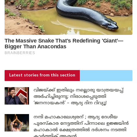
Latest stories
from this section
വിജയ്ക്ക് ഇതിലും നല്ലൊരു യാത്രയയപ്പ്
അർഹിച്ചിരുന്നു; നിരാശപ്പെടുത്തി
‘ജനനായകൻ’ – ആദ്യ ദിന റിവ്യൂ!
നന്ദി മഹാകാലേശ്വരന് ; ആദ്യ ദേശീയ
പുരസ്കാര നേട്ടത്തിന് പിന്നാലെ ഉജ്ജയിൻ
മഹാകാൽ ക്ഷേത്രത്തിൽ ദർശനം നടത്തി
കാർത്തിക് ആര്യൻ