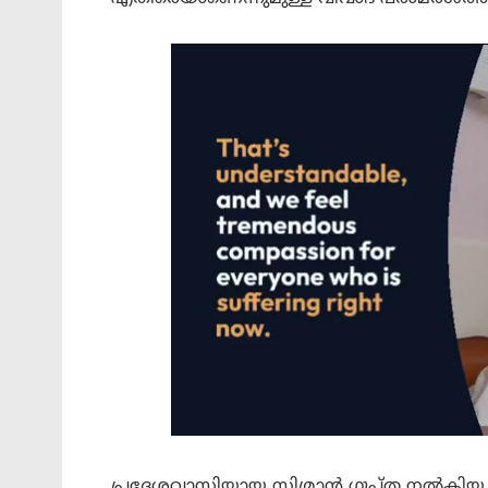
പ്രദേശവാസിയായ സിമ്രാൻ ഗുപ്ത നൽകിയ 