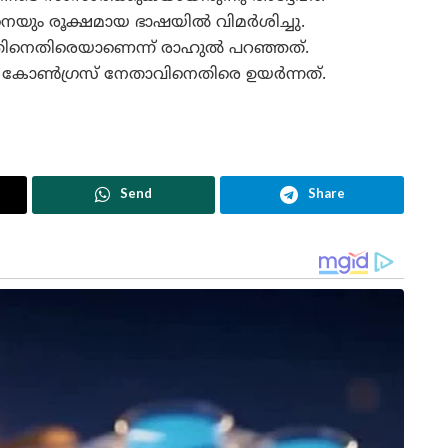
െയും രൂക്ഷമായ ഭാഷയിൽ വിമർശിച്ചു.
ത്തിനെതിരെയാണെന്ന് രാഹുൽ പറഞ്ഞത്.
ു കോൺഗ്രസ് നേതാവിനെതിരെ ഉയർന്നത്.
Send
Share