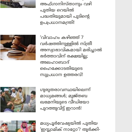
അഫ്ഗാനിസ്താനും വഴി
പുതിയ റെയിൽ
പദ്ധതിയുമായി പുടിന്റെ
ഉപപ്രധാനമന്ത്രി!
‘വിവാഹം കഴിഞ്ഞ് 7
വർഷത്തിനുള്ളിൽ സ്ത്രീ
അസ്വാഭാവികമായി മരിച്ചാൽ
ഭർത്താവിന് രക്ഷയില്ല;
അലഹാബാദ്
ഹൈക്കോടതിയുടെ
സുപ്രധാന ഉത്തരവ്!
ഗുരുതരാവസ്ഥയിലെന്ന്
മാധ്യമങ്ങൾ; മുജ്തബ
ഖമേനിയുടെ വീഡിയോ
പുറത്തുവിട്ട് ഇറാൻ!
മധ്യപൂർവേഷ്യയിൽ പുതിയ
‘ഇസ്ലാമിക് നാറ്റോ’? തുർക്കി-