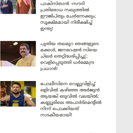
പാകിസ്താൻ -സൗദി
പ്രതിരോധ സഖ്യത്തിൽ
ഈജിപ്തും ചേർന്നേക്കും;
സൂക്ഷ്മമായി നിരീക്ഷിച്ച്
ഇന്ത്യ!
പുതിയ തലമുറ ഞങ്ങളുടെ
മക്കൾ; ജനറേഷൻ സിയെ
ചിലർ തെറ്റിദ്ധരിപ്പിച്ചു’;
വെളിപ്പെടുത്തി ധർമ്മേന്ദ്ര
പ്രധാൻ!
പോലീസിനെ വെല്ലുവിളിച്ച്
ഒളിവിൽ കഴിഞ്ഞ അർജുൻ
ആയങ്കി ഒടുവിൽ വലയിൽ;
കണ്ണൂരിലെ അപാർട്മെന്റിൽ
നിന്ന് പൊക്കിയത്
നാടകീയമായി!