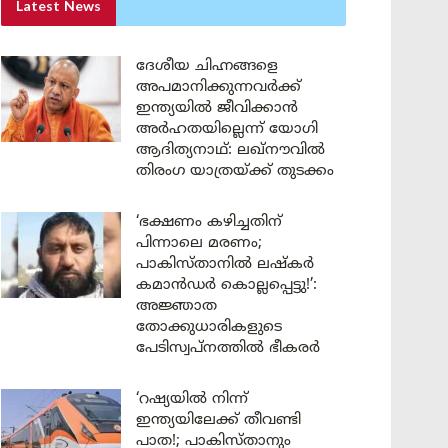
Latest News
ദേശീയ ചിഹ്നങ്ങളെ
അപമാനിക്കുന്നവർക്ക്
ഇന്ത്യയിൽ ജീവിക്കാൻ
അർഹതയില്ലെന്ന് യോഗി
ആദിത്യനാഥ്: ലഖ്‌നൗവിൽ
തിരംഗ യാത്രയ്ക്ക് തുടക്കം
‘ഭക്ഷണം കഴിച്ചതിന്
പിന്നാലെ മരണം;
പാകിസ്താനിൽ ലഷ്കർ
കമാൻഡർ കൊല്ലപ്പെട്ടു!’:
അജ്ഞാത
തോക്കുധാരികളുടെ
പേടിസ്വപ്നത്തിൽ ഭീകരർ
‘റഷ്യയിൽ നിന്ന്
ഇന്ത്യയിലേക്ക് തീവണ്ടി
പാത!; പാകിസ്താനും