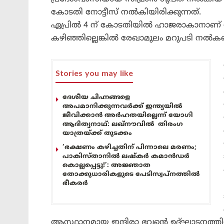
കോടതി നോട്ടീസ് നൽകിയിരിക്കുന്നത്.
ഏപ്രിൽ 4 ന് കോടതിയിൽ ഹാജരാകാനാണ് നോട
കഴിഞ്ഞില്ലെങ്കിൽ രേഖാമൂലം മറുപടി നൽക
Stories you may like
ദേശീയ ചിഹ്നങ്ങളെ
അപമാനിക്കുന്നവർക്ക് ഇന്ത്യയിൽ
ജീവിക്കാൻ അർഹതയില്ലെന്ന് യോഗി
ആദിത്യനാഥ്: ലഖ്‌നൗവിൽ തിരംഗ
യാത്രയ്ക്ക് തുടക്കം
‘ഭക്ഷണം കഴിച്ചതിന് പിന്നാലെ മരണം;
പാകിസ്താനിൽ ലഷ്കർ കമാൻഡർ
കൊല്ലപ്പെട്ടു!’: അജ്ഞാത
തോക്കുധാരികളുടെ പേടിസ്വപ്നത്തിൽ
ഭീകരർ
ആസ്ഥാനമായ ഇന്ദിരാ ഭവന്റെ ഉദ്ഘാടനത്തി