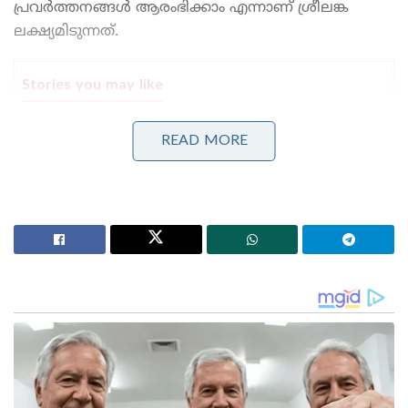
പ്രവർത്തനങ്ങൾ ആരംഭിക്കാം എന്നാണ് ശ്രീലങ്ക
ലക്ഷ്യമിടുന്നത്.
Stories you may like
‘ഭരണം തകർന്നു, പക്ഷേ ഷെഹ്ബാസ്
READ MORE
അഞ്ചുകൊല്ലവും ഭരിക്കും!’: പാകിസ്താനിൽ തർക്കം
മുറുകുന്നു
‘കാമുകിയെ കൊല്ലാൻ പെൺവേഷത്തിലെത്തി;
ഗുരുവായൂരിൽ കാമുകനും ക്രിമിനൽ സംഘവും
കുടുങ്ങി!’
നിലവിലെ ശ്രീലങ്കയുടെ സ്ഥിരത കണക്കിലെടുത്താണ്
മോദി ശ്രീലങ്ക സന്ദർശിക്കുന്നതെന്ന് പ്രസിഡന്റ്
ദിസനായകേ പാർലമെന്റിൽ അറിയിച്ചു. സിലോൺ
വൈദ്യുതി ബോർഡും നാഷണൽ തെർമൽ പവർ
കോർപ്പറേഷൻ ഓഫ് ഇന്ത്യയും ചേർന്ന് ഒരുമിച്ച്
പ്രവർത്തിച്ച് ശ്രീലങ്കയിൽ സൗരോർജ നിലയം