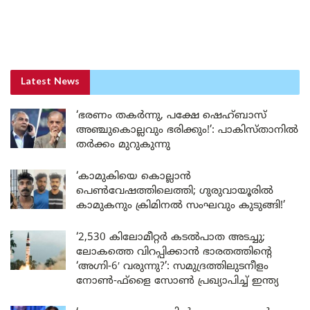
Latest News
‘ഭരണം തകർന്നു, പക്ഷേ ഷെഹ്ബാസ്
അഞ്ചുകൊല്ലവും ഭരിക്കും!’: പാകിസ്താനിൽ
തർക്കം മുറുകുന്നു
‘കാമുകിയെ കൊല്ലാൻ
പെൺവേഷത്തിലെത്തി; ഗുരുവായൂരിൽ
കാമുകനും ക്രിമിനൽ സംഘവും കുടുങ്ങി!’
‘2,530 കിലോമീറ്റർ കടൽപാത അടച്ചു;
ലോകത്തെ വിറപ്പിക്കാൻ ഭാരതത്തിന്റെ
‘അഗ്നി-6′ വരുന്നു?’: സമുദ്രത്തിലുടനീളം
നോൺ-ഫ്ളൈ സോൺ പ്രഖ്യാപിച്ച് ഇന്ത്യ