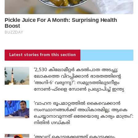
Latest stories
from this section
‘2,530 കിലോമീറ്റർ കടൽപാത അടച്ചു;
ലോകത്തെ വിറപ്പിക്കാൻ ഭാരതത്തിന്റെ
‘അഗ്നി-6′ വരുന്നു?’: സമുദ്രത്തിലുടനീളം
നോൺ-ഫ്ളൈ സോൺ പ്രഖ്യാപിച്ച് ഇന്ത്യ
‘വാഹന രൂപമാറ്റത്തിൽ കൈവെക്കാൻ
സംസ്ഥാനങ്ങൾക്ക് അധികാരമില്ല; ആകെ
ചെയ്യാനാവുന്നത് ഒരേയൊരു കാര്യം മാത്രം!’:
നിതിൻ ഗഡ്കരി
‘അവന് കൊടുക്കേണ്ടത് കൊടുക്കും,