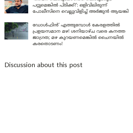
പറ്റുമെങ്കിൽ പിടിക്ക്!’: ഒളിവിലിരുന്ന്
പോലീസിനെ വെല്ലുവിളിച്ച് അർജുൻ ആയങ്കി
ഡോൾഫിൻ’ എത്തുമ്പോൾ കേരളത്തിൽ
പ്രളയസമാന മഴ! ശനിയാഴ്ച വരെ കനത്ത
ജാഗ്രത; മഴ കുറയണമെങ്കിൽ ചൈനയിൽ
കരതൊടണം!
Discussion about this post