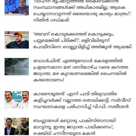
‘വാഹന രൂപമാറ്റത്തിൽ കൈവെക്കാൻ
സംസ്ഥാനങ്ങൾക്ക് അധികാരമില്ല; ആകെ
ചെയ്യാനാവുന്നത് ഒരേയൊരു കാര്യം മാത്രം!’:
നിതിൻ ഗഡ്കരി
‘അവന് കൊടുക്കേണ്ടത് കൊടുക്കും,
പറ്റുമെങ്കിൽ പിടിക്ക്!’: ഒളിവിലിരുന്ന്
പോലീസിനെ വെല്ലുവിളിച്ച് അർജുൻ ആയങ്കി
ഡോൾഫിൻ’ എത്തുമ്പോൾ കേരളത്തിൽ
പ്രളയസമാന മഴ! ശനിയാഴ്ച വരെ കനത്ത
ജാഗ്രത; മഴ കുറയണമെങ്കിൽ ചൈനയിൽ
കരതൊടണം!
കാരണഭൂതൻ’ എന്ന് പാടി തിരുവാതിര
കളിച്ചവർക്ക് വല്ലാത്ത തൊലിക്കട്ടി; സർവീസ്
സംഘടനകളെ പരിഹസിച്ച് വി.ഡി. സതീശൻ
ബംഗ്ലാദേശ് മറ്റൊരു പാകിസ്താനായി
മാറുന്നു, ഇന്ത്യ ജാഗ്രത പാലിക്കണം’;
ഷെയ്ഖ് ഹസീനയുടെ മകൻ