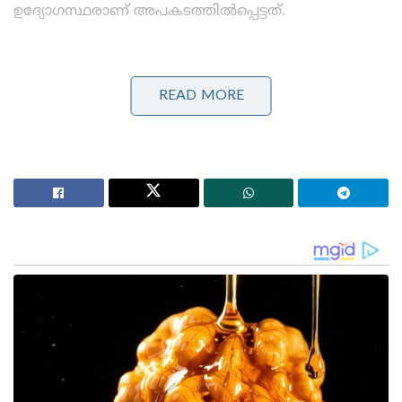
ഉദ്യോഗസ്ഥരാണ് അപകടത്തിൽപ്പെട്ടത്.
Stories you may like
READ MORE
ബെവ്കോയിൽ വടംവലി; തീരുമാനങ്ങളെടുക്കുന്നത്
വകുപ്പ് അറിയാതെ, എംഡി യോഗേഷ് ഗുപ്തയോട്
വിശദീകരണം തേടാൻ മന്ത്രി എം. ലിജു!
3.25 ലക്ഷം കോടിയുടെ മെഗാ കരാർ; 94 റഫാൽ
യുദ്ധവിമാനങ്ങൾ ഇന്ത്യയിൽ നിർമ്മിക്കും,
ഫ്രാൻസിന്റെ വൻ ഓഫർ
ശനിയാഴ്ച സാരന്ദ വനത്തിൽ സുരക്ഷാ സേന
തിരച്ചിൽ നടത്തുന്നതിനിടയിലാണ് സ്ഫോടനം
ഉണ്ടായത്. കമ്മ്യൂണിസ്റ്റ് ഭീകരരുടെ
ഒളിത്താവളങ്ങളിൽ ഒന്നായ ഈ മേഖലയിൽ
ഇതിനുമുമ്പ് പലതവണ ഐഇഡി സ്ഫോടനങ്ങൾ
ഉണ്ടായിട്ടുണ്ട്. ഇതിൽ പോലീസുകാർക്കും
സാധാരണക്കാർക്കും ഒരുപോലെ പരിക്കുകൾ