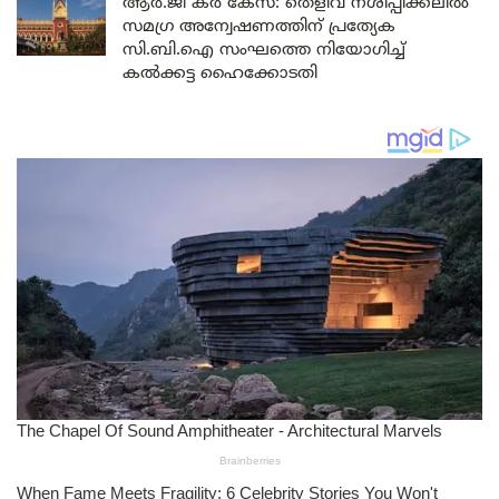
ആർ.ജി കർ കേസ്: തെളിവ് നശിപ്പിക്കലിൽ
സമഗ്ര അന്വേഷണത്തിന് പ്രത്യേക
സി.ബി.ഐ സംഘത്തെ നിയോഗിച്ച്
കൽക്കട്ട ഹൈക്കോടതി