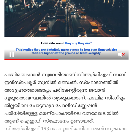
പശ്ചിമബംഗാൾ സ്വദേശിയാണ് സിആർപിഎഫ് സബ്
ഇൻസ്പെക്ടർ സുനിൽ മണ്ഡൽ. സ്ഫോടനത്തിൽ
അദ്ദേഹത്തോടൊപ്പം പരിക്കേറ്റിരുന്ന ജവാൻ
ഗുരുതരാവസ്ഥയിൽ തുടരുകയാണ്. പശ്ചിമ സിംഗ്ഭും
ജില്ലയിലെ ചോട്ടനാഗ്ര പോലീസ് സ്റ്റേഷൻ
പരിധിയിലുള്ള മരങ്‌പോംഗയിലെ വനമേഖലയിൽ
ആണ് ഐഇഡി സ്ഫോടനം ഉണ്ടായത്.
സിആർപിഎഫ് 193-ാം ബറ്റാലിയനിലെ രണ്ട് സുരക്ഷാ