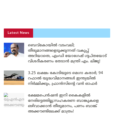
Latest News
ബെവ്കോയിൽ വടംവലി;
തീരുമാനങ്ങളെടുക്കുന്നത് വകുപ്പ്
അറിയാതെ, എംഡി യോഗേഷ് ഗുപ്തയോട്
വിശദീകരണം തേടാൻ മന്ത്രി എം. ലിജു!
3.25 ലക്ഷം കോടിയുടെ മെഗാ കരാർ; 94
റഫാൽ യുദ്ധവിമാനങ്ങൾ ഇന്ത്യയിൽ
നിർമ്മിക്കും, ഫ്രാൻസിന്റെ വൻ ഓഫർ
ക്ഷേമപെൻഷൻ ഇനി കൈകളിൽ
നേരിട്ടെത്തില്ല;സഹകരണ ബാങ്കുകളെ
ഒഴിവാക്കാൻ തീരുമാനം, പണം ബാങ്ക്
അക്കൗണ്ടിലേക്ക് മാത്രം!