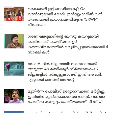
കൈത്തറി ഇട്ട് റെഡിയാകൂ’; Gz
ട്രെൻഡുമായി മോദി! ഇൻസ്റ്റഗ്രാമിൽ വൻ
തരംഗമായി പ്രധാനമന്ത്രിയുടെ ‘GRWM’
വീഡിയോ
ഗണേഷ്കുമാറിന്റെ ബന്ധു കവറുമായി
കാറിലേക്ക് കയറി’;സോളർ
കത്തുവിവാദത്തിൽ വെളിപ്പെടുത്തലുമായി 4
സാക്ഷികൾ!
ഡോൾഫിൻ വില്ലനായി; സംസ്ഥാനത്ത്
അടുത്ത 48 മണിക്കൂർ നിർണായകം! 7
ജില്ലകളിൽ സ്കൂളുകൾക്ക് ഇന്ന് അവധി,
എട്ടിടത്ത് ഓറഞ്ച് അലർട്ട്
മുതിർന്ന പോലീസ് ഉദ്യോഗസ്ഥനെ മർദ്ദിച്ചു,
ഇൽതിജ മുഫ്തിക്കെതിരെ കേസ്: വനിതാ
പോലീസ് കയ്യേറ്റം ചെയ്തതെന്ന് പി.ഡി.പി.