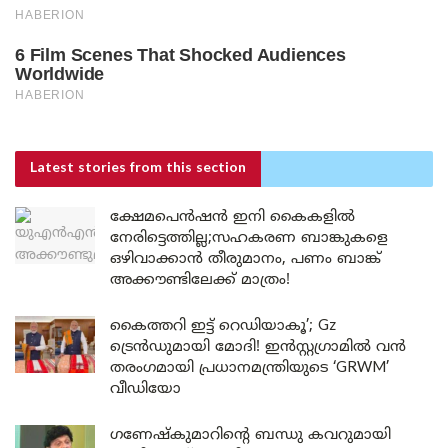
Latest stories
from this section
ക്ഷേമപെൻഷൻ ഇനി കൈകളിൽ
നേരിട്ടെത്തില്ല;സഹകരണ ബാങ്കുകളെ
ഒഴിവാക്കാൻ തീരുമാനം, പണം ബാങ്ക്
അക്കൗണ്ടിലേക്ക് മാത്രം!
കൈത്തറി ഇട്ട് റെഡിയാകൂ’; Gz
ട്രെൻഡുമായി മോദി! ഇൻസ്റ്റഗ്രാമിൽ വൻ
തരംഗമായി പ്രധാനമന്ത്രിയുടെ ‘GRWM’
വീഡിയോ
ഗണേഷ്കുമാറിന്റെ ബന്ധു കവറുമായി