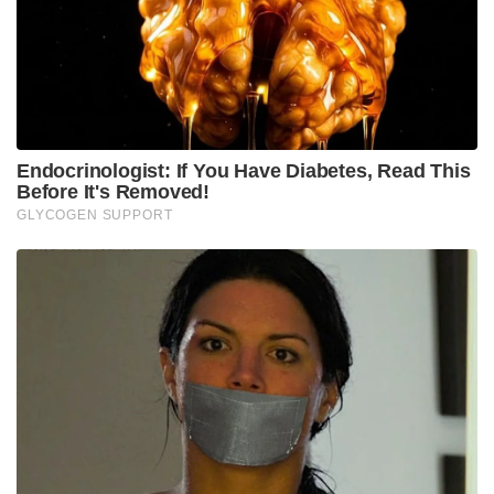
സംഭവിച്ചിട്ടുണ്ട്. അടുത്തിടെ സുരക്ഷാ സേന 20
കിലോഗ്രാം ഭാരമുള്ള ഒരു ഐഇഡി ബോംബ് ഈ
പ്രദേശത്തു നിന്നും കണ്ടെടുത്തിരുന്നു.
Tags:
jharkhand
Maoist Attack
IED Blast
v
crpf si
sunil mandal