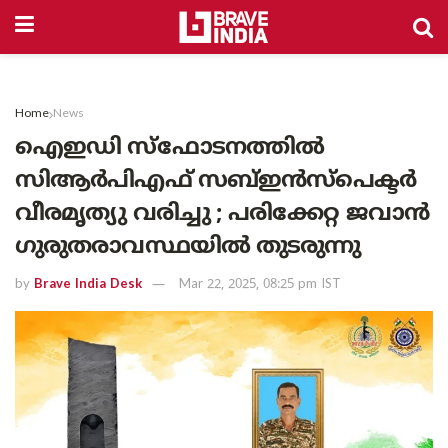
Home
News
ഐഇഡി സ്ഫോടനത്തിൽ
സിആർപിഎഫ് സബ്ഇൻസ്പെക്ടർ
വീരമൃത്യു വരിച്ചു ; പരിക്കേറ്റ ജവാൻ
ഗുരുതരാവസ്ഥയിൽ തുടരുന്നു
by
Brave India Desk
Mar 22, 2025, 08:25 pm IST