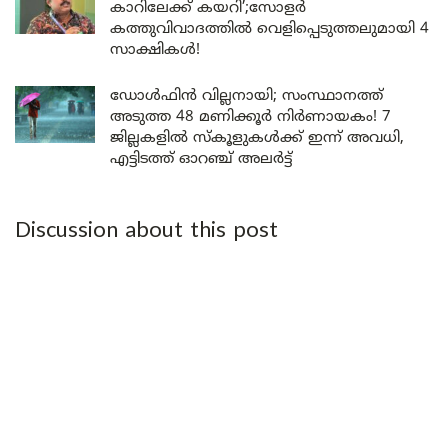
കാറിലേക്ക് കയറി’;സോളർ
കത്തുവിവാദത്തിൽ വെളിപ്പെടുത്തലുമായി 4
സാക്ഷികൾ!
ഡോൾഫിൻ വില്ലനായി; സംസ്ഥാനത്ത്
അടുത്ത 48 മണിക്കൂർ നിർണായകം! 7
ജില്ലകളിൽ സ്കൂളുകൾക്ക് ഇന്ന് അവധി,
എട്ടിടത്ത് ഓറഞ്ച് അലർട്ട്
Discussion about this post