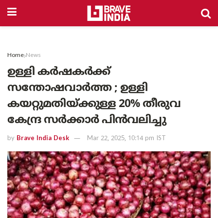
Home
News
ഉള്ളി കർഷകർക്ക്
സന്തോഷവാർത്ത ; ഉള്ളി
കയറ്റുമതിയ്ക്കുള്ള 20% തീരുവ
കേന്ദ്ര സർക്കാർ പിൻവലിച്ചു
by
Brave India Desk
Mar 22, 2025, 10:14 pm IST