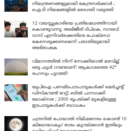
നിയന്ത്രണങ്ങളുമായി കേന്ദ്രസർക്കാർ ;
ഐ.ടി നിയമങ്ങളിൽ ഭേദഗതി വരുത്തി
12 വയസ്സുകാരിയെ പ്രതിഷേധത്തിനായി
കൊണ്ടുവന്നു; അഭിജീത് ദിപ്കെ, സൗരവ്
ദാസ് എന്നിവർക്കെതിരെ പോക്സോ
കേസെടുക്കണമെന്ന് പരാതിയുമായി
അഭിഭാഷക
വിമാനത്തിൽ നിന്ന് നോക്കിയാൽ മഴവില്ല്
ഒരു ഫുൾ റൗണ്ടാണ്! ആകാശത്തെ 42°
രഹസ്യം പുറത്ത്!
യുപിഐ പണമിടപാടപാടുകൾക്ക് മെർച്ചന്റ്
ഡിസ്കൗണ്ട് റേറ്റ്; ബിൽ പാസാക്കി
ലോക്സഭ ; 2000 രൂപയ്ക്ക് മുകളിലുള്ള
ഇടപാടുകൾക്ക് ബാധകം
ചന്ദ്രനിൽ പോയാൽ നിമിഷനേരം കൊണ്ട് 10
കിലോയാകും! ഭാരം കുറയ്ക്കാൻ ഇതിലും