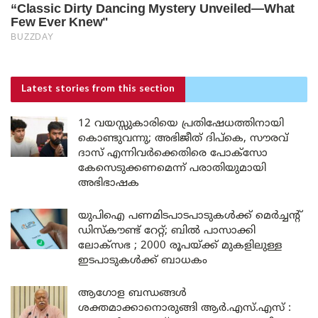
Latest stories
from this section
12 വയസ്സുകാരിയെ പ്രതിഷേധത്തിനായി
കൊണ്ടുവന്നു; അഭിജീത് ദിപ്കെ, സൗരവ്
ദാസ് എന്നിവർക്കെതിരെ പോക്സോ
കേസെടുക്കണമെന്ന് പരാതിയുമായി
അഭിഭാഷക
യുപിഐ പണമിടപാടപാടുകൾക്ക് മെർച്ചന്റ്
ഡിസ്കൗണ്ട് റേറ്റ്; ബിൽ പാസാക്കി
ലോക്സഭ ; 2000 രൂപയ്ക്ക് മുകളിലുള്ള
ഇടപാടുകൾക്ക് ബാധകം
ആഗോള ബന്ധങ്ങൾ
ശക്തമാക്കാനൊരുങ്ങി ആർ.എസ്.എസ് :