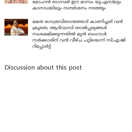
മോഹൻ ഭാഗവത് ഈ മാസം യു.എസിലും
കാനഡയിലും സന്ദർശനം നടത്തും
മമത ഗോത്രവിഭാഗത്തോട് കാണിച്ചത് വൻ
ക്രൂരത; ആദിവാസി താൽപ്പര്യങ്ങൾ
സംരക്ഷിക്കുന്നതിൽ മുൻ ബംഗാൾ
സർക്കാരിന് വൻ വീഴ്ച പറ്റിയെന്ന് സി.എ.ജി
റിപ്പോർട്ട്
Discussion about this post