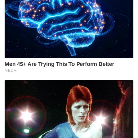
വർധിപ്പിക്കുകയും കർഷകർക്ക് ആശ്വാസകരമായ
തീരുമാനം ആവുകയും ചെയ്യുന്നതാണ്.
Tags:
ONION PRICE
onion export
onion export duty