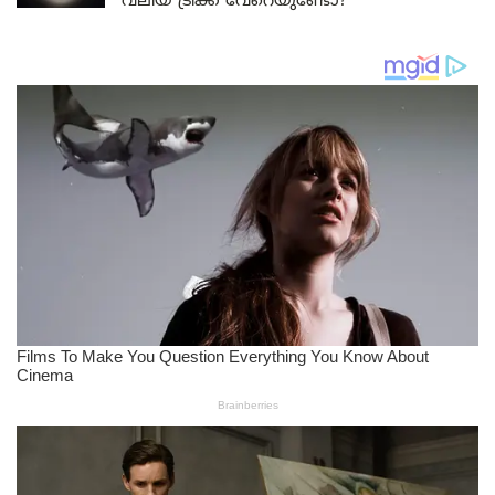
വലിയ ട്രിക്ക് വേറെയുണ്ടോ?