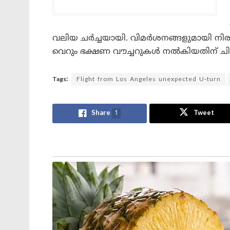
വലിയ ചർച്ചയായി. വിമർശനങ്ങളുമായി നിര
വെറും ഭക്ഷണ വൗച്ചറുകൾ നൽകിയതിന് ചി
Tags:
Flight from Los Angeles unexpected U-turn
Share
1
Tweet