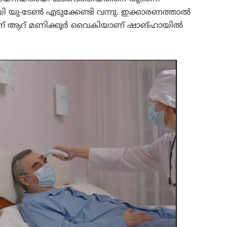
യി യു-ടേൺ എടുക്കേണ്ടി വന്നു. ഇക്കാരണത്താൽ
്ന് ആറ് മണിക്കൂർ വൈകിയാണ് ഷാങ്ഹായിൽ