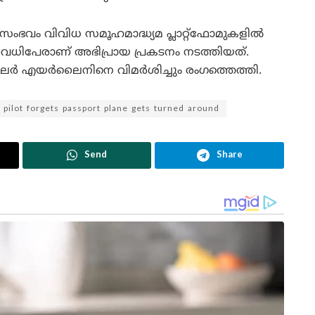
സംഭവം വിവിധ സമൂഹമാദ്ധ്യമ പ്ലാറ്റ്‌ഫോമുകളിൽ
വധിപേരാണ് അഭിപ്രായ പ്രകടനം നടത്തിയത്.
ലർ എയർലൈനിനെ വിമർശിച്ചും രംഗത്തെത്തി.
pilot forgets passport plane gets turned around
Send
Share