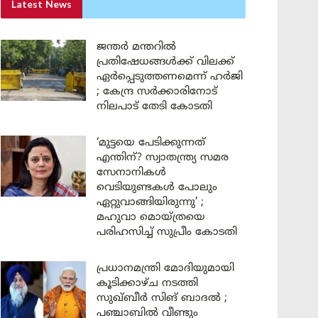
Latest News
ജന്തർ മന്തറിൽ
പ്രതിഷേധങ്ങൾക്ക് വിലക്ക്
ഏർപ്പെടുത്തണമെന്ന് ഹർജി
; കേന്ദ്ര സർക്കാരിനോട്
നിലപാട് തേടി കോടതി
‘മുട്ടയെ പേടിക്കുന്നത്
എന്തിന്? സ്വാതന്ത്ര്യ സമര
സേനാനികൾ
വെടിയുണ്ടകൾ പോലും
ഏറ്റുവാങ്ങിയിരുന്നു’ ;
മഹുവാ മൊയ്ത്രയെ
പരിഹസിച്ച് സുപ്രീം കോടതി
പ്രധാനമന്ത്രി മോദിയുമായി
കൂടിക്കാഴ്ച നടത്തി
സുഖ്ബീർ സിങ് ബാദൽ ;
പഞ്ചാബിൽ വീണ്ടും