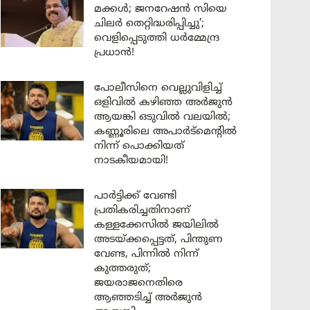
മക്കൾ; ജനറേഷൻ സിയെ
ചിലർ തെറ്റിദ്ധരിപ്പിച്ചു’;
വെളിപ്പെടുത്തി ധർമ്മേന്ദ്ര
പ്രധാൻ!
പോലീസിനെ വെല്ലുവിളിച്ച്
ഒളിവിൽ കഴിഞ്ഞ അർജുൻ
ആയങ്കി ഒടുവിൽ വലയിൽ;
കണ്ണൂരിലെ അപാർട്മെന്റിൽ
നിന്ന് പൊക്കിയത്
നാടകീയമായി!
പാർട്ടിക്ക് വേണ്ടി
പ്രതികരിച്ചതിനാണ്
കള്ളക്കേസിൽ ജയിലിൽ
അടയ്ക്കപ്പെട്ടത്, പിന്തുണ
വേണ്ട, പിന്നിൽ നിന്ന്
കുത്തരുത്;
ജയരാജനെതിരെ
ആഞ്ഞടിച്ച് അർജുൻ