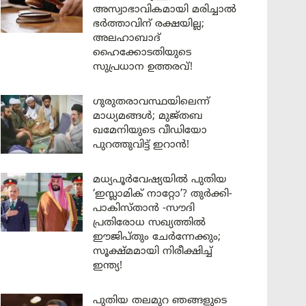
അസ്വാഭാവികമായി മരിച്ചാൽ
ഭർത്താവിന് രക്ഷയില്ല;
അലഹാബാദ്
ഹൈക്കോടതിയുടെ
സുപ്രധാന ഉത്തരവ്!
ഗുരുതരാവസ്ഥയിലെന്ന്
മാധ്യമങ്ങൾ; മുജ്തബ
ഖമേനിയുടെ വീഡിയോ
പുറത്തുവിട്ട് ഇറാൻ!
മധ്യപൂർവേഷ്യയിൽ പുതിയ
‘ഇസ്ലാമിക് നാറ്റോ’? തുർക്കി-
പാകിസ്താൻ -സൗദി
പ്രതിരോധ സഖ്യത്തിൽ
ഈജിപ്തും ചേർന്നേക്കും;
സൂക്ഷ്മമായി നിരീക്ഷിച്ച്
ഇന്ത്യ!
പുതിയ തലമുറ ഞങ്ങളുടെ