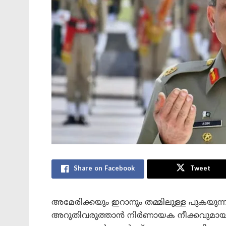
Share on Facebook
Tweet
അമേരിക്കയും ഇറാനും തമ്മിലുള്ള പുകയുന്
അറുതിവരുത്താൻ നിർണായക നീക്കവുമായി