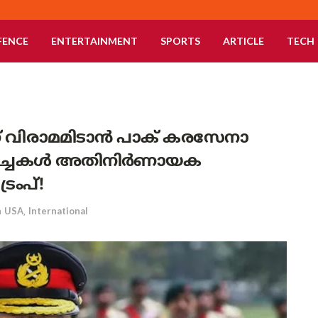
FENCE
ENTERTAINMENT
SPORTS
ARTICLE
TECH
ന് വിരാമമിടാൻ പാക് കരസേനാ
 ചർച്ചകൾ അതിനിർണായക
്രംപ്!
n
USA
,
International