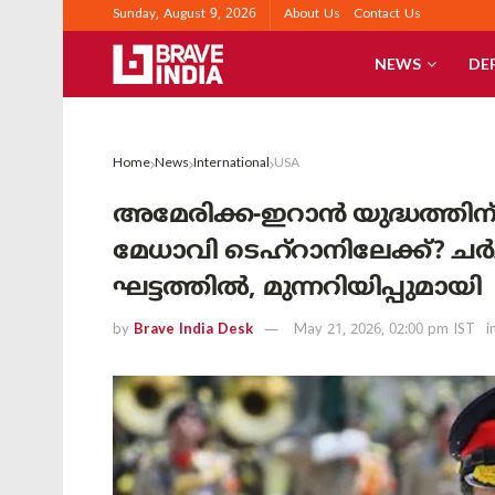
Sunday, August 9, 2026
About Us
Contact Us
NEWS
DE
Home
News
International
USA
അമേരിക്ക-ഇറാൻ യുദ്ധത്തി
മേധാവി ടെഹ്‌റാനിലേക്ക്?
ഘട്ടത്തിൽ, മുന്നറിയിപ്പുമായി ട
by
Brave India Desk
May 21, 2026, 02:00 pm IST
i