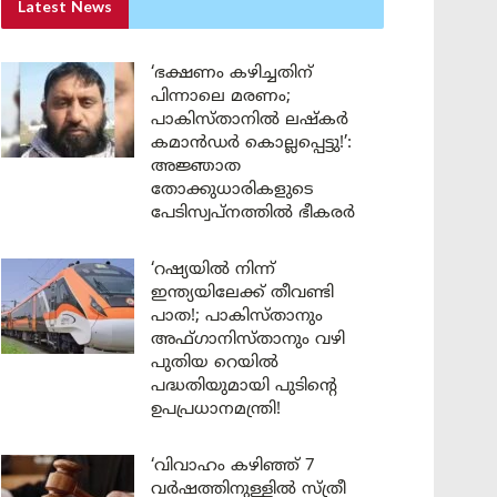
Latest News
‘ഭക്ഷണം കഴിച്ചതിന്
പിന്നാലെ മരണം;
പാകിസ്താനിൽ ലഷ്കർ
കമാൻഡർ കൊല്ലപ്പെട്ടു!’:
അജ്ഞാത
തോക്കുധാരികളുടെ
പേടിസ്വപ്നത്തിൽ ഭീകരർ
‘റഷ്യയിൽ നിന്ന്
ഇന്ത്യയിലേക്ക് തീവണ്ടി
പാത!; പാകിസ്താനും
അഫ്ഗാനിസ്താനും വഴി
പുതിയ റെയിൽ
പദ്ധതിയുമായി പുടിന്റെ
ഉപപ്രധാനമന്ത്രി!
‘വിവാഹം കഴിഞ്ഞ് 7
വർഷത്തിനുള്ളിൽ സ്ത്രീ