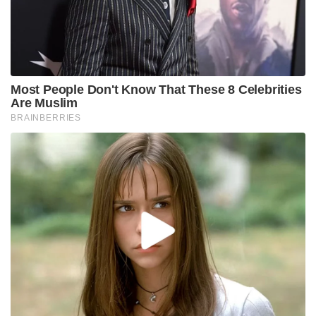
Tags:
muslim
hindu
yogi adityanath