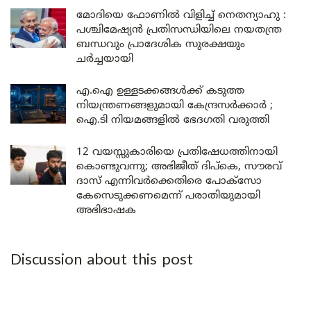
മോദിയെ ഫോണിൽ വിളിച്ച് നെതന്യാഹു :
പശ്ചിമേഷ്യൻ പ്രതിസന്ധിയിലെ നയതന്ത്ര
ബന്ധവും പ്രാദേശിക സുരക്ഷയും
ചർച്ചയായി
എ.ഐ ഉള്ളടക്കങ്ങൾക്ക് കടുത്ത
നിയന്ത്രണങ്ങളുമായി കേന്ദ്രസർക്കാർ ;
ഐ.ടി നിയമങ്ങളിൽ ഭേദഗതി വരുത്തി
12 വയസ്സുകാരിയെ പ്രതിഷേധത്തിനായി
കൊണ്ടുവന്നു; അഭിജീത് ദിപ്കെ, സൗരവ്
ദാസ് എന്നിവർക്കെതിരെ പോക്സോ
കേസെടുക്കണമെന്ന് പരാതിയുമായി
അഭിഭാഷക
Discussion about this post