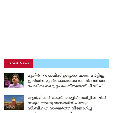
Latest News
മുതിർന്ന പോലീസ് ഉദ്യോഗസ്ഥനെ മർദ്ദിച്ചു,
ഇൽതിജ മുഫ്തിക്കെതിരെ കേസ്: വനിതാ
പോലീസ് കയ്യേറ്റം ചെയ്തതെന്ന് പി.ഡി.പി.
ആർ.ജി കർ കേസ്: തെളിവ് നശിപ്പിക്കലിൽ
സമഗ്ര അന്വേഷണത്തിന് പ്രത്യേക
സി.ബി.ഐ സംഘത്തെ നിയോഗിച്ച്