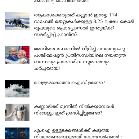
കൽക്കട്ട ഹൈക്കോടതി
ആകാശക്കരുത്ത് കൂട്ടാൻ ഇന്ത്യ; 114
റാഫേൽ ജെറ്റുകൾക്കുള്ള 3.25 ലക്ഷം കോടി
രൂപയുടെ പ്രൊപ്പോസൽ ഇന്ത്യയ്ക്ക്
സമർപ്പിച്ച് ഫ്രാൻസ്
മോദിയെ ഫോണിൽ വിളിച്ച് നെതന്യാഹു :
പശ്ചിമേഷ്യൻ പ്രതിസന്ധിയിലെ നയതന്ത്ര
ബന്ധവും പ്രാദേശിക സുരക്ഷയും
ചർച്ചയായി
വെള്ളമാകാത്ത ഐസ് ഉണ്ടോ?
കണ്ണാടിക്ക് മുന്നിൽ നിൽക്കുമ്പോൾ
നിങ്ങളും ഇത് ശ്രദ്ധിച്ചിട്ടുണ്ടോ?
എ.ഐ ഉള്ളടക്കങ്ങൾക്ക് കടുത്ത
നിയന്ത്രണങ്ങളുമായി കേന്ദ്രസർക്കാർ ;