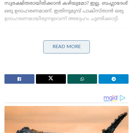
സുരക്ഷിതരായിരിക്കാൻ കഴിയുമോ? ഇല്ല. ബംഗ്ലാദേശ്
ഒരു ഉദാഹരണമാണ്. ഇതിനുമുമ്പ് പാകിസ്താൻ ഒരു
ഉദാഹരണമായിരുന്നുവെന്ന് അദ്ദേഹം ചൂണ്ടിക്കാട്ടി.
Stories you may like
READ MORE
മുതിർന്ന പോലീസ് ഉദ്യോഗസ്ഥനെ മർദ്ദിച്ചു, ഇൽതിജ
മുഫ്തിക്കെതിരെ കേസ്: വനിതാ പോലീസ് കയ്യേറ്റം
ചെയ്തതെന്ന് പി.ഡി.പി.
ആർ.ജി കർ കേസ്: തെളിവ് നശിപ്പിക്കലിൽ സമഗ്ര
അന്വേഷണത്തിന് പ്രത്യേക സി.ബി.ഐ സംഘത്തെ
നിയോഗിച്ച് കൽക്കട്ട ഹൈക്കോടതി
കഴിഞ്ഞ വർഷം ഓഗസ്റ്റിൽ ബംഗ്ലാദേശിൽ ഷെയ്ഖ്
ഹസീനയുടെ നേതൃത്വത്തിലുള്ള സർക്കാർ
വീണതിനുശേഷം, ഹിന്ദുക്കളെ ലക്ഷ്യം വച്ചുള്ള
ആക്രമണങ്ങൾ ഉണ്ടായിട്ടുണ്ട്. നിരവധി
പുരോഹിതന്മാരെയും അറസ്റ്റ് ചെയ്തിട്ടുണ്ട്.