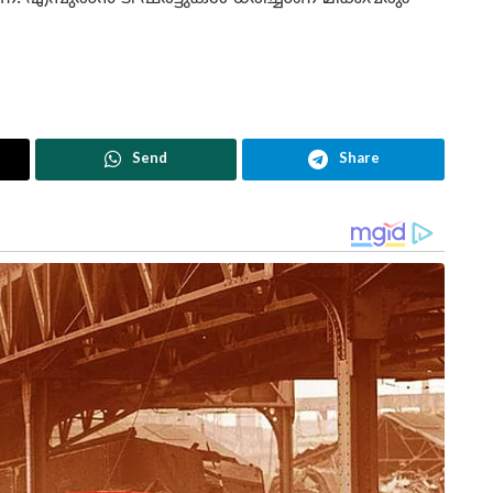
Send
Share