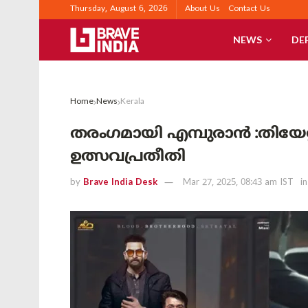
Thursday, August 6, 2026
About Us
Contact Us
NEWS
DE
Home
News
Kerala
തരംഗമായി എമ്പുരാൻ :തിയേറ്റ
ഉത്സവപ്രതീതി
by
Brave India Desk
Mar 27, 2025, 08:43 am IST
in