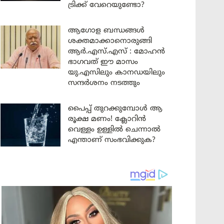
ട്രിക്ക് വേറെയുണ്ടോ?
ആഗോള ബന്ധങ്ങൾ
ശക്തമാക്കാനൊരുങ്ങി
ആർ.എസ്.എസ് : മോഹൻ
ഭാഗവത് ഈ മാസം
യു.എസിലും കാനഡയിലും
സന്ദർശനം നടത്തും
പൈപ്പ് തുറക്കുമ്പോൾ ആ
രൂക്ഷ മണം! ക്ലോറിൻ
വെള്ളം ഉള്ളിൽ ചെന്നാൽ
എന്താണ് സംഭവിക്കുക?