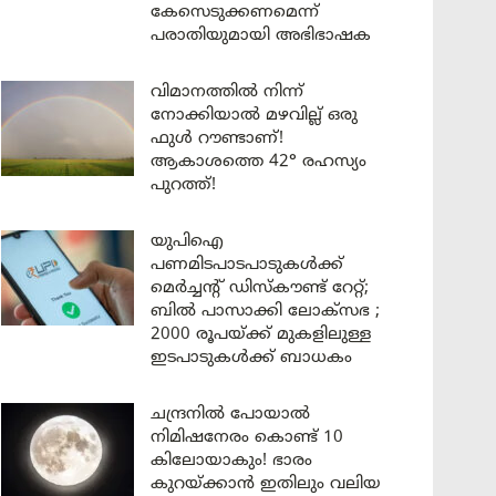
കേസെടുക്കണമെന്ന്
പരാതിയുമായി അഭിഭാഷക
വിമാനത്തിൽ നിന്ന്
നോക്കിയാൽ മഴവില്ല് ഒരു
ഫുൾ റൗണ്ടാണ്!
ആകാശത്തെ 42° രഹസ്യം
പുറത്ത്!
യുപിഐ
പണമിടപാടപാടുകൾക്ക്
മെർച്ചന്റ് ഡിസ്കൗണ്ട് റേറ്റ്;
ബിൽ പാസാക്കി ലോക്സഭ ;
2000 രൂപയ്ക്ക് മുകളിലുള്ള
ഇടപാടുകൾക്ക് ബാധകം
ചന്ദ്രനിൽ പോയാൽ
നിമിഷനേരം കൊണ്ട് 10
കിലോയാകും! ഭാരം
കുറയ്ക്കാൻ ഇതിലും വലിയ