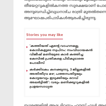
തീയേറ്ററുകളിൽകനത്ത സുരക്ഷയാണ് പോലീസ്
അനുബന്ധിച്ച്ബുധനാഴ്ച രാത്രി മുതൽതന്
ആഘോഷപരിപാടികൾആരംഭിച്ചിരുന്നു.
Stories you may like
‘കത്തിയത് എന്റെ വാഹനമല്ല,
കോടികളുടെ സ്വപ്നം: സംവിധായകൻ
വിജീഷ് മണിയുടെ കാർ കത്തിച്ച
കേസിൽ പ്രതികളെ പിടികൂടാതെ
പോലീസ്
കർക്കിടകം കനക്കുന്നു, 3 ജില്ലകളിൽ
അതിതീവ്ര മഴ; പത്തനംതിട്ടയും
കോട്ടയവും ഇടുക്കിയും റെഡ്
അലർട്ടിൽ!’: വരും മണിക്കൂറുകളിൽ
പ്രളയസാധ്യത
നഗരങ്ങളിൽ ആദ്യ ദിവസം ഹൗസ് ഫുൾ ആണ്. എ