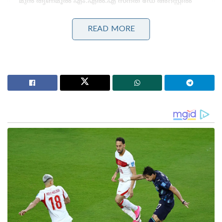
മുൻ തൃണമൂൽ എം.എൽ.എ സനത് ഡേ അറസ്റ്റിൽ
വനിതാ സംവരണത്തിനും
മണ്ഡലപുനർനിർണയത്തിനും അകാലിദളിന്റെ
READ MORE
പിന്തുണ; മോദിയുമായുള്ള കൂടിക്കാഴ്ചയ്ക്ക് പിന്നാലെ
നിലപാട് വ്യക്തമാക്കി സുഖ്ബീർ സിങ് ബാദൽ
പരിക്കേറ്റ സൈനികരെ ഉടൻതന്നെ ആശുപത്രിയിൽ
പ്രവേശിപ്പിച്ചു. പ്രദേശത്ത് സുരക്ഷാസേന തിരച്ചിൽ
വ്യാപകമാക്കി. അന്താരാഷ്ട്ര അതിർത്തി
മുറിച്ചുകടക്കുന്ന ഉജ്ജ് നദിയുടെ തീരത്തുള്ള അംബെ
നാലിൽ വെച്ചാണ് സുരക്ഷാ സേന ഭീകരരെ
വെടിവെച്ച് കൊന്നത്. ഈ മേഖലയിലെ
സുരക്ഷയ്ക്കായി 200 ലധികം എസ്ഒജി,
സിആർപിഎഫ് സൈനികരെ വിന്യസിച്ചിട്ടുണ്ട്.
Tags:
jammu kashmir
KATHUA
Pakistan Terrorists