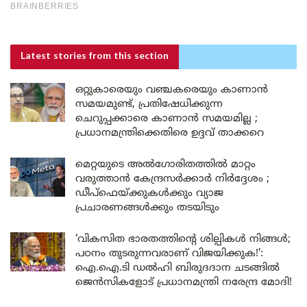
Latest stories
from this section
ഒറ്റുകാരെയും വഞ്ചകരെയും കാണാൻ
സമയമുണ്ട്, പ്രതിഷേധിക്കുന്ന
ചെറുപ്പക്കാരെ കാണാൻ സമയമില്ല ;
പ്രധാനമന്ത്രിക്കെതിരെ ഉദ്ദവ് താക്കറെ
മെറ്റയുടെ അൽഗോരിതത്തിൽ മാറ്റം
വരുത്താൻ കേന്ദ്രസർക്കാർ നിർദ്ദേശം ;
ഡീപ്‌ഫെയ്ക്കുകൾക്കും വ്യാജ
പ്രചാരണങ്ങൾക്കും തടയിടും
‘വികസിത ഭാരതത്തിന്റെ ശില്പികൾ നിങ്ങൾ;
പഠനം തുടരുന്നവരാണ് വിജയിക്കുക!’:
ഐ.ഐ.ടി ഡൽഹി ബിരുദദാന ചടങ്ങിൽ
ജെൻസികളോട് പ്രധാനമന്ത്രി നരേന്ദ്ര മോദി!