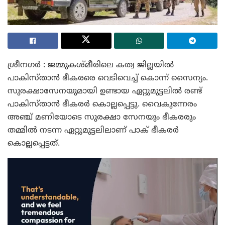
ശ്രീനഗർ : ജമ്മുകശ്മീരിലെ കത്വ ജില്ലയിൽ
പാകിസ്താൻ ഭീകരരെ വെടിവെച്ച് കൊന്ന് സൈന്യം.
സുരക്ഷാസേനയുമായി ഉണ്ടായ ഏറ്റുമുട്ടലിൽ രണ്ട്
പാകിസ്താൻ ഭീകരർ കൊല്ലപ്പെട്ടു. വൈകുന്നേരം
അഞ്ച് മണിയോടെ സുരക്ഷാ സേനയും ഭീകരരും
തമ്മിൽ നടന്ന ഏറ്റുമുട്ടലിലാണ് പാക് ഭീകരർ
കൊല്ലപ്പെട്ടത്.