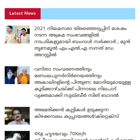
Latest News
2021 നിയമസഭാ തിരഞ്ഞെടുപ്പിന് ശേഷം
നടന്ന അക്രമ സംഭവങ്ങളിൽ
നടപടികളുമായി ബംഗാൾ സർക്കാർ ; മുൻ
തൃണമൂൽ എം.എൽ.എ സനത് ഡേ
അറസ്റ്റിൽ
വനിതാ സംവരണത്തിനും
മണ്ഡലപുനർനിർണയത്തിനും
അകാലിദളിന്റെ പിന്തുണ; മോദിയുമായുള്ള
കൂടിക്കാഴ്ചയ്ക്ക് പിന്നാലെ നിലപാട്
വ്യക്തമാക്കി സുഖ്ബീർ സിങ് ബാദൽ
അമേരിക്കൻ കുട്ടികൾ ഉടുക്കുന്ന
കിഴക്കമ്പലം കുപ്പായങ്ങൾ!കിറ്റെക്സ്
4Kg ഹൃദയവും 70Km/h