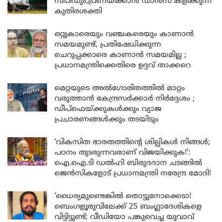
സ്പീഡും;പ്രണയിക്കാൻ ഡാൻസ് കളിക്കുന്ന
കുതിരശക്തി
ഒറ്റുകാരെയും വഞ്ചകരെയും കാണാൻ
സമയമുണ്ട്, പ്രതിഷേധിക്കുന്ന
ചെറുപ്പക്കാരെ കാണാൻ സമയമില്ല ;
പ്രധാനമന്ത്രിക്കെതിരെ ഉദ്ദവ് താക്കറെ
മെറ്റയുടെ അൽഗോരിതത്തിൽ മാറ്റം
വരുത്താൻ കേന്ദ്രസർക്കാർ നിർദ്ദേശം ;
ഡീപ്‌ഫെയ്ക്കുകൾക്കും വ്യാജ
പ്രചാരണങ്ങൾക്കും തടയിടും
‘വികസിത ഭാരതത്തിന്റെ ശില്പികൾ നിങ്ങൾ;
പഠനം തുടരുന്നവരാണ് വിജയിക്കുക!’:
ഐ.ഐ.ടി ഡൽഹി ബിരുദദാന ചടങ്ങിൽ
ജെൻസികളോട് പ്രധാനമന്ത്രി നരേന്ദ്ര മോദി!
‘ധൈര്യമുണ്ടെങ്കിൽ തൊട്ടുനോക്കെടാ!
ബെംഗളൂരുവിലേക്ക് 25 ബംഗ്ലാദേശികളെ
വിട്ടിട്ടുണ്ട്; വീഡിയോ പങ്കുവെച്ച യുവാവ്