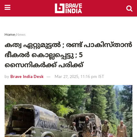
Home
News
കത്വ ഏറ്റുമുട്ടൽ ; രണ്ട് പാകിസ്താൻ
ഭീകരർ കൊല്ലപ്പെട്ടു ; 5
സൈനികർക്ക് പരിക്ക്
by
Brave India Desk
Mar 27, 2025, 11:16 pm IST