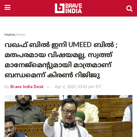
Home
News
വഖഫ് ബിൽ ഇനി UMEED ബിൽ ;
മതപരമായ വിഷയമല്ല, സ്വത്ത്
മാനേജ്‌മെന്റുമായി മാത്രമാണ്
ബന്ധമെന്ന് കിരൺ റിജിജു
by
Brave India Desk
Apr 2, 2025, 03:02 pm IST