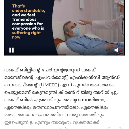
വഖഫ് ബില്ലിന്റെ പേര് ഇന്റഗ്രേറ്റഡ് വഖഫ്
മാനേജ്മെന്റ് എംപവർമെന്റ്, എഫിഷ്യൻസി ആൻഡ്
ഡെവലപ്മെന്റ് (UMEED) എന്ന് പുനർനാമകരണം
ചെയ്യുമെന്ന് കേന്ദ്രമന്ത്രി കിരൺ റിജിജു അറിയിച്ചു.
വഖഫ് ബിൽ ഏതെങ്കിലും മതവ്യവസ്ഥയിലോ,
ഏതെങ്കിലും മതസ്ഥാപനത്തിലോ, ഏതെങ്കിലും
മതപരമായ ആചാരത്തിലോ ഒരു തരത്തിലും
ഇടപെടുന്നില്ല എന്നും അദ്ദേഹം വ്യക്തമാക്കി.