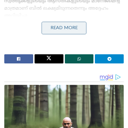
സ്വത്തുക്കളുടെയും ആസ്തികളുടെയും മാനേജ്മെന്റ്
മാത്രമാണ് ബിൽ ലക്ഷ്യമിടുന്നതെന്നും അദ്ദേഹം
അറിയിച്ചു.
READ MORE
Stories you may like
പാർട്ടിക്ക് വേണ്ടി പ്രതികരിച്ചതിനാണ് കള്ളക്കേസിൽ
ജയിലിൽ അടയ്ക്കപ്പെട്ടത്, പിന്തുണ വേണ്ട, പിന്നിൽ
നിന്ന് കുത്തരുത്; ജയരാജനെതിരെ ആഞ്ഞടിച്ച്
അർജുൻ ആയങ്കി
സാധാരണക്കാർക്കും ചെറുകിട വ്യാപാരികൾക്കും ഒരു
തരത്തിലുള്ള ട്രാൻസാക്ഷൻ നിരക്കുകളും ഈടാക്കില്ല
; യു.പി.ഐ നിയമഭേദഗതിയിൽ വ്യക്തത വരുത്തി
കേന്ദ്രസർക്കാർ
വഖഫ് ഭേദഗതി ബിൽ മതപരമായ വിഷയമാക്കി മാറ്റി
പ്രതിപക്ഷം അനാവശ്യമായ ഭീതി മുസ്ലിം
ജനവിഭാഗത്തിനിടയിൽ സൃഷ്ടിക്കുകയാണെന്ന് കേന്ദ്ര
മന്ത്രി അഭിപ്രായപ്പെട്ടു. വഖഫ് ബോർഡിന്റെ കൈവശം