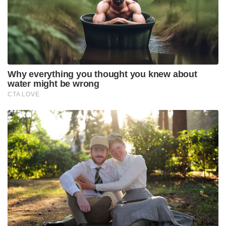
കോടിക്കണക്കിന് ഭൂമിയുടെ സ്വത്തുക്കൾ ഉണ്ടെങ്കിലും
ഒരിക്കലും അവർ അത് പാവപ്പെട്ട മുസ്ലിങ്ങൾക്കായി
ഉപയോഗപ്പെടുത്തുന്നില്ല എന്നും അദ്ദേഹം
കുറ്റപ്പെടുത്തി. രാജ്യത്തെ ദരിദ്രരായ
ന്യൂനപക്ഷങ്ങൾക്ക് വേണ്ടി പ്രവർത്തിക്കുന്ന മോദി
സർക്കാരിനെ ഇപ്പോൾ അവർ കുറ്റപ്പെടുത്തുകയാണ്
എന്നും കിരൺ റിജിജു പാർലമെന്റിൽ അറിയിച്ചു.
ജെപിസിയുടെ നിരവധി ശുപാർശകൾ ഉൾപ്പെടുത്തി
കൊണ്ടാണ് വഖഫ് ഭേദഗതി ബില്ല് ലോക്സഭയിൽ
അവതരിപ്പിച്ചിരിക്കുന്നത്.
ഇനി വഖഫ് ബോർഡിൽ ഷിയ, സുന്നി, ബോറ,
പിന്നാക്ക മുസ്ലീങ്ങൾ, സ്ത്രീകൾ, വിദഗ്ദ്ധരായ
അമുസ്ലിംകൾ എന്നിവരും ഉണ്ടാകും എന്ന്
ന്യൂനപക്ഷകാര്യ മന്ത്രി ലോക്സഭയെ അറിയിച്ചു.
കൗൺസിലിൽ പരമാവധി 4 അമുസ്ലിം അംഗങ്ങൾ
മാത്രമേ ഉണ്ടാകൂ, അതിൽ 2 പേർ