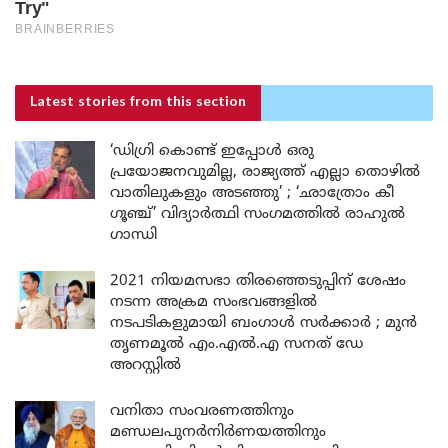
Latest stories
from this section
‘ഡിഗ്രി കൊണ്ട് ഇപ്പോൾ ഒരു
പ്രയോജനവുമില്ല, രാജ്യത്ത് എല്ലാ തൊഴിൽ
വാതിലുകളും അടഞ്ഞു’ ; ‘ഛാത്രോം കീ
ഗൂഞ്ച്’ വിദ്യാർത്ഥി സംഗമത്തിൽ രാഹുൽ
ഗാന്ധി
2021 നിയമസഭാ തിരഞ്ഞെടുപ്പിന് ശേഷം
നടന്ന അക്രമ സംഭവങ്ങളിൽ
നടപടികളുമായി ബംഗാൾ സർക്കാർ ; മുൻ
തൃണമൂൽ എം.എൽ.എ സനത് ഡേ
അറസ്റ്റിൽ
വനിതാ സംവരണത്തിനും
മണ്ഡലപുനർനിർണയത്തിനും