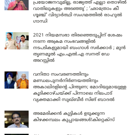
പ്രയോജനവുമില്ല, രാജ്യത്ത് എല്ലാ തൊഴിൽ
വാതിലുകളും അടഞ്ഞു’ ; ‘ഛാത്രോം കീ
ഗൂഞ്ച്’ വിദ്യാർത്ഥി സംഗമത്തിൽ രാഹുൽ
ഗാന്ധി
2021 നിയമസഭാ തിരഞ്ഞെടുപ്പിന് ശേഷം
നടന്ന അക്രമ സംഭവങ്ങളിൽ
നടപടികളുമായി ബംഗാൾ സർക്കാർ ; മുൻ
തൃണമൂൽ എം.എൽ.എ സനത് ഡേ
അറസ്റ്റിൽ
വനിതാ സംവരണത്തിനും
മണ്ഡലപുനർനിർണയത്തിനും
അകാലിദളിന്റെ പിന്തുണ; മോദിയുമായുള്ള
കൂടിക്കാഴ്ചയ്ക്ക് പിന്നാലെ നിലപാട്
വ്യക്തമാക്കി സുഖ്ബീർ സിങ് ബാദൽ
അമേരിക്കൻ കുട്ടികൾ ഉടുക്കുന്ന
കിഴക്കമ്പലം കുപ്പായങ്ങൾ!കിറ്റെക്സ്