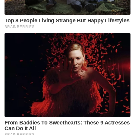
സ്ത്രീകളായിരിക്കണം എന്നും ബിൽ വ്യവസ്ഥ
ചെയ്യുന്നു. കൂടാതെ ഏതൊരാൾക്കും വഖഫ്
സൃഷ്ടിക്കാൻ കഴിയുമെന്ന വ്യവസ്ഥ മാറ്റി കുറഞ്ഞത്
അഞ്ച് വർഷമെങ്കിലും ഇസ്ലാം ആചരിക്കുന്ന ഒരാൾക്ക്
മാത്രമേ വഖഫ് സൃഷ്ടിക്കാൻ കഴിയൂ എന്ന
വ്യവസ്ഥയും ബില്ലിൽ ഉൾപ്പെടുത്തിയിട്ടുണ്ട്.
Tags:
parliament
kiran rijiju
waqf bill
UMEED bill