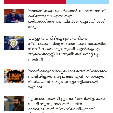
‘ജെൻസികളെ കേൾക്കാൻ കോൺഗ്രസിന്
കഴിഞ്ഞുവോ എന്ന് സ്വയം
പരിശോധിക്കണം; വിമർശനവുമായി ശശി
തരൂർ
‘മലപ്പുറത്ത് പിടിച്ചെടുത്തത് ഭീമൻ
സ്ഫോടകവസ്തു ശേഖരം; കർണാടകയിൽ
നിന്ന് 3 പേരെക്കൂടി തൂക്കി എൻഐ.എ!’:
ആകെ അറസ്റ്റ് 11 ആയി; തമിഴ്‌നാട്ടിലും
റെയ്ഡ്!
‘സവർക്കറുടെ മാപ്പപേക്ഷ തെളിയിക്കാമോ?
തെളിയിച്ചാൽ ഒരു ലക്ഷം രൂപ!’; സോഷ്യൽ
മീഡിയയിൽ ചരിത്ര വെല്ലുവിളിയുമായി
യുവാവ്
‘എങ്ങനെ സംഭവിച്ചുവെന്ന് അറിയില്ല, ക്ഷമ
ചോദിക്കുന്നു; മോഹൻലാലിന്
ഓസ്ട്രേലിയൻ വിസ നിഷേധിച്ചതായി