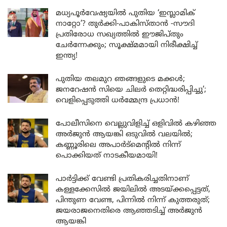
മധ്യപൂർവേഷ്യയിൽ പുതിയ ‘ഇസ്ലാമിക്
നാറ്റോ’? തുർക്കി-പാകിസ്താൻ -സൗദി
പ്രതിരോധ സഖ്യത്തിൽ ഈജിപ്തും
ചേർന്നേക്കും; സൂക്ഷ്മമായി നിരീക്ഷിച്ച്
ഇന്ത്യ!
പുതിയ തലമുറ ഞങ്ങളുടെ മക്കൾ;
ജനറേഷൻ സിയെ ചിലർ തെറ്റിദ്ധരിപ്പിച്ചു’;
വെളിപ്പെടുത്തി ധർമ്മേന്ദ്ര പ്രധാൻ!
പോലീസിനെ വെല്ലുവിളിച്ച് ഒളിവിൽ കഴിഞ്ഞ
അർജുൻ ആയങ്കി ഒടുവിൽ വലയിൽ;
കണ്ണൂരിലെ അപാർട്മെന്റിൽ നിന്ന്
പൊക്കിയത് നാടകീയമായി!
പാർട്ടിക്ക് വേണ്ടി പ്രതികരിച്ചതിനാണ്
കള്ളക്കേസിൽ ജയിലിൽ അടയ്ക്കപ്പെട്ടത്,
പിന്തുണ വേണ്ട, പിന്നിൽ നിന്ന് കുത്തരുത്;
ജയരാജനെതിരെ ആഞ്ഞടിച്ച് അർജുൻ
ആയങ്കി