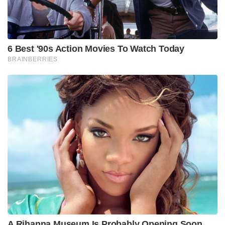
ബിഎസ്എൻഎല്ലിന്‍റെ ഔദ്യോഗിക വെബ്‌സൈറ്റിൽ
നിന്നോ ബിഎസ്എൻഎൽ സെൽഫ് കെയർ ആപ്പിൽ
നിന്നോ നിങ്ങൾക്ക് ഈ പുതിയ 251 രൂപ ഡാറ്റ പ്ലാൻ
റീച്ചാർജ് ചെയ്യാം.
251 രൂപയ്ക്ക് 60 ദിവസത്തേക്ക് 251 ജിബി ഹൈ-
സ്പീഡ് ഡാറ്റ നേടാമെന്നും തടസമില്ലാതെ ക്രിക്കറ്റ്
ആസ്വദിക്കാമെന്നും കമ്പനി പോസ്റ്റിൽ
വ്യക്തമാക്കുന്നു. ഐപിഎല്‍ സ്ട്രീമിങ് ഉള്‍പ്പടെ
ഇന്‍റര്‍നെറ്റ് കൂടുതലായി ഉപയോഗിക്കുന്നവർക്ക് ഈ
പ്ലാനിൽ ചേരാം.
Tags:
ipl
bsnl
recharge