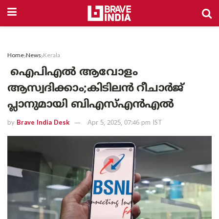
Home
News
Kerala
ഐപിഎൽ ആവോളം
ആസ്വദിക്കാം;കിടിലൻ റീചാർജ്
പ്ലാനുമായി ബിഎസ്എൻഎൽ
by
Brave India Desk
Apr 5, 2025, 07:46 pm IST