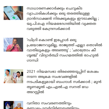
സാധാരണക്കാർക്കും ചെറുകിട
വ്യാപാരികൾക്കും ഒരു തരത്തിലുള്ള
ട്രാൻസാക്ഷൻ നിരക്കുകളും ഈടാക്കില്ല ;
യു.പി.ഐ നിയമഭേദഗതിയിൽ വ്യക്തത
വരുത്തി കേന്ദ്രസർക്കാർ
‘ഡിഗ്രി കൊണ്ട് ഇപ്പോൾ ഒരു
പ്രയോജനവുമില്ല, രാജ്യത്ത് എല്ലാ തൊഴിൽ
വാതിലുകളും അടഞ്ഞു’ ; ‘ഛാത്രോം കീ
ഗൂഞ്ച്’ വിദ്യാർത്ഥി സംഗമത്തിൽ രാഹുൽ
ഗാന്ധി
2021 നിയമസഭാ തിരഞ്ഞെടുപ്പിന് ശേഷം
നടന്ന അക്രമ സംഭവങ്ങളിൽ
നടപടികളുമായി ബംഗാൾ സർക്കാർ ; മുൻ
തൃണമൂൽ എം.എൽ.എ സനത് ഡേ
അറസ്റ്റിൽ
വനിതാ സംവരണത്തിനും
മണ്ഡലപുനർനിർണയത്തിനും