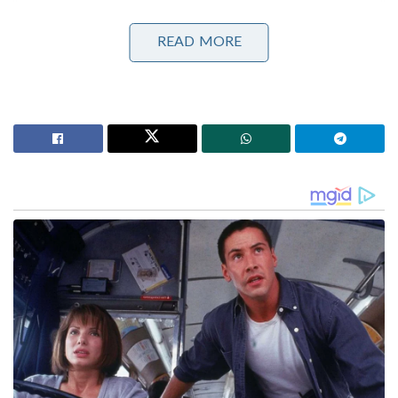
ഈ പ്ലാനിൽ നിങ്ങൾക്ക് 60 ദിവസത്തെ വാലിഡിറ്റി
READ MORE
ലഭിക്കും. ഇത് മാത്രമല്ല, ഈ പ്ലാൻ
ഉപയോക്താക്കൾക്ക് 251 ജിബി അതിവേഗ ഡാറ്റയും
വാഗ്ദാനം ചെയ്യുന്നു. അതുവഴി നിങ്ങൾക്ക് ഐപിഎൽ
2025 തടസമില്ലാതെ തത്സമയം ആസ്വദിക്കാൻ
സാധിക്കും. എങ്കിലും, ഈ ഓഫർ പരിമിതമായ
സമയത്തേക്ക് മാത്രമേ ലഭ്യമാകൂ, അതിനാൽ
നിങ്ങൾക്ക് ഈ ഓഫർ ലഭിക്കണമെങ്കിൽ
ബി‌എസ്‌എൻ‌എൽ ആപ്പ് വഴിയോ ഓൺ‌ലൈൻ
വഴിയോ ഉടൻ റീച്ചാർജ് ചെയ്യുക.
ഈ പ്ലാനിൽ നിങ്ങൾക്ക് പരിധിയില്ലാത്ത കോളിംഗ്
അല്ലെങ്കിൽ എസ്എംഎസ് സൗകര്യം ലഭിക്കില്ല.
അത്തരമൊരു സാഹചര്യത്തിൽ, നിങ്ങൾക്ക് കോൾ
വിളിക്കാനോ എസ്എംഎസ് ചെയ്യാനോ ഉള്ള സൗകര്യം
വേണമെങ്കിൽ, ഇതിനായി നിങ്ങൾ ഒരു അധിക
റീചാർജ് പ്ലാൻ എടുക്കേണ്ടിവരും.