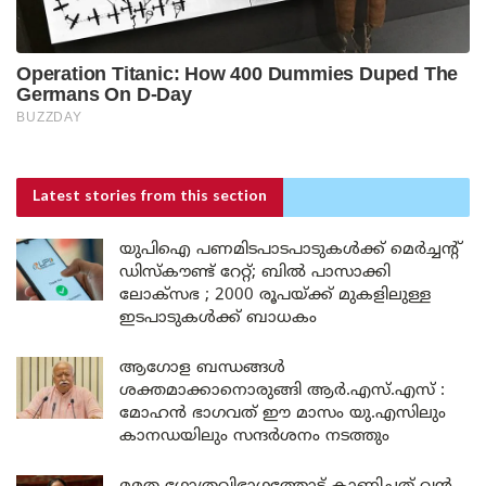
Latest stories
from this section
യുപിഐ പണമിടപാടപാടുകൾക്ക് മെർച്ചന്റ്
ഡിസ്കൗണ്ട് റേറ്റ്; ബിൽ പാസാക്കി
ലോക്സഭ ; 2000 രൂപയ്ക്ക് മുകളിലുള്ള
ഇടപാടുകൾക്ക് ബാധകം
ആഗോള ബന്ധങ്ങൾ
ശക്തമാക്കാനൊരുങ്ങി ആർ.എസ്.എസ് :
മോഹൻ ഭാഗവത് ഈ മാസം യു.എസിലും
കാനഡയിലും സന്ദർശനം നടത്തും