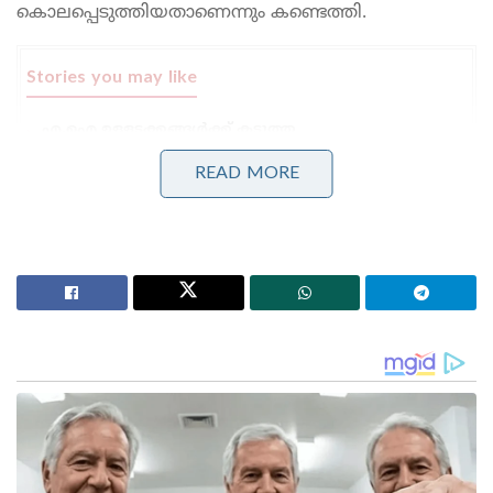
കൊലപ്പെടുത്തിയതാണെന്നും കണ്ടെത്തി.
Stories you may like
എ.ഐ ഉള്ളടക്കങ്ങൾക്ക് കടുത്ത
നിയന്ത്രണങ്ങളുമായി കേന്ദ്രസർക്കാർ ; ഐ.ടി
നിയമങ്ങളിൽ ഭേദഗതി വരുത്തി
READ MORE
12 വയസ്സുകാരിയെ പ്രതിഷേധത്തിനായി
കൊണ്ടുവന്നു; അഭിജീത് ദിപ്കെ, സൗരവ് ദാസ്
എന്നിവർക്കെതിരെ പോക്സോ കേസെടുക്കണമെന്ന്
പരാതിയുമായി അഭിഭാഷക
തുടർന്ന് നടത്തിയ അന്വേഷണത്തിൽ കളിപ്പാട്ടം
നൽകാമെന്ന് വാഗ്ദാനം ചെയ്ത് ഒരാൾ പെൺകുട്ടിയെ
കൊണ്ടുപോയെന്ന് പെൺകുട്ടിക്കൊപ്പം
കളിക്കുകയായിരുന്ന കുട്ടി മൊഴി നൽകി മൃതദേഹം
കണ്ടെത്തിയ ഓവിനടുത്തെ കെട്ടിടത്തിലേക്കാണ്
ഇയാൾ പെൺകുട്ടിയെ