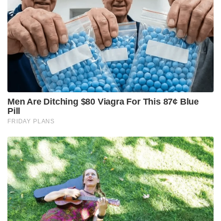
കൊണ്ടുപോയതെന്നുംപറഞ്ഞു. ഇതിന്റെ
അടിസ്ഥാനത്തിൽ പോലീസ് നടത്തിയ
അന്വേഷണത്തിലാണ് കെട്ടിടത്തിന്റെ ആറാം
നിലയിൽ നിന്ന് ആസിഫ് മൻസൂരി എന്ന പ്രതിയെ
പിടികൂടിയത്.
Tags:
asif mansuri