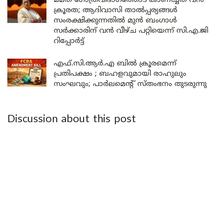
മമത ഗോത്രവിഭാഗത്തോട് കാണിച്ചത് വൻ
ക്രൂരത; ആദിവാസി താൽപ്പര്യങ്ങൾ
സംരക്ഷിക്കുന്നതിൽ മുൻ ബംഗാൾ
സർക്കാരിന് വൻ വീഴ്ച പറ്റിയെന്ന് സി.എ.ജി
റിപ്പോർട്ട്
എഫ്.സി.ആർ.എ ബിൽ ക്രൂരമെന്ന്
പ്രതിപക്ഷം ; ബഹളവുമായി രാഹുലും
സംഘവും; പാർലമെന്റ് സ്തംഭനം തുടരുന്നു
Discussion about this post