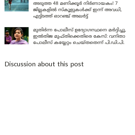
അടുത്ത 48 മണിക്കൂർ നിർണായകം! 7
ജില്ലകളിൽ സ്കൂളുകൾക്ക് ഇന്ന് അവധി,
എട്ടിടത്ത് ഓറഞ്ച് അലർട്ട്
മുതിർന്ന പോലീസ് ഉദ്യോഗസ്ഥനെ മർദ്ദിച്ചു,
ഇൽതിജ മുഫ്തിക്കെതിരെ കേസ്: വനിതാ
പോലീസ് കയ്യേറ്റം ചെയ്തതെന്ന് പി.ഡി.പി.
Discussion about this post