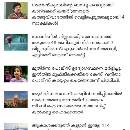
ഗണേഷ്കുമാറിന്റെ ബന്ധു കവറുമായി
കാറിലേക്ക് കയറി’;സോളർ
കത്തുവിവാദത്തിൽ വെളിപ്പെടുത്തലുമായി 4
സാക്ഷികൾ!
ഡോൾഫിൻ വില്ലനായി; സംസ്ഥാനത്ത്
അടുത്ത 48 മണിക്കൂർ നിർണായകം! 7
ജില്ലകളിൽ സ്കൂളുകൾക്ക് ഇന്ന് അവധി,
എട്ടിടത്ത് ഓറഞ്ച് അലർട്ട്
മുതിർന്ന പോലീസ് ഉദ്യോഗസ്ഥനെ മർദ്ദിച്ചു,
ഇൽതിജ മുഫ്തിക്കെതിരെ കേസ്: വനിതാ
പോലീസ് കയ്യേറ്റം ചെയ്തതെന്ന് പി.ഡി.പി.
ആർ.ജി കർ കേസ്: തെളിവ് നശിപ്പിക്കലിൽ
സമഗ്ര അന്വേഷണത്തിന് പ്രത്യേക
സി.ബി.ഐ സംഘത്തെ നിയോഗിച്ച്
കൽക്കട്ട ഹൈക്കോടതി
ആകാശക്കരുത്ത് കൂട്ടാൻ ഇന്ത്യ; 114