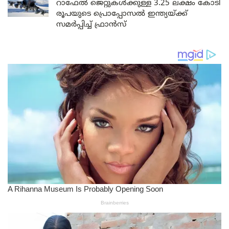
റാഫേൽ ജെറ്റുകൾക്കുള്ള 3.25 ലക്ഷം കോടി
രൂപയുടെ പ്രൊപ്പോസൽ ഇന്ത്യയ്ക്ക്
സമർപ്പിച്ച് ഫ്രാൻസ്