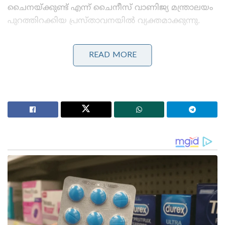
ചൈനയ്ക്കുണ്ട് എന്ന് ചൈനീസ് വാണിജ്യ മന്ത്രാലയം
പുറത്തിറക്കിയ പ്രസ്താവനയിൽ വ്യക്തമാക്കുന്നു.
Stories you may like
READ MORE
3.25 ലക്ഷം കോടിയുടെ മെഗാ കരാർ; 94 റഫാൽ
യുദ്ധവിമാനങ്ങൾ ഇന്ത്യയിൽ നിർമ്മിക്കും,
ഫ്രാൻസിന്റെ വൻ ഓഫർ
ക്ഷേമപെൻഷൻ ഇനി കൈകളിൽ
നേരിട്ടെത്തില്ല;സഹകരണ ബാങ്കുകളെ ഒഴിവാക്കാൻ
തീരുമാനം, പണം ബാങ്ക് അക്കൗണ്ടിലേക്ക് മാത്രം!
ചൈനയുടെ പരമാധികാരം, സുരക്ഷ, വികസന
താൽപ്പര്യങ്ങൾ എന്നിവയെ ഹനിക്കാനുള്ള ഒരു
ശ്രമവും അനുവദിക്കില്ലെന്ന് ചൈനീസ് വിദേശകാര്യ
മന്ത്രാലയ വക്താവ് ലിൻ ജിയാൻ
പത്രസമ്മേളനത്തിൽ അറിയിച്ചു. ഇത്തരം
ഭീഷണിപ്പെടുത്തലുകളും ആധിപത്യ നടപടികളും