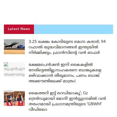
Latest News
3.25 ലക്ഷം കോടിയുടെ മെഗാ കരാർ; 94
റഫാൽ യുദ്ധവിമാനങ്ങൾ ഇന്ത്യയിൽ
നിർമ്മിക്കും, ഫ്രാൻസിന്റെ വൻ ഓഫർ
ക്ഷേമപെൻഷൻ ഇനി കൈകളിൽ
നേരിട്ടെത്തില്ല;സഹകരണ ബാങ്കുകളെ
ഒഴിവാക്കാൻ തീരുമാനം, പണം ബാങ്ക്
അക്കൗണ്ടിലേക്ക് മാത്രം!
കൈത്തറി ഇട്ട് റെഡിയാകൂ’; Gz
ട്രെൻഡുമായി മോദി! ഇൻസ്റ്റഗ്രാമിൽ വൻ
തരംഗമായി പ്രധാനമന്ത്രിയുടെ ‘GRWM’
വീഡിയോ