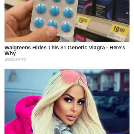
ഒരിക്കലും അംഗീകരിക്കില്ലെന്നും അദ്ദേഹം
കൂട്ടിച്ചേർത്തു. പരസ്പര താരിഫ് വർദ്ധനവിലൂടെ
ചൈനയും അമേരിക്കയും ഒരു വ്യാപാര
യുദ്ധത്തിലേക്ക് കടക്കുന്നത് രാജ്യങ്ങൾക്കിടയിൽ
കടുത്ത ആശങ്കയാണ് സൃഷ്ടിക്കുന്നത്.
Tags:
Tariff Hike
china
usa
Trade war