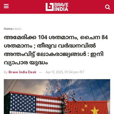
Home
News
അമേരിക്ക 104 ശതമാനം, ചൈന 84
ശതമാനം ; തീരുവ വർദ്ധനവിൽ
അന്തംവിട്ട് ലോകരാജ്യങ്ങൾ : ഇനി
വ്യാപാര യുദ്ധം
by
Brave India Desk
Apr 9, 2025, 07:34 pm IST