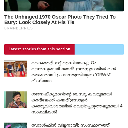
Latest stories
from this section
കൈത്തറി ഇട്ട് റെഡിയാകൂ’; Gz
ട്രെൻഡുമായി മോദി! ഇൻസ്റ്റഗ്രാമിൽ വൻ
തരംഗമായി പ്രധാനമന്ത്രിയുടെ ‘GRWM’
വീഡിയോ
ഗണേഷ്കുമാറിന്റെ ബന്ധു കവറുമായി
കാറിലേക്ക് കയറി’;സോളർ
കത്തുവിവാദത്തിൽ വെളിപ്പെടുത്തലുമായി 4
സാക്ഷികൾ!
ഡോൾഫിൻ വില്ലനായി; സംസ്ഥാനത്ത്