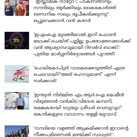
‘ഇസ്ലാമിക് നാറ്റോ’!; പാകിസ്താനും
സൗദിയും തുർക്കിയും കൈകോർത്ത്
സൈനിക സഖ്യം രൂപീകരിക്കുന്നു!’:
ഒപ്പുവെക്കാൻ വൻ കരാർ
‘ഇഎംഐ മുടങ്ങിയാൽ ഇനി ഫോൺ
ലോക്ക് ചെയ്ത് പൂട്ടില്ല; ഉപഭോക്താക്കൾക്ക്
വൻ ആശ്വാസവുമായി റിസർവ് ബാങ്ക്!’:
പുതിയ മാർഗ്ഗനിർദ്ദേശങ്ങൾ പുറത്ത്!
‘ഹെലികോപ്റ്റർ വാടകക്കെടുത്തിന് എത്ര
ചെലവായി?’അത് രഹസ്യമാണ്’ എന്ന്
സർക്കാർ!
‘ഇന്ത്യൻ നിർമ്മിത എം.ആർ.ഐ മെഷീൻ
വിഴുങ്ങാൻ വൻകിട വിദേശ കമ്പനി;
രക്ഷകരായി ടാറ്റയും ശ്രീധർ വെമ്പുവും!’:
കോടികളുടെ വാഗ്ദാനം തള്ളി യുവാവ്
‘സൗദിയെ വളഞ്ഞ് ആക്രമിക്കാൻ ഇറാന്റെ
നീക്കം,മിസൈൽ മഴയ്ക്ക് സാധ്യത!’: