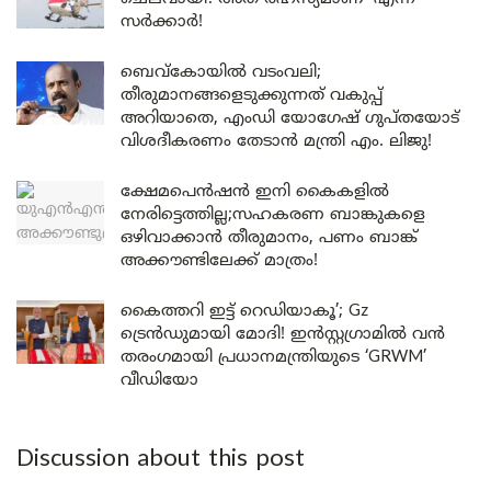
സർക്കാർ!
ബെവ്കോയിൽ വടംവലി;
തീരുമാനങ്ങളെടുക്കുന്നത് വകുപ്പ്
അറിയാതെ, എംഡി യോഗേഷ് ഗുപ്തയോട്
വിശദീകരണം തേടാൻ മന്ത്രി എം. ലിജു!
ക്ഷേമപെൻഷൻ ഇനി കൈകളിൽ
നേരിട്ടെത്തില്ല;സഹകരണ ബാങ്കുകളെ
ഒഴിവാക്കാൻ തീരുമാനം, പണം ബാങ്ക്
അക്കൗണ്ടിലേക്ക് മാത്രം!
കൈത്തറി ഇട്ട് റെഡിയാകൂ’; Gz
ട്രെൻഡുമായി മോദി! ഇൻസ്റ്റഗ്രാമിൽ വൻ
തരംഗമായി പ്രധാനമന്ത്രിയുടെ ‘GRWM’
വീഡിയോ
Discussion about this post