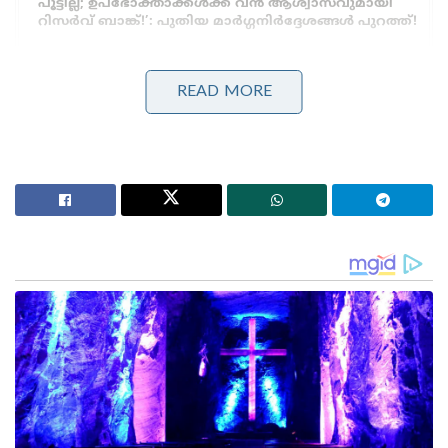
പൂട്ടില്ല; ഉപഭോക്താക്കൾക്ക് വൻ ആശ്വാസവുമായി
റിസർവ് ബാങ്ക്!’: പുതിയ മാർഗ്ഗനിർദ്ദേശങ്ങൾ പുറത്ത്!
2024 ഫെബ്രുവരി 18-നാണ് തിരുവനന്തപുരം
READ MORE
നെടുമങ്ങാട് സ്വദേശിയായ സിദ്ധാർത്ഥനെ കോളേജ്
ഹോസ്റ്റലിലെ കുളിമുറിയിൽ തൂങ്ങിമരിച്ച നിലയിൽ
കണ്ടെത്തിയത്. തുടർന്നു നടന്ന അന്വേഷണത്തിൽ,
എസ്എഫ്ഐ പ്രവർത്തകരടക്കമുള്ള സഹപാഠികളും
സീനിയർ വിദ്യാർത്ഥികളും ചേർന്ന് സിദ്ധാർത്ഥനെ
അതിക്രൂരമായ റാഗിംഗിനും മർദ്ദനത്തിനും
വിധേയനാക്കിയതായി വ്യക്തമായി. അടിവസ്ത്രം
മാത്രം ധരിപ്പിച്ച് പരസ്യവിചാരണ നടത്തുകയും
ബെൽറ്റ്, മൊബൈൽ ചാർജർ കേബിൾ എന്നിവ
ഉപയോഗിച്ച് മർദ്ദിക്കുകയും ശരീരത്തിൽ ചവിട്ടുകയും
ചെയ്തതായാണ് ആരോപണം. ഈ പീഡനങ്ങളും
അപമാനവും മൂലമുണ്ടായ മാനസിക ആഘാതമാണ്
സിദ്ധാർത്ഥനെ ആത്മഹത്യയിലേക്ക് നയിച്ചതെന്ന്