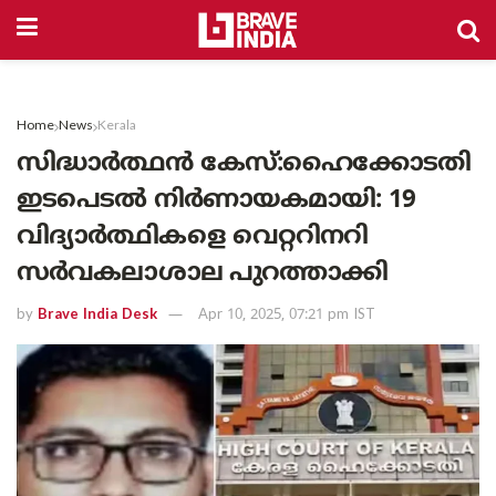
Home
News
Kerala
സിദ്ധാർത്ഥൻ കേസ്:ഹൈക്കോടതി
ഇടപെടൽ നിർണായകമായി: 19
വിദ്യാർത്ഥികളെ വെറ്ററിനറി
സർവകലാശാല പുറത്താക്കി
by
Brave India Desk
Apr 10, 2025, 07:21 pm IST