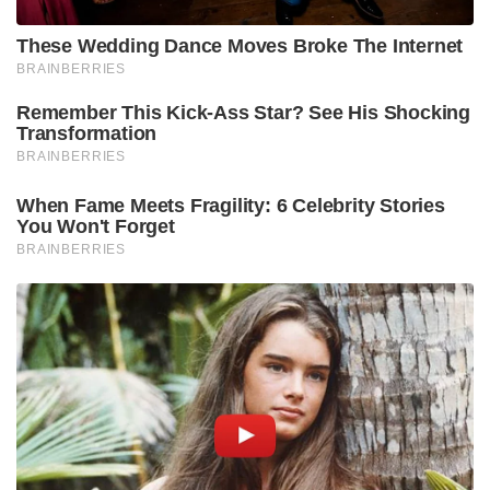
ഹൈക്കോടതിയെ സമീപിച്ചു. കേസ് പരിഗണിച്ച
സിംഗിൾ ബെഞ്ച്, പ്രതികൾക്ക് പഠനം തുടരാൻ
അനുകൂലമായ നിലപാട് സ്വീകരിച്ചപ്പോൾ,
സർവകലാശാല ഈ വിധിക്കെതിരെ അപ്പീൽ
നൽകാൻ തയ്യാറാകാതെ പ്രതികളെ തിരികെ
പ്രവേശിപ്പിക്കാൻ ഉത്തരവിറക്കി.
എന്നാൽ, സിദ്ധാർത്ഥന്റെ അമ്മ ഹൈക്കോടതി
ഡിവിഷൻ ബെഞ്ചിൽ ഈ തീരുമാനത്തിനെതിരെ
അപ്പീൽ നൽകി. ഈ അപ്പീൽ പരിഗണിച്ച ഡിവിഷൻ
ബെഞ്ച്, സിംഗിൾ ബെഞ്ച് വിധി സ്റ്റേ ചെയ്യുകയും
സർവകലാശാലയുടെ മൃദുസമീപനത്തെ രൂക്ഷമായി
വിമർശിക്കുകയും ചെയ്തു. തുടർന്നാണ് ആന്റി
റാഗിംഗ് കമ്മിറ്റിയോട് അടിയന്തരമായി റിപ്പോർട്ട്
സമർപ്പിക്കാൻ കോടതി നിർദ്ദേശിച്ചത്. ഈ
റിപ്പോർട്ടിന്റെ അടിസ്ഥാനത്തിലാണ് ഇപ്പോൾ 19
വിദ്യാർത്ഥികളെ പുറത്താക്കിയിരിക്കുന്നത്.
പുറത്താക്കപ്പെട്ടവർക്ക് അടുത്ത മൂന്ന് വർഷത്തേക്ക്