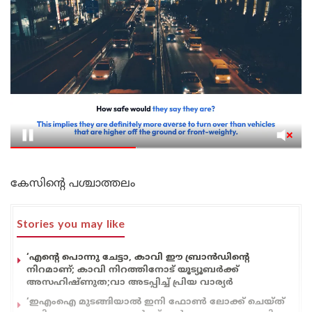
കേസിന്റെ പശ്ചാത്തലം
Stories you may like
‘എന്റെ പൊന്നു ചേട്ടാ, കാവി ഈ ബ്രാൻഡിന്റെ
നിറമാണ്; കാവി നിറത്തിനോട് യൂട്യൂബർക്ക്
അസഹിഷ്ണുത;വാ അടപ്പിച്ച് പ്രിയ വാര്യർ
‘ഇഎംഐ മുടങ്ങിയാൽ ഇനി ഫോൺ ലോക്ക് ചെയ്ത്