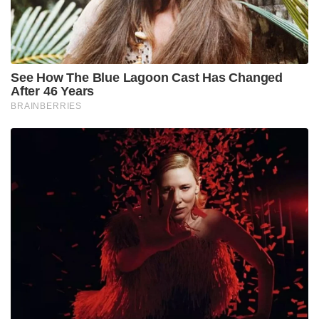
രാജ്യത്തെ മറ്റൊരു വിദ്യാഭ്യാസ സ്ഥാപനത്തിലും
പ്രവേശനം നൽകരുതെന്നും റിപ്പോർട്ടിൽ
ശുപാർശയുണ്ട്.
ഉദ്യോഗസ്ഥർക്കെതിരെയും ആരോപണം
കേസുമായി ബന്ധപ്പെട്ട് സർവകലാശാലയിലെ ചില
ഉന്നത ഉദ്യോഗസ്ഥർക്കെതിരെയും ഗുരുതരമായ
ആരോപണങ്ങൾ നിലനിൽക്കുന്നു. വൈസ്
ചാൻസലറുടെ പ്രൈവറ്റ് സെക്രട്ടറിയും നിയമവിഭാഗം
മേധാവിയുമായിരുന്ന ഒരൂ ഉദ്യോഗസ്ഥ, കേസിൽ
ഉൾപ്പെട്ട സ്വന്തം മകന്റെ ശിക്ഷ റദ്ദാക്കാൻ ഔദ്യോഗിക
പദവി ദുരുപയോഗം ചെയ്തതായി ആരോപണമുണ്ട്.
ഇവർക്കെതിരെ നടപടിയെടുക്കുന്നതിന് പകരം
സ്ഥാനക്കയറ്റം നൽകി നിയമിച്ചതായും റിപ്പോർട്ടുകൾ
പറയുന്നു. കോളേജ് ഡീനിന്റെയും അസിസ്റ്റന്റ്
വാർഡന്റെയും പങ്കന്വേഷിക്കാൻ നിയോഗിച്ച
സമിതിയുടെ റിപ്പോർട്ട് സർവകലാശാല