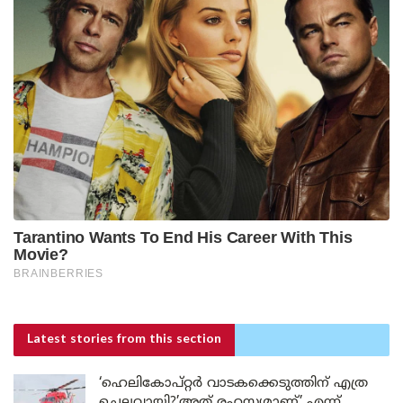
Latest stories
from this section
‘ഹെലികോപ്റ്റർ വാടകക്കെടുത്തിന് എത്ര
ചെലവായി?’അത് രഹസ്യമാണ്’ എന്ന്