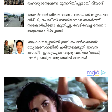
രഹസ്യാന്വേഷണ മുന്നറിയിപ്പുമായി റിയാദ്
‘അമർനാഥ് തീർത്ഥാടന പാതയിൽ സുരക്ഷാ
വീഴ്ച?; പോലീസ് ബാരിക്കേഡ് തകർത്ത്
സ്കോർപിയോ കുതിച്ചു, വെടിവെച്ച് സേന!’:
ജാഗ്രതാ നിർദ്ദേശം!
‘ആകാശപ്പോരിൽ ഇനി പെൺകരുത്ത്;
വ്യോമസേനയിൽ ചരിത്രമെഴുതി ഭാവന
കാന്ത്!’: ഇന്ത്യയുടെ ആദ്യ വനിതാ ‘ടോപ്പ്
ഗൺ’; ചരിത്ര നേട്ടത്തിൽ ഭാരതം!