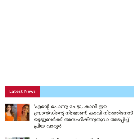
Latest News
‘എന്റെ പൊന്നു ചേട്ടാ, കാവി ഈ
ബ്രാൻഡിന്റെ നിറമാണ്; കാവി നിറത്തിനോട്
യൂട്യൂബർക്ക് അസഹിഷ്ണുത;വാ അടപ്പിച്ച്
പ്രിയ വാര്യർ