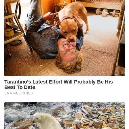
സർവകലാശാലയിൽ നിന്ന് പു റത്താക്കാൻ പോലും
ഒരു വർഷമെടുത്തു. ഏകമകൻ ഇല്ലാതെയായ ആ
കുടുംബത്തിന് ഇപ്പോഴും നീതി അകലെയാണ്. ഒരു
പ്രതിക്ക് പോലും ശിക്ഷ വാങ്ങിക്കൊടുക്കാൻ
ഇതുവരെ സർക്കാരിന് കഴിഞ്ഞിട്ടില്ല.
Tags:
high court intervention sidhardh murder