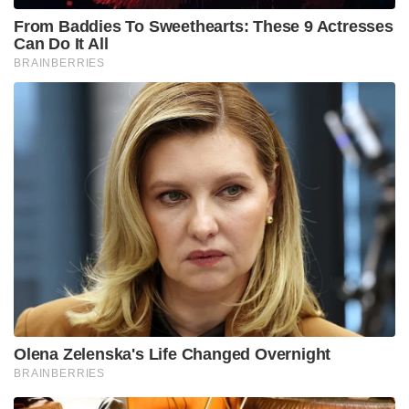
പരിഗണിച്ചില്ലെന്നും ആരോപണമുണ്ട്. കൂടാതെ, ആന്റി
റാഗിംഗ് കമ്മിറ്റി ചെയർമാനായ രജിസ്ട്രാർ,
ഹോസ്റ്റലുകളിൽ സുരക്ഷാ സംവിധാനങ്ങൾ
ഒരുക്കുന്നതിൽ വീഴ്ച വരുത്തിയെന്നും, രാഷ്ട്രീയ
സമ്മർദ്ദം മൂലം അദ്ദേഹത്തിന്റെ പങ്ക്
അന്വേഷിക്കപ്പെട്ടില്ലെന്നും സസ്പെൻഷനിലായ മറ്റ്
ഉദ്യോഗസ്ഥർ മൊഴി നൽകിയിട്ടുണ്ട്.
റാഗിംഗ് കേരളത്തിൽ
സിദ്ധാർത്ഥന്റെ ദാരുണമായ മരണം നടന്ന് ഒരു വർഷം
പിന്നിടുമ്പോൾ കഴിഞ്ഞ വർഷം മാത്രം കേരളത്തിൽ
47 റാഗിംഗ് കേസുകളാണ് റിപ്പോർട്ട് ചെയ്യപ്പെട്ടത്.
കഴിഞ്ഞ 20 വർഷത്തിനിടെ ഒരു റാഗിംഗ് കേസിൽ
മാത്രമാണ് പ്രതികൾ ശിക്ഷിക്കപ്പെട്ടതെന്ന വസ്തുത
ഇത്തരം ക്രൂരതകൾ ആവർത്തിക്കാൻ
പ്രേരണയാകുന്നു എന്ന് സാമൂഹ്യ നിരീക്ഷകർ
ചൂണ്ടിക്കാട്ടുന്നു. സിദ്ധാർത്ഥൻ കേസിൽ പ്രതികളെ