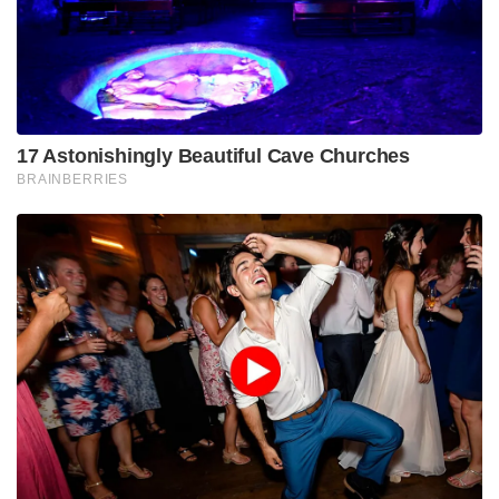
കുടുംബം ആരോപിക്കുന്നു. സിദ്ധാർത്ഥന്റെ
ശരീരത്തിലെ മുറിവുകളും കോളേജ് അധികൃതരുടെ
സംശയാസ്പദമായ പെരുമാറ്റവുമാണ് മരണത്തിൽ
വിശദമായ അന്വേഷണം ആവശ്യപ്പെടാൻ
കുടുംബത്തെ പ്രേരിപ്പിച്ചത്.
വിവാദങ്ങളും കോടതി ഇടപെടലും
കേസിന്റെ തുടക്കം മുതൽ പ്രതികളെ സംരക്ഷിക്കാനും
കേസ് അട്ടിമറിക്കാനും ശ്രമങ്ങൾ നടക്കുന്നതായി
ആരോപണമുയർന്നിരുന്നു. എസ് എഫ് ഐ
പ്രവർത്തകരായ പ്രതികളെ ഇടതുപക്ഷ ഭരണവും
പോലീസും ചില അദ്ധ്യാപക സംഘടനകളും ചേർന്ന്
സംരക്ഷിക്കുന്നതായി വിവിധ കോണുകളിൽ നിന്ന്
പ്രതിഷേധമുയർന്നു. പ്രതികളായ വിദ്യാർത്ഥികൾക്ക്
പഠനം തുടരാൻ മറ്റൊരു കാമ്പസിൽ
സൗകര്യമൊരുക്കാൻ സർവകലാശാല ശ്രമിച്ചത്
വിവാദമായി. ഇതിനെതിരെ സിദ്ധാർത്ഥന്റെ കുടുംബം