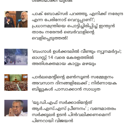
ശക്തമാക്കി യുകെ
പാക് ബോക്സർ പറഞ്ഞു, എനിക്ക് നരേന്ദ്ര
എന്ന പേരിനോട് വെറുപ്പാണ്!’;
പ്രധാനമന്ത്രിയെ പൊട്ടിച്ചിരിപ്പിച്ച് ഇന്ത്യൻ
താരം നരേന്ദർ ബെർവാളിന്റെ
വെളിപ്പെടുത്തൽ!
‘ബംഗാൾ ഉൾക്കടലിൽ വീണ്ടും ന്യൂനമർദ്ദം!;
ഓഗസ്റ്റ് 14 വരെ കേരളത്തിൽ
അതിശക്തമായ കാറ്റും മഴയും
പാർലമെന്റിന്റെ മൺസൂൺ സമ്മേളനം
അവസാന ദിനങ്ങളിലേക്ക് ; നിർണായക
ബില്ലുകൾ പാസാക്കാൻ സാധ്യത
‘യു.ഡി.എഫ് സർക്കാരിന്റേത്
ആർ.എസ്.എസ് പ്രീണനം’ ; വന്ദേമാതരം
സർക്കുലർ ഉടൻ പിൻവലിക്കണമെന്ന്
പിണറായി വിജയൻ