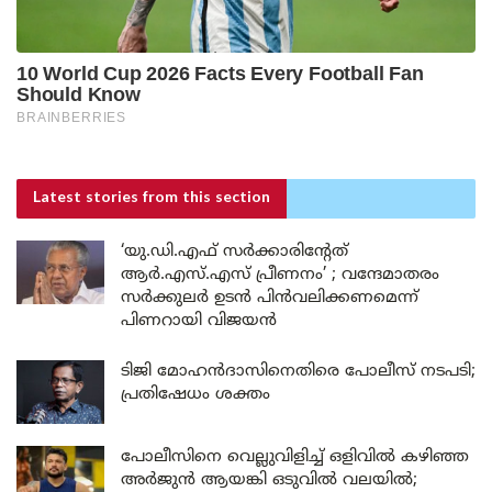
Latest stories
from this section
‘യു.ഡി.എഫ് സർക്കാരിന്റേത്
ആർ.എസ്.എസ് പ്രീണനം’ ; വന്ദേമാതരം
സർക്കുലർ ഉടൻ പിൻവലിക്കണമെന്ന്
പിണറായി വിജയൻ
ടിജി മോഹൻദാസിനെതിരെ പോലീസ് നടപടി;
പ്രതിഷേധം ശക്തം
പോലീസിനെ വെല്ലുവിളിച്ച് ഒളിവിൽ കഴിഞ്ഞ
അർജുൻ ആയങ്കി ഒടുവിൽ വലയിൽ;