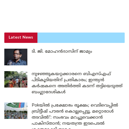
Latest News
ടി. ജി. മോഹൻദാസിന് ജാമ്യം
നുഴഞ്ഞുകയറ്റക്കാരനെ ബിഎസ്എഫ്
പിടികൂടിയതിന് പ്രതികാരം; ഇന്ത്യൻ
കർഷകനെ അതിർത്തി കടന്ന് തട്ടിയെടുത്ത്
ബംഗ്ലാദേശികൾ
Pokയിൽ പ്രക്ഷോഭം രൂക്ഷം; വെടിവെപ്പിൽ
ബ്രിട്ടീഷ് പൗരൻ കൊല്ലപ്പെട്ടു, മറ്റൊരാൾ
തടവിൽ!’: സംഭവം മറച്ചുവെക്കാൻ
പാകിസ്താൻ; നയതന്ത്ര ഇടപെടൽ