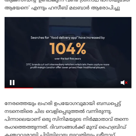
ആക്സിഡന്റ് ഉണ്ടാകുന്ന വണ്ടി ശ്രീനാഥ് ഭാസിയുടേത്
ആയേനെ’ എന്നും ഹസീബ് മലബാർ ആരോപിച്ചു
നേരത്തെയും ലഹരി ഉപയോഗവുമായി ബന്ധപ്പെട്ട്
നടനെതിരെ ചില വെളിപ്പെടുത്തൽ വന്നിരുന്നു.
പിന്നാലെയാണ് ഒരു സിനിമയുടെ നിർമ്മാതാവ് തന്നെ
രംഗത്തെത്തുന്നത്. ദിവസങ്ങൾക്ക് മുമ്പ് ഹൈബ്രിഡ്
കഞ്ചാവുമായി പിടിയിലായ യുവതിയും ശ്രീനാഥ്