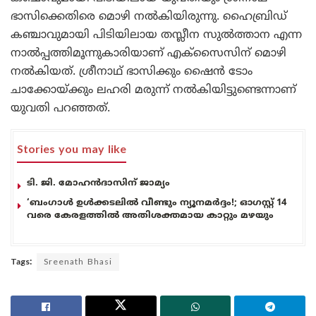
ഭാസിക്കെതിരെ മൊഴി നൽകിയിരുന്നു. ഹൈബ്രിഡ്
കഞ്ചാവുമായി പിടിയിലായ തസ്ലീന സുൽത്താന എന്ന
നാൽപ്പത്തിമൂന്നുകാരിയാണ് എക്സൈസിന് മൊഴി
നൽകിയത്. ശ്രീനാഥ് ഭാസിക്കും ഷൈൻ ടോം
ചാക്കോയ്ക്കും ലഹരി മരുന്ന് നൽകിയിട്ടുണ്ടെന്നാണ്
യുവതി പറഞ്ഞത്.
Stories you may like
ടി. ജി. മോഹൻദാസിന് ജാമ്യം
‘ബംഗാൾ ഉൾക്കടലിൽ വീണ്ടും ന്യൂനമർദ്ദം!; ഓഗസ്റ്റ് 14
വരെ കേരളത്തിൽ അതിശക്തമായ കാറ്റും മഴയും
Tags:
Sreenath Bhasi