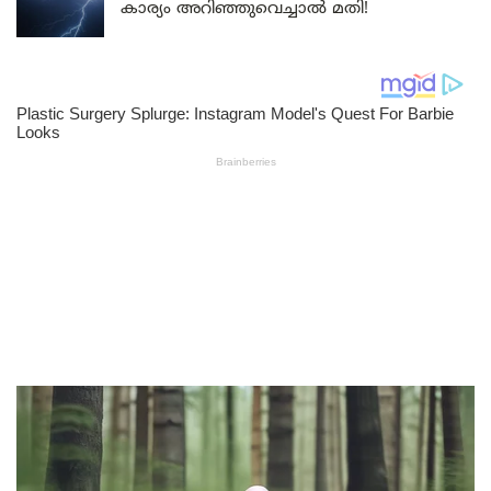
കാര്യം അറിഞ്ഞുവെച്ചാൽ മതി!