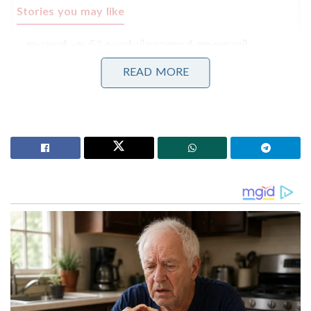
Stories you may like
ജപ്പാന്റെ എഫ്-2 പോർവിമാനങ്ങൾ ആദ്യമായി
ഇന്ത്യയിലേക്ക് ; ഇന്തോ-പസഫിക്കിൽ പ്രതിരോധ
സഹകരണം ശക്തമാക്കാൻ തീരുമാനം
READ MORE
തീവ്രവാദ പ്രചാരണത്തിനെതിരെ ശക്തമായ
നടപടികളുമായി ഫഡ്നാവിസ് ; തീവ്രനിലപാടുള്ള 114
പ്രസിദ്ധീകരണങ്ങൾ നിരോധിച്ച് മഹാരാഷ്ട്ര സർക്കാർ
ഛത്തീസ്ഗഡ് വിഷയത്തിൽ തങ്ങളെ സഹായിച്ച
എല്ലാവർക്കും നന്ദി പറയുന്ന നിലപാടാണ് ആർച്ച്
ബിഷപ്പ് ജോസഫ് പാംപ്ലാനി സ്വീകരിച്ചത് എന്നാണ്
സീറോ മലബാർ സഭ അറിയിക്കുന്നത്. സീറോ
മലബാർ സഭയ്ക്ക് ഒരു രാഷ്ട്രീയ പാർട്ടിയോടും
പ്രതിപത്തിയില്ല. സഭയുടെ രാഷ്ട്രീയം ഓരോ
വിഷയങ്ങളിലും ഉള്ള നിലപാടുകളെ
അടിസ്ഥാനമാക്കിയാണ്. ആർച്ച് ബിഷപ്പ് പറഞ്ഞത്
സഭയുടെ പൊതു നിലപാടാണ്. എന്നാൽ സിപിഎം