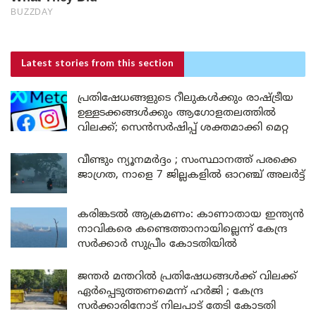
Latest stories
from this section
പ്രതിഷേധങ്ങളുടെ റീലുകൾക്കും രാഷ്ട്രീയ
ഉള്ളടക്കങ്ങൾക്കും ആഗോളതലത്തിൽ
വിലക്ക്; സെൻസർഷിപ്പ് ശക്തമാക്കി മെറ്റ
വീണ്ടും ന്യൂനമർദ്ദം ; സംസ്ഥാനത്ത് പരക്കെ
ജാഗ്രത, നാളെ 7 ജില്ലകളിൽ ഓറഞ്ച് അലർട്ട്
കരിങ്കടൽ ആക്രമണം: കാണാതായ ഇന്ത്യൻ
നാവികരെ കണ്ടെത്താനായില്ലെന്ന് കേന്ദ്ര
സർക്കാർ സുപ്രീം കോടതിയിൽ
ജന്തർ മന്തറിൽ പ്രതിഷേധങ്ങൾക്ക് വിലക്ക്
ഏർപ്പെടുത്തണമെന്ന് ഹർജി ; കേന്ദ്ര
സർക്കാരിനോട് നിലപാട് തേടി കോടതി