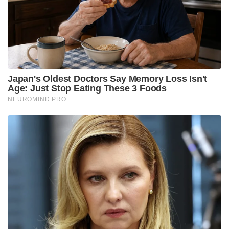
സംസ്ഥാന സെക്രട്ടറി എം വി ഗോവിന്ദൻ പാർട്ടിയെ
സംരക്ഷിക്കുന്നതിനായി അനവസരത്തിലുള്ള
പ്രസ്താവനകൾ വഴി ആർച്ച് ബിഷപ്പിനെ
പൊതുസമൂഹത്തിന് മുന്നിൽ ആക്രമിക്കുകയാണ്
ചെയ്തത് എന്നും സീറോ മലബാർ സഭ വ്യക്തമാക്കി.
Tags:
cpim
MV GOVINDHAN
Mar Joseph Pamplani
syro malabar church