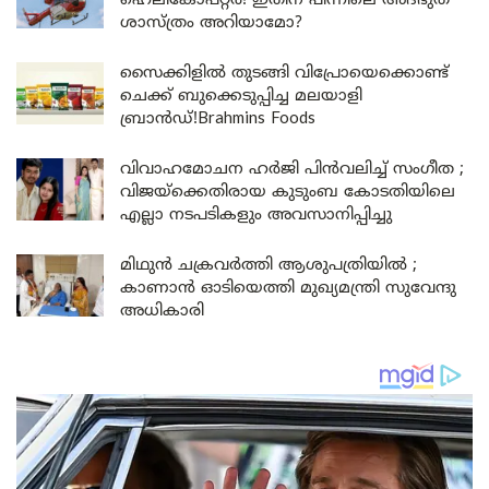
ഹെലികോപ്റ്റര്‍! ഇതിന് പിന്നിലെ അദ്ഭുത
ശാസ്ത്രം അറിയാമോ?
സൈക്കിളിൽ തുടങ്ങി വിപ്രോയെക്കൊണ്ട്
ചെക്ക് ബുക്കെടുപ്പിച്ച മലയാളി
ബ്രാൻഡ്!Brahmins Foods
വിവാഹമോചന ഹർജി പിൻവലിച്ച് സംഗീത ;
വിജയ്ക്കെതിരായ കുടുംബ കോടതിയിലെ
എല്ലാ നടപടികളും അവസാനിപ്പിച്ചു
മിഥുൻ ചക്രവർത്തി ആശുപത്രിയിൽ ;
കാണാൻ ഓടിയെത്തി മുഖ്യമന്ത്രി സുവേന്ദു
അധികാരി