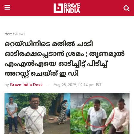
Home
News
റെയ്ഡിനിടെ മതിൽ ചാടി
ഓടിരക്ഷപ്പെടാൻ ശ്രമം ; തൃണമൂൽ
എംഎൽഎയെ ഓടിച്ചിട്ട് പിടിച്ച്
അറസ്റ്റ് ചെയ്ത് ഇ ഡി
by
Brave India Desk
Aug 25, 2025, 02:14 pm IST