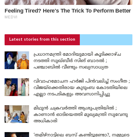
Latest stories
from this section
പ്രധാനമന്ത്രി മോദിയുമായി കൂടിക്കാഴ്ച
നടത്തി സുഖ്ബീർ സിങ് ബാദൽ ;
പഞ്ചാബിൽ വീണ്ടും സഖ്യസാധ്യത
വിവാഹമോചന ഹർജി പിൻവലിച്ച് സംഗീത ;
വിജയ്ക്കെതിരായ കുടുംബ കോടതിയിലെ
എല്ലാ നടപടികളും അവസാനിപ്പിച്ചു
മിഥുൻ ചക്രവർത്തി ആശുപത്രിയിൽ ;
കാണാൻ ഓടിയെത്തി മുഖ്യമന്ത്രി സുവേന്ദു
അധികാരി
‘തമിഴ്‌നാട്ടിലെ ബസ് കണ്ടിട്ടുണ്ടോ?, നമ്മുടെ