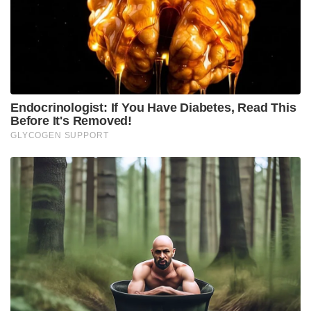
സംസ്ഥാനത്തുടനീളം പരിശോധനകൾ നടത്തുന്നുണ്ട്.
അധ്യാപക നിയമന അഴിമതി കേസിൽ ബർവാൻ
എംഎൽഎ സാഹ നേരത്തെയും അറസ്റ്റിലായിട്ടുണ്ട്.
2023 ഏപ്രിൽ 17 ന് അറസ്റ്റിലായ ഇയാൾ 2024 ൽ
ആണ് ജാമ്യത്തിൽ പുറത്തിറങ്ങിയത്.
Tags:
west bengal
trinamool congress
Enforcement Directorate (ED)
MLA Jiban Krishna Saha
Bengal SSC Teachers Recruitment Case