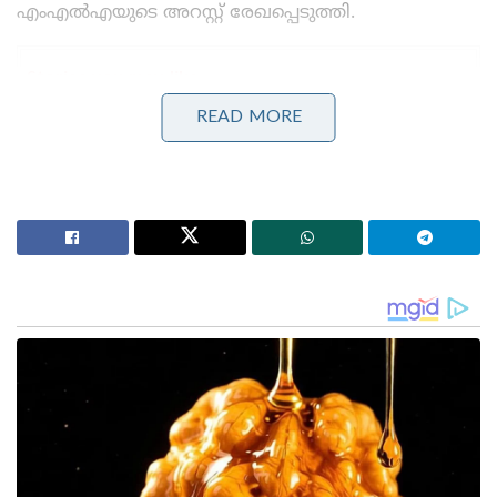
എംഎൽഎയുടെ അറസ്റ്റ് രേഖപ്പെടുത്തി.
Stories you may like
READ MORE
ജന്തർ മന്തറിൽ പ്രതിഷേധങ്ങൾക്ക് വിലക്ക്
ഏർപ്പെടുത്തണമെന്ന് ഹർജി ; കേന്ദ്ര സർക്കാരിനോട്
നിലപാട് തേടി കോടതി
‘മുട്ടയെ പേടിക്കുന്നത് എന്തിന്? സ്വാതന്ത്ര്യ സമര
സേനാനികൾ വെടിയുണ്ടകൾ പോലും
ഏറ്റുവാങ്ങിയിരുന്നു’ ; മഹുവാ മൊയ്ത്രയെ
പരിഹസിച്ച് സുപ്രീം കോടതി
രക്ഷപ്പെടാൻ ശ്രമിച്ചത് കൂടാതെ എംഎൽഎ തന്റെ
മൊബൈൽ ഫോൺ ഡ്രെയിനേജിലേക്ക്
വലിച്ചെറിയുകയും ചെയ്തു. അത് പിന്നീട്
എൻഫോഴ്‌സ്‌മെന്റ് ഡയറക്ടറേറ്റ് സംഘം കണ്ടെടുത്തു.
എസ്‌എസ്‌സി റിക്രൂട്ട്‌മെന്റ് കേസുമായി ബന്ധപ്പെട്ട്
തിങ്കളാഴ്ച എൻഫോഴ്‌സ്‌മെന്റ് ഡയറക്ടറേറ്റ്