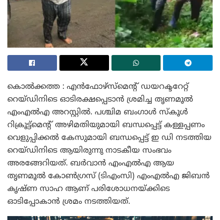
കൊൽക്കത്ത : എൻഫോഴ്‌സ്‌മെന്റ് ഡയറക്ടറേറ്റ്
റെയ്ഡിനിടെ ഓടിരക്ഷപ്പെടാൻ ശ്രമിച്ച തൃണമൂൽ
എംഎൽഎ അറസ്റ്റിൽ. പശ്ചിമ ബംഗാൾ സ്കൂൾ
റിക്രൂട്ട്മെന്റ് അഴിമതിയുമായി ബന്ധപ്പെട്ട് കള്ളപ്പണം
വെളുപ്പിക്കൽ കേസുമായി ബന്ധപ്പെട്ട് ഇ ഡി നടത്തിയ
റെയ്ഡിനിടെ ആയിരുന്നു നാടകീയ സംഭവം
അരങ്ങേറിയത്. ബർവാൻ എംഎൽഎ ആയ
തൃണമൂൽ കോൺഗ്രസ് (ടിഎംസി) എംഎൽഎ ജിബൻ
കൃഷ്ണ സാഹ ആണ് പരിശോധനയ്ക്കിടെ
ഓടിപ്പോകാൻ ശ്രമം നടത്തിയത്.