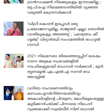
ട്രാൻസാക്ഷൻ നിരക്കുകളും ഈടാക്കില്ല ;
യു.പി.ഐ നിയമഭേദഗതിയിൽ വ്യക്തത
വരുത്തി കേന്ദ്രസർക്കാർ
‘ഡിഗ്രി കൊണ്ട് ഇപ്പോൾ ഒരു
പ്രയോജനവുമില്ല, രാജ്യത്ത് എല്ലാ തൊഴിൽ
വാതിലുകളും അടഞ്ഞു’ ; ‘ഛാത്രോം കീ
ഗൂഞ്ച്’ വിദ്യാർത്ഥി സംഗമത്തിൽ രാഹുൽ
ഗാന്ധി
2021 നിയമസഭാ തിരഞ്ഞെടുപ്പിന് ശേഷം
നടന്ന അക്രമ സംഭവങ്ങളിൽ
നടപടികളുമായി ബംഗാൾ സർക്കാർ ; മുൻ
തൃണമൂൽ എം.എൽ.എ സനത് ഡേ
അറസ്റ്റിൽ
വനിതാ സംവരണത്തിനും
മണ്ഡലപുനർനിർണയത്തിനും
അകാലിദളിന്റെ പിന്തുണ; മോദിയുമായുള്ള
കൂടിക്കാഴ്ചയ്ക്ക് പിന്നാലെ നിലപാട്
വ്യക്തമാക്കി സുഖ്ബീർ സിങ് ബാദൽ