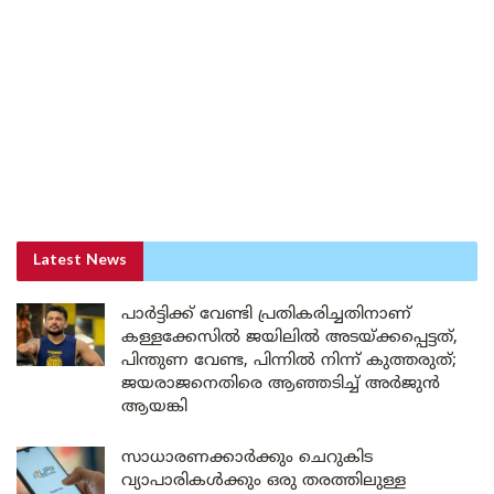
Latest News
പാർട്ടിക്ക് വേണ്ടി പ്രതികരിച്ചതിനാണ്
കള്ളക്കേസിൽ ജയിലിൽ അടയ്ക്കപ്പെട്ടത്,
പിന്തുണ വേണ്ട, പിന്നിൽ നിന്ന് കുത്തരുത്;
ജയരാജനെതിരെ ആഞ്ഞടിച്ച് അർജുൻ
ആയങ്കി
സാധാരണക്കാർക്കും ചെറുകിട
വ്യാപാരികൾക്കും ഒരു തരത്തിലുള്ള