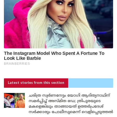
Latest stories
from this section
ചരിത്ര സ്വർണനേട്ടം യോഗി ആദിത്യനാഥിന്
സമർപ്പിച്ച് അസ്മിത ഡേ; ത്രിപുരയുടെ
മകളെങ്കിലും താങ്ങായത് ഉത്തർപ്രദേശ്
സർക്കാരും പോലീസുമെന്ന് വെളിപ്പെടുത്തൽ