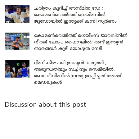
ചരിത്രം കുറിച്ച് അസ്മിത ഡേ ;
കോമൺവെൽത്ത് ഗെയിംസിൽ
ജൂഡോയിൽ ഇന്ത്യക്ക് കന്നി സ്വർണം
കോമൺവെൽത്ത് ഗെയിംസ് ജാവലിനിൽ
നീരജ് ചോപ്ര ഫൈനലിൽ; രണ്ട് ഇന്ത്യൻ
താരങ്ങൾ കൂടി യോഗ്യത നേടി
റിംഗ് കീഴടക്കി ഇന്ത്യൻ കരുത്ത് ;
അരുന്ധതിയും സച്ചിനും സെമിയിൽ,
ബോക്സിംഗിൽ ഇന്ത്യ ഉറപ്പിച്ചത് അഞ്ച്
മെഡലുകൾ
Discussion about this post