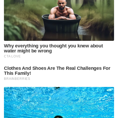
രഹാനെ എഴുതി.
Tags:
bcci
ajinkya rahane
indian cricket