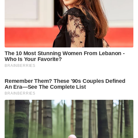
2011-ൽ മാഞ്ചസ്റ്ററിൽ ഇംഗ്ലണ്ടിനെതിരായ ടി20യിൽ
മറുവശത്ത് നിന്ന് സമിത് പട്ടേലിനെ മൂന്ന്
സിക്സറുകൾ പറത്തി ദ്രാവിഡ് തന്റെ പ്രകടനം
കണ്ടതിനെക്കുറിച്ചും മുൻ മുംബൈ ക്യാപ്റ്റൻ തുറന്നു
പറഞ്ഞു. രവി ബൊപ്പാരയുടെ പന്തിൽ
പുറത്താകുന്നതിന് മുമ്പ് ദ്രാവിഡ് 21 പന്തിൽ നിന്ന് 31
റൺസ് നേടി.
“ആ ഇന്നിംഗ്സിൽ രാഹുൽ ഭായ് മൂന്ന് സിക്സറുകൾ
അടിച്ചതും അന്താരാഷ്ട്ര തലത്തിൽ ടൺ കണക്കിന്
റൺസ് നേടിയതിനുശേഷവും അദ്ദേഹത്തിന്റെ
ബാറ്റിംഗ് ആസ്വദിക്കുന്നതും ഓർക്കുമ്പോൾ എനിക്ക്
ഇപ്പോഴും പുഞ്ചിരി തോന്നുന്നു. ആ നിമിഷം
അദ്ദേഹത്തോടൊപ്പം പങ്കിടുന്നത് പ്രത്യേകമായിരുന്നു,
കാരണം ഇതിഹാസങ്ങൾ അവരുടെ കംഫർട്ട്
സോണുകളിൽ നിന്ന് പുറത്തുകടക്കാൻ
തയ്യാറാണെന്ന് അത് എനിക്ക് കാണിച്ചുതന്നു,”