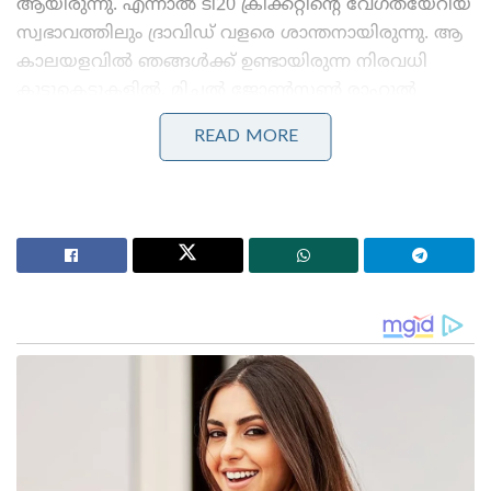
ആയിരുന്നു. എന്നാൽ ടി20 ക്രിക്കറ്റിന്റെ വേഗതയേറിയ
സ്വഭാവത്തിലും ദ്രാവിഡ് വളരെ ശാന്തനായിരുന്നു. ആ
കാലയളവിൽ ഞങ്ങൾക്ക് ഉണ്ടായിരുന്ന നിരവധി
കൂട്ടുകെട്ടുകളിൽ, മിച്ചൽ ജോൺസൺ രാഹുൽ
ഭായിയോട് കുറച്ച് വാക്കുകൾ പറയാൻ ശ്രമിച്ചപ്പോൾ,
READ MORE
ദ്രാവിഡ് ദേഷ്യപെടുന്നതും ഞാൻ കണ്ടു! ഇത് കണ്ടിട്ട്
ഞാൻ അദ്ദേഹത്തോട് കുറച്ചുകൂടി പറഞ്ഞുകൊള്ളൂ
ഭായ് നിങ്ങളുടെ ഈ വശം ആളുകൾ കാണട്ടെ എന്ന്.
അത് കേട്ടിട്ട് അദ്ദേഹം ചിരിച്ചു.” രഹാനെ ഓർത്തു.
Stories you may like
കോമൺവെൽത്ത് ഗെയിംസ് പതാക ഏറ്റുവാങ്ങി
ഗുജറാത്ത് മുഖ്യമന്ത്രി; 2030ൽ അഹമ്മദാബാദ്
വേദിയാകും
ഗ്ലാസ്‌ഗോയിൽ ഇന്ത്യൻ ബോക്സിങ് കരുത്ത്:
പ്രിയക്കും സാക്ഷിക്കും അരുന്ധതിക്കും സ്വർണം;
ലവ്‌ലിനയ്ക്ക് വെള്ളി