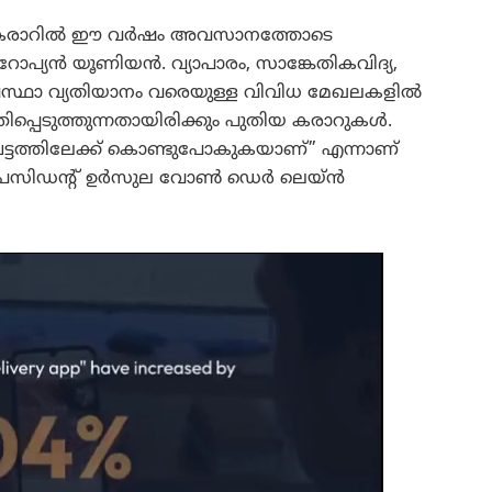
്യാപാര കരാറിൽ ഈ വർഷം അവസാനത്തോടെ
യൂറോപ്യൻ യൂണിയൻ. വ്യാപാരം, സാങ്കേതികവിദ്യ,
ാലാവസ്ഥാ വ്യതിയാനം വരെയുള്ള വിവിധ മേഖലകളിൽ
്പെടുത്തുന്നതായിരിക്കും പുതിയ കരാറുകൾ.
്ടത്തിലേക്ക് കൊണ്ടുപോകുകയാണ്” എന്നാണ്
ഷൻ പ്രസിഡന്റ് ഉർസുല വോൺ ഡെർ ലെയ്ൻ