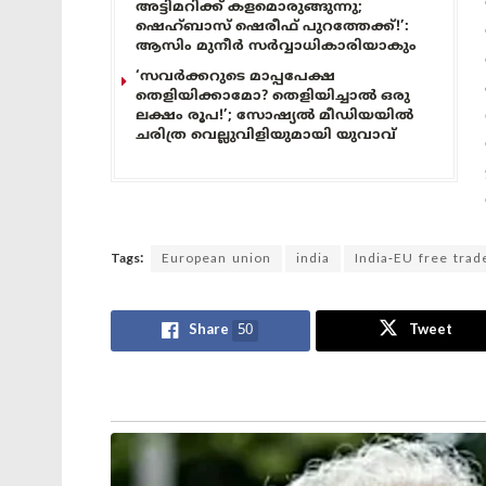
അട്ടിമറിക്ക് കളമൊരുങ്ങുന്നു;
ഷെഹ്ബാസ് ഷെരീഫ് പുറത്തേക്ക്!’:
ആസിം മുനീർ സർവ്വാധികാരിയാകും
‘സവർക്കറുടെ മാപ്പപേക്ഷ
തെളിയിക്കാമോ? തെളിയിച്ചാൽ ഒരു
ലക്ഷം രൂപ!’; സോഷ്യൽ മീഡിയയിൽ
ചരിത്ര വെല്ലുവിളിയുമായി യുവാവ്
Tags:
European union
india
India-EU free trad
Share
50
Tweet