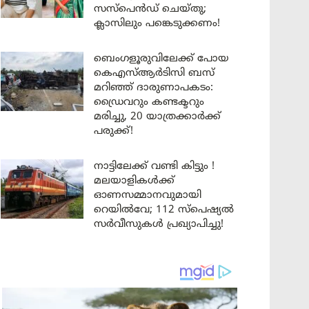
സസ്പെൻഡ് ചെയ്തു;
ക്ലാസിലും പങ്കെടുക്കണം!
ബെംഗളൂരുവിലേക്ക് പോയ
കെഎസ്ആർടിസി ബസ്
മറിഞ്ഞ് ദാരുണാപകടം:
ഡ്രൈവറും കണ്ടക്ടറും
മരിച്ചു, 20 യാത്രക്കാർക്ക്
പരുക്ക്!
നാട്ടിലേക്ക് വണ്ടി കിട്ടും !
മലയാളികൾക്ക്
ഓണസമ്മാനവുമായി
റെയിൽവേ; 112 സ്പെഷ്യൽ
സർവീസുകൾ പ്രഖ്യാപിച്ചു!