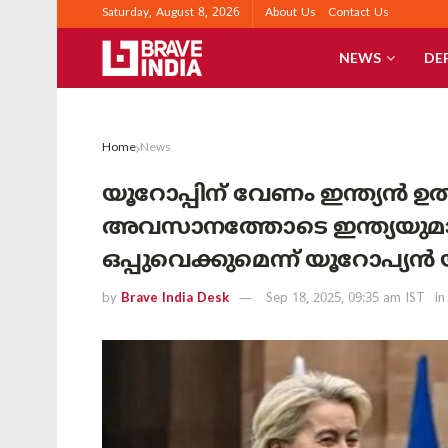
Saturday, August 8, 2026
About Us
Contact Us
NEWS
DE
Home
News
യൂറോപ്പിന് വേണം ഇന്ത്യൻ ഉ
അവസാനത്തോടെ ഇന്ത്യയുമായി
ഒപ്പുവെക്കുമെന്ന് യൂറോപ്
by
Brave India Desk
Sep 18, 2025, 09:35 am IST
in