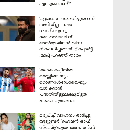
എന്തുകൊണ്ട്?
‘എങ്ങനെ സംഭവിച്ചുവെന്ന്
അറിയില്ല, ക്ഷമ
ചോദിക്കുന്നു;
മോഹൻലാലിന്
ഓസ്ട്രേലിയൻ വിസ
നിഷേധിച്ചതായി റിപ്പോർട്ട്
,മാപ്പ് പറഞ്ഞ് താരം
‘ലോകകപ്പിനിടെ
മെസ്സിയെയും
റൊണാൾഡോയെയും
വധിക്കാൻ
പദ്ധതിയിട്ടു;ലക്ഷ്യമിട്ടത്
ചാവേറാക്രമണം
മദ്യപിച്ച് വാഹനം ഓടിച്ചു,
യൂട്യൂബർ ‘ഹെലൻ ഓഫ്
സ്പാർട്ട’യുടെ ലൈസൻസ്