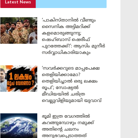
Latest News
‘പാകിസ്താനിൽ വീണ്ടും
സൈനിക അട്ടിമറിക്ക്
കളമൊരുങ്ങുന്നു;
ഷെഹ്ബാസ് ഷെരീഫ്
പുറത്തേക്ക്!’: ആസിം മുനീർ
സർവ്വാധികാരിയാകും
‘സവർക്കറുടെ മാപ്പപേക്ഷ
തെളിയിക്കാമോ?
തെളിയിച്ചാൽ ഒരു ലക്ഷം
രൂപ!’; സോഷ്യൽ
മീഡിയയിൽ ചരിത്ര
വെല്ലുവിളിയുമായി യുവാവ്
ഭൂമി ഇത്ര വേഗത്തിൽ
കറങ്ങുമ്പോഴും നമുക്ക്
അതിന്റെ ചലനം
അനുഭവപ്പെടാത്തത്