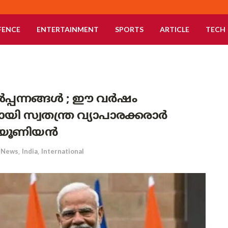
FENCE
ENTERTAINMENT
SPORTS
ARTICLE
TECH
ൽപ്പന്നങ്ങൾ ; ഈ വർഷം
 സ്വതന്ത്ര വ്യാപാരക്കരാർ
യൻ യൂണിയൻ
News
,
India
,
International