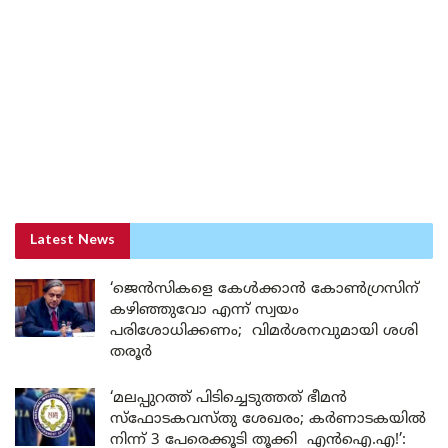
Latest News
‘ജെൻസികളെ കേൾക്കാൻ കോൺഗ്രസിന്
കഴിഞ്ഞുവോ എന്ന് സ്വയം
പരിശോധിക്കണം; വിമർശനവുമായി ശശി
തരൂർ
‘മലപ്പുറത്ത് പിടിച്ചെടുത്തത് ഭീമൻ
സ്ഫോടകവസ്തു ശേഖരം; കർണാടകയിൽ
നിന്ന് 3 പേരെക്കൂടി തൂക്കി എൻഐ.എ!’: