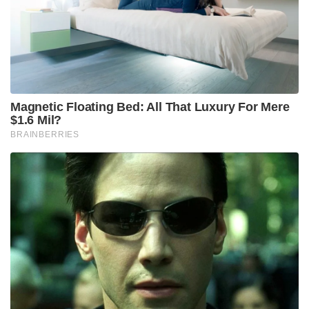
സ്വർണമോ വെള്ളിയോ അസംസ്‌കൃത വസ്തുവായി
ഉപയോഗിക്കുന്ന എല്ലാ നിർമാതാക്കൾക്കും
പ്രവർത്തന മൂലധന വായ്പ അനുവദിക്കും. ചെറു
പട്ടണങ്ങളിലെ അർബൻ കോ ഓപ്പറേറ്റീവ്
ബാങ്കുകൾക്കും സ്വർണ വായ്പ നൽകാനും റിസർവ്
ബാങ്ക് അനുമതി നൽകിയിട്ടുണ്ട്.
Tags:
rbi
gold loan