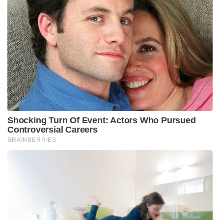
എൻഐ.എ!’: ആകെ അറസ്റ്റ് 11 ആയി; തമിഴ്‌നാട്ടിലും
റെയ്ഡ്!
വായ്പ എടുത്തവർ മുതലും പലിശയുമടക്കം മുഴുവൻ
തുകയും അടച്ചു തീർത്താൽ മാത്രമേ സ്വർണപ്പണയം
പുതുക്കി വയ്ക്കാനാകൂ എന്നാണ് ആർബിഐ
നൽകിയിട്ടുള്ള നിർദേശം. അതുപോലെ കാർഷിക
സ്വർണ വായ്പ പോലെയുള്ള സബ്‌സിഡി
ആനുകൂല്യങ്ങളോടെ സ്വർണ വായ്പ എടുത്തിട്ടുള്ളവർ
കിട്ടാക്കടമായാൽ, വായ്പാ കാലാവധിയ്ക്കുള്ളിൽ
തന്നെ മുഴുവൻ തുകയും അടച്ചു തീർത്താലേ പണയം
പുതുക്കി വയ്ക്കാനും പലിശയുടെ ആനുകൂല്യം
കിട്ടാനും സാധിക്കൂ. വായ്പ കാലാവധി കഴിഞ്ഞാൽ
ആനുകൂല്യം ലഭിക്കില്ല. ഇത്തരത്തിൽ സ്വർണ വായ്പ
കിട്ടാക്കടമായിട്ടുണ്ടെങ്കിൽ അവർക്ക് പിന്നീട് വേറെ
വായ്പ നൽകേണ്ടതില്ല എന്നാണ് ബാങ്കുകളുടെ
നിലപാട്.