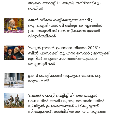
ആകെ അറസ്റ്റ് 11 ആയി; തമിഴ്‌നാട്ടിലും
റെയ്ഡ്!
ജെൻ സിയെ കയ്യിലെടുത്ത് മോദി ;
ഐ.ഐ.ടി ഡൽഹി ബിരുദദാനച്ചടങ്ങിൽ
പ്രധാനമന്ത്രിക്ക് വൻ സ്വീകരണവുമായി
വിദ്യാർത്ഥികൾ
‘റഷ്യൻ-ഇറാൻ ഉപരോധ നിയമം 2026’ :
ബിൽ പാസാക്കി യു.എസ് സെനറ്റ് ; ഇന്ത്യക്ക്
മുന്നിൽ കടുത്ത സാമ്പത്തിക-വ്യാപാര
വെല്ലുവിളികൾ
ഗ്ലാസ് പൊട്ടിക്കാൻ ആയുധം വേണ്ട, ഒച്ച
മാത്രം മതി!
‘ചെക്ക് പോസ്റ്റ് വെട്ടിച്ച് മിന്നൽ പാച്ചൽ;
റംബാനിൽ അതിജാഗ്രത, അനന്ത്നാഗിൽ
ഡിജിറ്റൽ ഉപകരണങ്ങൾ പിടിച്ചെടുത്ത്
സി.ഐ.കെ!’: കശ്മീരിൽ കനത്ത സുരക്ഷ!