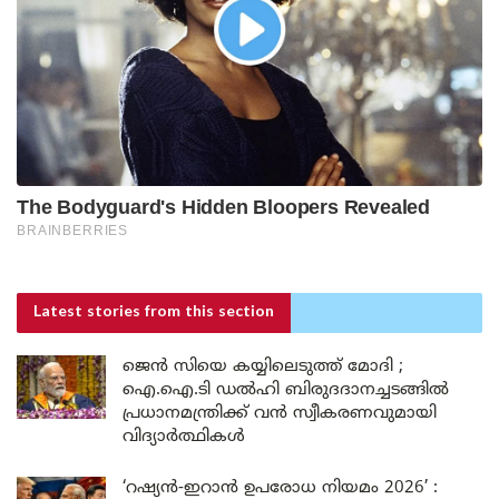
Latest stories
from this section
ജെൻ സിയെ കയ്യിലെടുത്ത് മോദി ;
ഐ.ഐ.ടി ഡൽഹി ബിരുദദാനച്ചടങ്ങിൽ
പ്രധാനമന്ത്രിക്ക് വൻ സ്വീകരണവുമായി
വിദ്യാർത്ഥികൾ
‘റഷ്യൻ-ഇറാൻ ഉപരോധ നിയമം 2026’ :