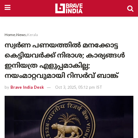
Home
News
Kerala
സ്വർണ പണയത്തിൽ മനക്കോട്ട
കെട്ടിയവർക്ക് നിരാശ; കാര്യങ്ങൾ
ഇനിയത്ര എളുപ്പമാകില്ല;
നയംമാറ്റവുമായി റിസർവ് ബാങ്ക്
by
Brave India Desk
Oct 3, 2025, 05:12 pm IST