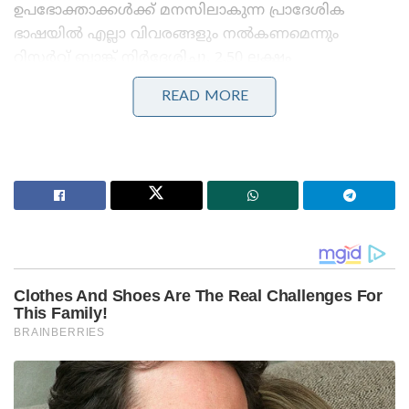
ഉപഭോക്താക്കൾക്ക് മനസിലാകുന്ന പ്രാദേശിക
ഭാഷയിൽ എല്ലാ വിവരങ്ങളും നൽകണമെന്നും
റിസർവ് ബാങ്ക് നിർദേശിച്ചു. 2.50 ലക്ഷം
രൂപവരെയുള്ള വായ്പകൾക്കായി സ്വർണത്തിന്റെ
READ MORE
മൂല്യത്തിന്റെ 85 ശതമാനംവരെ അനുവദിക്കാം. 2.50
ലക്ഷം മുതൽ അഞ്ച് ലക്ഷം രൂപവരെയാണെങ്കിൽ
മൂല്യത്തിൽ പരിധി 80 ശതമാനമായിരിക്കും. അതിനും
മുകളിലാണ് വായ്പയെങ്കിൽ 75 ശതമാനം പരിധിയും
നിശ്ചയിച്ചു. ഈ മാറ്റങ്ങൾ 2026 ഏപ്രിൽ ഒന്നു മുതൽ
നടപ്പിലാക്കും.
Stories you may like
‘ജെൻസികളെ കേൾക്കാൻ കോൺഗ്രസിന്
കഴിഞ്ഞുവോ എന്ന് സ്വയം പരിശോധിക്കണം;
വിമർശനവുമായി ശശി തരൂർ
‘മലപ്പുറത്ത് പിടിച്ചെടുത്തത് ഭീമൻ സ്ഫോടകവസ്തു
ശേഖരം; കർണാടകയിൽ നിന്ന് 3 പേരെക്കൂടി തൂക്കി