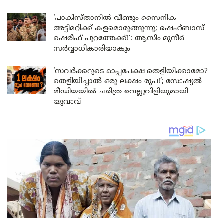
‘പാകിസ്താനിൽ വീണ്ടും സൈനിക
അട്ടിമറിക്ക് കളമൊരുങ്ങുന്നു; ഷെഹ്ബാസ്
ഷെരീഫ് പുറത്തേക്ക്!’: ആസിം മുനീർ
സർവ്വാധികാരിയാകും
‘സവർക്കറുടെ മാപ്പപേക്ഷ തെളിയിക്കാമോ?
തെളിയിച്ചാൽ ഒരു ലക്ഷം രൂപ!’; സോഷ്യൽ
മീഡിയയിൽ ചരിത്ര വെല്ലുവിളിയുമായി
യുവാവ്