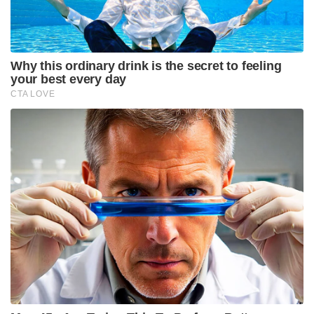
അന്താരാഷ്ട്ര ടി20യിൽ 62 മത്സരങ്ങളിൽ നിന്ന് മൂന്ന്
സെഞ്ചുറികളും ആറ് അർദ്ധ സെഞ്ചുറികളും
ഉൾപ്പെടെ 1,399 റൺസ് സഞ്ജു സാംസൺ
നേടിയിട്ടുണ്ട്. ഇന്ത്യയുടെ ലോകകപ്പ് വിജയത്തിലും
സഞ്ജു നിർണ്ണായക പങ്ക് വഹിച്ചിരുന്നു.
Tags:
sanju samson
CSK
ipl 2026