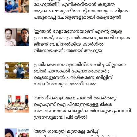
രാഹുൽജി?; എനിക്കറിയാൻ കടുത്ത
ആകാംക്ഷയുണ്ട്!ബോട്ട് യാത്രയുടെ ചിത്രം
പങ്കുവെച്ച് ചോദ്യങ്ങളുമായി കേന്ദ്രമന്ത്രി
‘ഇന്ത്യൻ വ്യോമസേനയാണ് എന്റെ ആദ്യ
പ്രണയം’; സഹപ്രവർത്തകനു വേണ്ടി സ്വന്തം
ജീവൻ ബലിനൽകിയ കാർഗിൽ
വീരനായകൻ; അജയ് അഹൂജ
പ്രതിപക്ഷ ബഹളത്തിനിടെ ചർച്ചയില്ലാതെ
ബിൽ പാസാക്കി കേന്ദ്രസർക്കാർ ;
ട്രൈബ്യൂണൽ പരിഷ്കരണ ബില്ലിന്
ലോക്‌സഭയുടെ അംഗീകാരം
‘വൻ ഭീകരാക്രമണ പദ്ധതി തകർത്തു;
ഐ.എസ്.ഐ പിന്തുണയുള്ള ഭീകര
സംഘടനയായ ബബ്ബർ ഖൽസയുടെ പ്രധാനി
ഗ്രനേഡുമായി പിടിയിൽ!
‘അത് ഗായത്രി മന്ത്രമല്ല മറിച്ച്