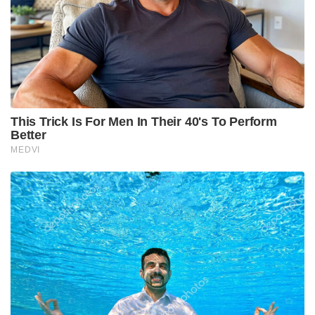
പഞ്ചാബ് കിംഗ്‌സിനായി ഐപിഎല്ലിൽ മികച്ച
പ്രകടനം നടത്തുന്നുണ്ടെങ്കിലും ശ്രേയസ് അയ്യർ
അന്താരാഷ്ട്ര ടി20 മത്സരങ്ങളിൽ നിന്ന്
ഏറെക്കാലമായി വിട്ടുനിൽക്കുകയാണ്. 2023
ഡിസംബർ 3-നാണ് അദ്ദേഹം അവസാനമായി
ഇന്ത്യയ്ക്ക് വേണ്ടി ടി20 കളിച്ചത്. ഇത്രയും വലിയ
ഇടവേളയ്ക്ക് ശേഷം നേരിട്ട് ടീമിലെത്തി
നായകസ്ഥാനം ഏറ്റെടുക്കുന്നത് പ്രായോഗിക
ബുദ്ധിമുട്ടുകൾ ഉണ്ടാക്കിയേക്കാം.
ജൂൺ-ജൂലൈ മാസങ്ങളിൽ നടക്കാനിരിക്കുന്ന
ഇംഗ്ലണ്ട്, അയർലൻഡ് പര്യടനങ്ങളിൽ സൂര്യകുമാർ
യാദവിനെ തന്നെ നായകനായി നിലനിർത്തിയേക്കാം.
എന്നാൽ ഐപിഎല്ലിലെ മോശം ഫോം ഈ
പര്യടനങ്ങളിലും തുടർന്നാൽ അദ്ദേഹം
നായകസ്ഥാനത്ത് നിന്ന് നീക്കപ്പെടുമെന്ന് ഉറപ്പാണ്. 10
ഐപിഎൽ മത്സരങ്ങളിൽ നിന്ന് വെറും 195 റൺസ്
മാത്രമാണ് സൂര്യകുമാറിന് ഇതുവരെ നേടാനായത്.