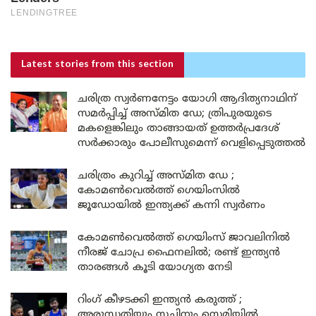
Latest stories
from this section
ചരിത്ര സ്വർണനേട്ടം യോഗി ആദിത്യനാഥിന്
സമർപ്പിച്ച് അസ്മിത ഡേ; ത്രിപുരയുടെ
മകളെങ്കിലും താങ്ങായത് ഉത്തർപ്രദേശ്
സർക്കാരും പോലീസുമെന്ന് വെളിപ്പെടുത്തൽ
ചരിത്രം കുറിച്ച് അസ്മിത ഡേ ;
കോമൺവെൽത്ത് ഗെയിംസിൽ
ജൂഡോയിൽ ഇന്ത്യക്ക് കന്നി സ്വർണം
കോമൺവെൽത്ത് ഗെയിംസ് ജാവലിനിൽ
നീരജ് ചോപ്ര ഫൈനലിൽ; രണ്ട് ഇന്ത്യൻ
താരങ്ങൾ കൂടി യോഗ്യത നേടി
റിംഗ് കീഴടക്കി ഇന്ത്യൻ കരുത്ത് ;
അരുന്ധതിയും സച്ചിനും സെമിയിൽ,