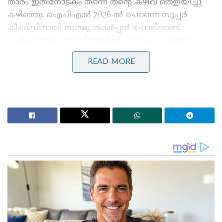
താരം ഇതിനോടകം തന്നെ തന്റെ കഴിവ് തെളിയിച്ചു
കഴിഞ്ഞു. ഐപിഎൽ 2026-ൽ ചെന്നൈ സൂപ്പർ
കിംഗ്‌സിനായി സഞ്ജു തകർപ്പൻ ഫോമിലാണ്
കളിക്കുന്നത്. ഈ സീസണിൽ ഏറ്റവും കൂടുതൽ
റൺസ് നേടിയ താരങ്ങളിൽ ഒരാളാണ് അദ്ദേഹം.
READ MORE
രാജസ്ഥാൻ റോയൽസിനെ നയിച്ചുള്ള
പരിചയസമ്പത്തും നായകൻ എന്ന നിലയിലുള്ള മികച്ച
പ്രതിച്ഛായയും സഞ്ജുവിന് അനുകൂല ഘടകങ്ങളാണ്.
Stories you may like
കോമൺവെൽത്ത് ഗെയിംസ് പതാക ഏറ്റുവാങ്ങി
ഗുജറാത്ത് മുഖ്യമന്ത്രി; 2030ൽ അഹമ്മദാബാദ്
വേദിയാകും
ഗ്ലാസ്‌ഗോയിൽ ഇന്ത്യൻ ബോക്സിങ് കരുത്ത്:
പ്രിയക്കും സാക്ഷിക്കും അരുന്ധതിക്കും സ്വർണം;
ലവ്‌ലിനയ്ക്ക് വെള്ളി