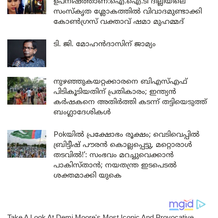
ഉപനിഷത്താണ്:ഐ.ഐ.ടി ദില്ലിയിലെ
സംസ്കൃത ശ്ലോകത്തിൽ വിവാദമുണ്ടാക്കി
കോൺഗ്രസ് വക്താവ് ഷമാ മുഹമ്മദ്
ടി. ജി. മോഹൻദാസിന് ജാമ്യം
നുഴഞ്ഞുകയറ്റക്കാരനെ ബിഎസ്എഫ്
പിടികൂടിയതിന് പ്രതികാരം; ഇന്ത്യൻ
കർഷകനെ അതിർത്തി കടന്ന് തട്ടിയെടുത്ത്
ബംഗ്ലാദേശികൾ
Pokയിൽ പ്രക്ഷോഭം രൂക്ഷം; വെടിവെപ്പിൽ
ബ്രിട്ടീഷ് പൗരൻ കൊല്ലപ്പെട്ടു, മറ്റൊരാൾ
തടവിൽ!’: സംഭവം മറച്ചുവെക്കാൻ
പാകിസ്താൻ; നയതന്ത്ര ഇടപെടൽ
ശക്തമാക്കി യുകെ