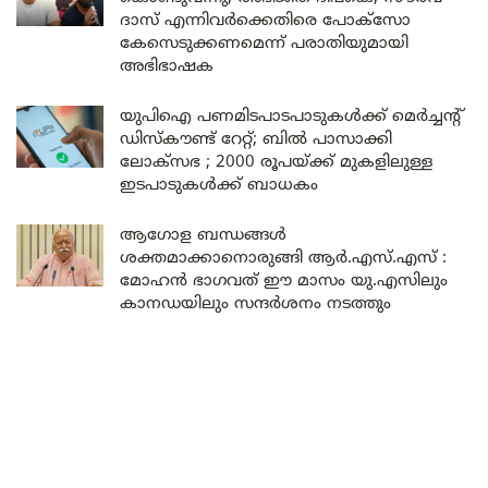
ദാസ് എന്നിവർക്കെതിരെ പോക്സോ
കേസെടുക്കണമെന്ന് പരാതിയുമായി
അഭിഭാഷക
യുപിഐ പണമിടപാടപാടുകൾക്ക് മെർച്ചന്റ്
ഡിസ്കൗണ്ട് റേറ്റ്; ബിൽ പാസാക്കി
ലോക്സഭ ; 2000 രൂപയ്ക്ക് മുകളിലുള്ള
ഇടപാടുകൾക്ക് ബാധകം
ആഗോള ബന്ധങ്ങൾ
ശക്തമാക്കാനൊരുങ്ങി ആർ.എസ്.എസ് :
മോഹൻ ഭാഗവത് ഈ മാസം യു.എസിലും
കാനഡയിലും സന്ദർശനം നടത്തും