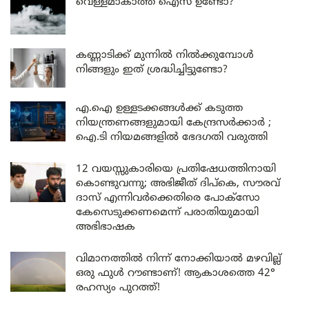
വെള്ളമാകാത്ത ഐസ് ഉണ്ടോ?
കണ്ണാടിക്ക് മുന്നിൽ നിൽക്കുമ്പോൾ
നിങ്ങളും ഇത് ശ്രദ്ധിച്ചിട്ടുണ്ടോ?
എ.ഐ ഉള്ളടക്കങ്ങൾക്ക് കടുത്ത
നിയന്ത്രണങ്ങളുമായി കേന്ദ്രസർക്കാർ ;
ഐ.ടി നിയമങ്ങളിൽ ഭേദഗതി വരുത്തി
12 വയസ്സുകാരിയെ പ്രതിഷേധത്തിനായി
കൊണ്ടുവന്നു; അഭിജീത് ദിപ്കെ, സൗരവ്
ദാസ് എന്നിവർക്കെതിരെ പോക്സോ
കേസെടുക്കണമെന്ന് പരാതിയുമായി
അഭിഭാഷക
വിമാനത്തിൽ നിന്ന് നോക്കിയാൽ മഴവില്ല്
ഒരു ഫുൾ റൗണ്ടാണ്! ആകാശത്തെ 42°
രഹസ്യം പുറത്ത്!