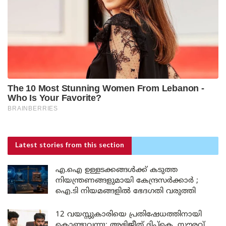
Latest stories
from this section
എ.ഐ ഉള്ളടക്കങ്ങൾക്ക് കടുത്ത
നിയന്ത്രണങ്ങളുമായി കേന്ദ്രസർക്കാർ ;
ഐ.ടി നിയമങ്ങളിൽ ഭേദഗതി വരുത്തി
12 വയസ്സുകാരിയെ പ്രതിഷേധത്തിനായി
കൊണ്ടുവന്നു; അഭിജീത് ദിപ്കെ, സൗരവ്