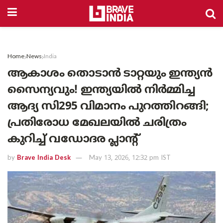
Home
News
India
ആകാശം തൊടാൻ ടാറ്റയും ഇന്ത്യൻ
സൈന്യവും! ഇന്ത്യയിൽ നിർമ്മിച്ച
ആദ്യ സി295 വിമാനം പുറത്തിറങ്ങി;
പ്രതിരോധ മേഖലയിൽ ചരിത്രം
കുറിച്ച് വഡോദര പ്ലാന്റ്
by
Brave India Desk
May 13, 2026, 12:32 pm IST