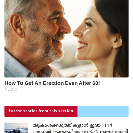
Latest stories
from this section
ആകാശക്കരുത്ത് കൂട്ടാൻ ഇന്ത്യ; 114
റാഫേൽ ജെറ്റുകൾക്കുള്ള 3.25 ലക്ഷം കോടി