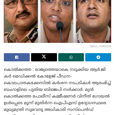
Oplus_16908288
കൊൽക്കത്ത : രാജ്യത്തെയാകെ നടുക്കിയ ആർ.ജി
കർ മെഡിക്കൽ കോളേജ് പീഡന-
കൊലപാതകക്കേസിൽ കർശന നടപടികൾ ആരംഭിച്ച്
ബംഗാളിലെ പുതിയ ബിജെപി സർക്കാർ. മുൻ
കൊൽക്കത്ത പോലീസ് കമ്മീഷണർ വിനീത് ഗോയൽ
ഉൾപ്പെടെ മൂന്ന് മുതിർന്ന ഐപിഎസ് ഉദ്യോഗസ്ഥരെ
മുഖ്യമന്ത്രി സുവേന്ദു അധികാരി സസ്പെൻഡ്