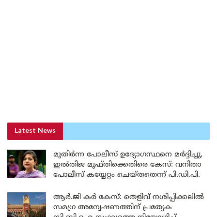
Latest News
മുതിർന്ന പോലീസ് ഉദ്യോഗസ്ഥനെ മർദ്ദിച്ചു,
ഇൽതിജ മുഫ്തിക്കെതിരെ കേസ്: വനിതാ
പോലീസ് കയ്യേറ്റം ചെയ്തതെന്ന് പി.ഡി.പി.
ആർ.ജി കർ കേസ്: തെളിവ് നശിപ്പിക്കലിൽ
സമഗ്ര അന്വേഷണത്തിന് പ്രത്യേക