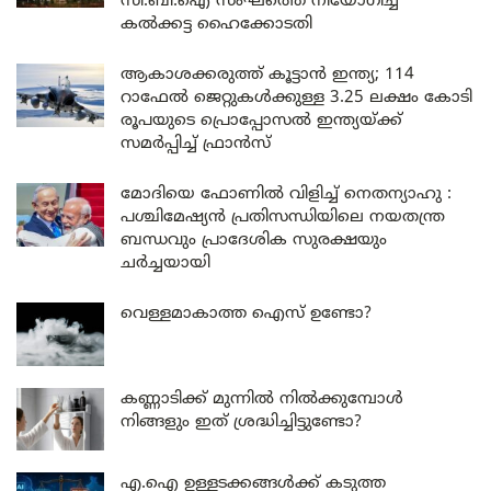
സി.ബി.ഐ സംഘത്തെ നിയോഗിച്ച്
കൽക്കട്ട ഹൈക്കോടതി
ആകാശക്കരുത്ത് കൂട്ടാൻ ഇന്ത്യ; 114
റാഫേൽ ജെറ്റുകൾക്കുള്ള 3.25 ലക്ഷം കോടി
രൂപയുടെ പ്രൊപ്പോസൽ ഇന്ത്യയ്ക്ക്
സമർപ്പിച്ച് ഫ്രാൻസ്
മോദിയെ ഫോണിൽ വിളിച്ച് നെതന്യാഹു :
പശ്ചിമേഷ്യൻ പ്രതിസന്ധിയിലെ നയതന്ത്ര
ബന്ധവും പ്രാദേശിക സുരക്ഷയും
ചർച്ചയായി
വെള്ളമാകാത്ത ഐസ് ഉണ്ടോ?
കണ്ണാടിക്ക് മുന്നിൽ നിൽക്കുമ്പോൾ
നിങ്ങളും ഇത് ശ്രദ്ധിച്ചിട്ടുണ്ടോ?
എ.ഐ ഉള്ളടക്കങ്ങൾക്ക് കടുത്ത