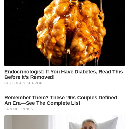
അന്വേഷണത്തിന് പ്രത്യേക സി.ബി.ഐ സംഘത്തെ
നിയോഗിച്ച് കൽക്കട്ട ഹൈക്കോടതി
കൊലചെയ്യപ്പെട്ട ജൂനിയർ ഡോക്ടറുടെ
മാതാപിതാക്കൾക്ക് കേസ്
ഒതുക്കിത്തീർക്കുന്നതിനായി പോലീസ് ഉദ്യോഗസ്ഥർ
പണം വാഗ്ദാനം ചെയ്തതായി അന്വേഷണത്തിൽ
വ്യക്തമായിട്ടുണ്ട് എന്ന് സുവേന്ദു അധികാരി
അറിയിച്ചു. കൂടാതെ, രേഖാമൂലമുള്ള യാതൊരു
ഉത്തരവുമില്ലാതെ, കേസ് വഴിതിരിച്ചുവിടാൻ ലക്ഷ്യമിട്ട്
ഈ ഉദ്യോഗസ്ഥർ മാധ്യമങ്ങളെ കണ്ട് തെറ്റായ
വിവരങ്ങൾ പ്രചരിപ്പിച്ചു. സംഭവസ്ഥലത്ത് കൃത്യമായ
സുരക്ഷ ഒരുക്കുന്നതിൽ പരാജയപ്പെടുകയും കേസ്
അന്വേഷണം അട്ടിമറിക്കാൻ തെളിവ് നശിപ്പിക്കുകയും
ചെയ്തു. നിലവിൽ സിബിഐ അന്വേഷിക്കുന്ന
കേസിന്റെ മെറിറ്റിലേക്ക് കടക്കുന്നില്ല എങ്കിലും കേസ്
തുടക്കത്തിൽ അന്വേഷിച്ച സംസ്ഥാന പോലീസിന്റെ