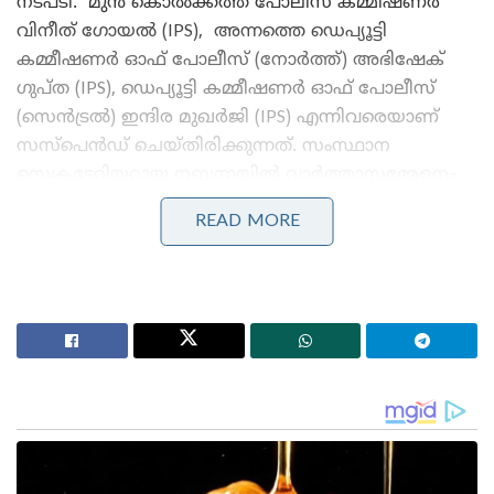
നടപടി. ​ മുൻ കൊൽക്കത്ത പോലീസ് കമ്മീഷണർ
വിനീത് ഗോയൽ (IPS), ​ അന്നത്തെ ഡെപ്യൂട്ടി
കമ്മീഷണർ ഓഫ് പോലീസ് (നോർത്ത്) അഭിഷേക്
ഗുപ്ത (IPS), ഡെപ്യൂട്ടി കമ്മീഷണർ ഓഫ് പോലീസ്
(സെൻട്രൽ) ഇന്ദിര മുഖർജി (IPS) എന്നിവരെയാണ്
സസ്പെൻഡ് ചെയ്തിരിക്കുന്നത്. സംസ്ഥാന
സെക്രട്ടേറിയറ്റായ നബന്നയിൽ വാർത്താസമ്മേളനം
നടത്തിയ മുഖ്യമന്ത്രി കേസ് അന്വേഷണത്തിൽ
READ MORE
പോലീസ് മനഃപൂർവ്വം വരുത്തിയ വീഴ്ചകൾ അക്കമിട്ട്
നിരത്തിക്കൊണ്ടാണ് സസ്പെൻഷൻ ഉത്തരവ്
പ്രഖ്യാപിച്ചത്.
Stories you may like
മുതിർന്ന പോലീസ് ഉദ്യോഗസ്ഥനെ മർദ്ദിച്ചു, ഇൽതിജ
മുഫ്തിക്കെതിരെ കേസ്: വനിതാ പോലീസ് കയ്യേറ്റം
ചെയ്തതെന്ന് പി.ഡി.പി.
ആർ.ജി കർ കേസ്: തെളിവ് നശിപ്പിക്കലിൽ സമഗ്ര