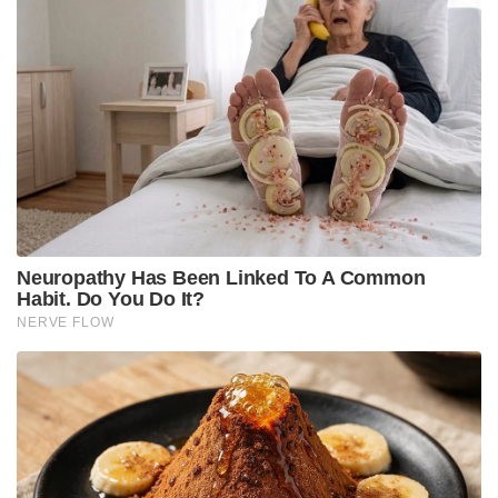
ഭാഗത്തുനിന്നുണ്ടായ ക്രിമിനൽ അനാസ്ഥ
വെച്ചുപൊറുപ്പിക്കില്ല എന്നും സുവേന്ദു അധികാരി
വ്യക്തമാക്കി.
Tags:
west bengal
BJP government
Suvendu Adhikari
RG Kar rape case
3 IPS officers suspended