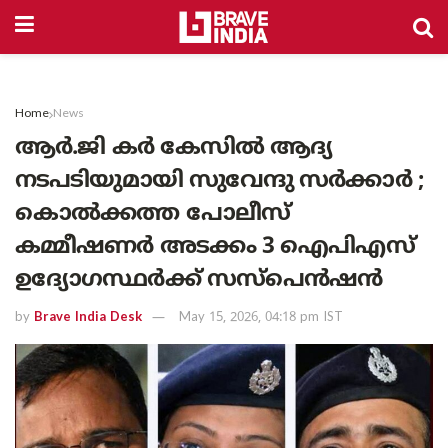
Home
News
ആർ.ജി കർ കേസിൽ ആദ്യ
നടപടിയുമായി സുവേന്ദു സർക്കാർ ;
കൊൽക്കത്ത പോലീസ്
കമ്മീഷണർ അടക്കം 3 ഐപിഎസ്
ഉദ്യോഗസ്ഥർക്ക് സസ്പെൻഷൻ
by
Brave India Desk
May 15, 2026, 04:18 pm IST