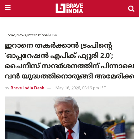
Home
News
International
USA
ഇറാനെ തകർക്കാൻ ട്രംപിന്റെ
‘ഓപ്പറേഷൻ എപിക് ഫ്യൂരി 2.0’;
ചൈനീസ് സന്ദർശനത്തിന് പിന്നാലെ
വൻ യുദ്ധത്തിനൊരുങ്ങി അമേരിക്ക
by
Brave India Desk
May 16, 2026, 03:16 pm IST