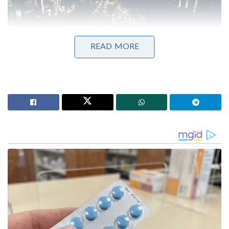
READ MORE
അതേസമയം, നവംബറിൽ നടക്കാനിരിക്കുന്ന
ഇടക്കാല തെരഞ്ഞെടുപ്പ് മുന്നിൽനിൽക്കെ ട്രംപിന് ഈ
യുദ്ധം വലിയ രാഷ്ട്രീയ വെല്ലുവിളിയാണ്
ഉയർത്തുന്നത്. അമേരിക്കൻ ജനതയ്ക്കിടയിൽ ഈ
യുദ്ധത്തിന് വലിയ പിന്തുണയില്ലെന്ന് മാത്രമല്ല, യുദ്ധം
മൂലം രാജ്യത്തുണ്ടാകുന്ന സാമ്പത്തിക പ്രതിസന്ധി
സാധാരണക്കാരെ കടുത്ത രീതിയിൽ
ബാധിക്കുന്നുമുണ്ട്. ഇറാനെ അനുനയിപ്പിച്ച് ഹോർമുസ്