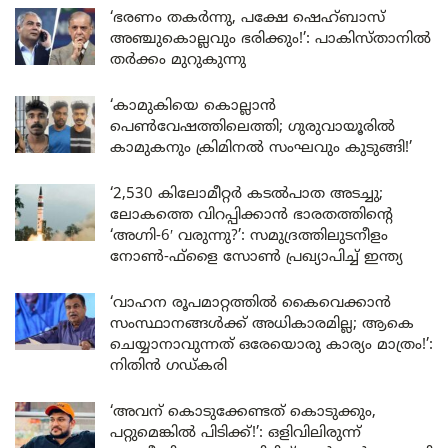
‘ഭരണം തകർന്നു, പക്ഷേ ഷെഹ്ബാസ്
അഞ്ചുകൊല്ലവും ഭരിക്കും!’: പാകിസ്താനിൽ
തർക്കം മുറുകുന്നു
‘കാമുകിയെ കൊല്ലാൻ
പെൺവേഷത്തിലെത്തി; ഗുരുവായൂരിൽ
കാമുകനും ക്രിമിനൽ സംഘവും കുടുങ്ങി!’
‘2,530 കിലോമീറ്റർ കടൽപാത അടച്ചു;
ലോകത്തെ വിറപ്പിക്കാൻ ഭാരതത്തിന്റെ
‘അഗ്നി-6′ വരുന്നു?’: സമുദ്രത്തിലുടനീളം
നോൺ-ഫ്ളൈ സോൺ പ്രഖ്യാപിച്ച് ഇന്ത്യ
‘വാഹന രൂപമാറ്റത്തിൽ കൈവെക്കാൻ
സംസ്ഥാനങ്ങൾക്ക് അധികാരമില്ല; ആകെ
ചെയ്യാനാവുന്നത് ഒരേയൊരു കാര്യം മാത്രം!’:
നിതിൻ ഗഡ്കരി
‘അവന് കൊടുക്കേണ്ടത് കൊടുക്കും,
പറ്റുമെങ്കിൽ പിടിക്ക്!’: ഒളിവിലിരുന്ന്