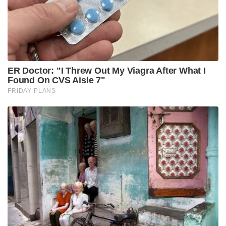
കടലിടുക്ക് തുറപ്പിക്കാനും യുദ്ധത്തിൽ വിജയം
പ്രഖ്യാപിക്കാനും സഖ്യകക്ഷികൾ ട്രംപിന് മേൽ കടുത്ത
സമ്മർദ്ദം ചെലുത്തുന്നുണ്ട്. എന്നാൽ ആവശ്യമെങ്കിൽ
യുദ്ധം കടുപ്പിക്കാൻ തന്നെയാണ് പെന്റഗണിന്റെ
തീരുമാനം എന്ന് യുഎസ് പ്രതിരോധ സെക്രട്ടറി പീറ്റ്
ഹെഗ്‌സെത് വ്യക്തമാക്കി കഴിഞ്ഞു. വരും
ദിവസങ്ങളിൽ ഇറാന്റെ സൈനിക, ആണവ
കേന്ദ്രങ്ങൾ ലക്ഷ്യമിട്ട് വൻ വ്യോമാക്രമണം നടത്തുക,
ഇറാന്റെ പ്രധാന എണ്ണ കയറ്റുമതി കേന്ദ്രമായ ഖാർഗ്
ദ്വീപ് (Kharg Island) യുഎസ് സൈന്യത്തിന്റെ
നിയന്ത്രണത്തിലാക്കുക, ഭൂഗർഭ ആണവ
നിലയങ്ങളിലേക്ക് പ്രത്യേക കമാൻഡോകളെ
അയക്കുക തുടങ്ങിയ മൂന്ന് തരം ആക്രമണ
സാധ്യതകളാണ് അമേരിക്ക പരിഗണിക്കുന്നത്.
എന്നാൽ ഇത് വലിയ രീതിയിലുള്ള ജീവഹാനിക്കും
യുദ്ധ വ്യാപനത്തിനും കാരണമായേക്കാം.