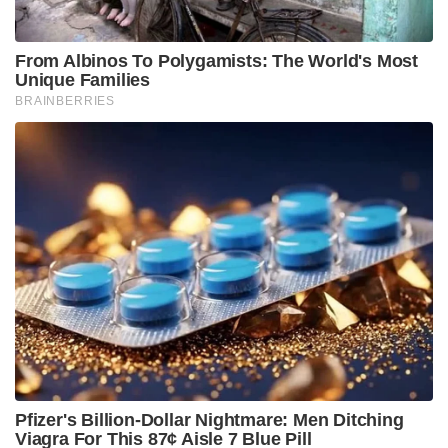
Stories you may like
ബംഗ്ലാദേശ് മറ്റൊരു പാകിസ്താനായി മാറുന്നു, ഇന്ത്യ
ജാഗ്രത പാലിക്കണം’; ഷെയ്ഖ് ഹസീനയുടെ മകൻ
അമേരിക്കൻ ഉപരോധത്തിന് ചൈനയുടെ തിരിച്ചടി: 6
യു.എസ് കമ്പനികൾക്ക് വിലക്ക്, ഡ്രോൺ
കയറ്റുമതിയിൽ നിയന്ത്രണം
അമേരിക്കയുടെ ഈ വൻ യുദ്ധനീക്കത്തോട് കടുത്ത
ഭാഷയിലാണ് ഇറാൻ പ്രതികരിച്ചിരിക്കുന്നത്.
അമേരിക്കയുടെ ഏത് തരത്തിലുള്ള
അധിനിവേശത്തെയും നേരിടാൻ തങ്ങളുടെ സായുധ
സേന പൂർണ്ണ സജ്ജമാണെന്ന് ഇറാന്റെ പാർലമെന്റ്
സ്പീക്കറും മുഖ്യ ചർച്ചക്കാരനുമായ മുഹമ്മദ് ബാഗർ
ഗാലിബാഫ് വ്യക്തമാക്കി. അമേരിക്കൻ
തീരുമാനങ്ങൾ അവർക്ക് തന്നെ വൻ
തിരിച്ചടിയാകുമെന്നും തങ്ങളുടെ നീക്കങ്ങൾ വൈറ്റ്
ഹൗസിനെ അത്ഭുതപ്പെടുത്തുമെന്നും അദ്ദേഹം