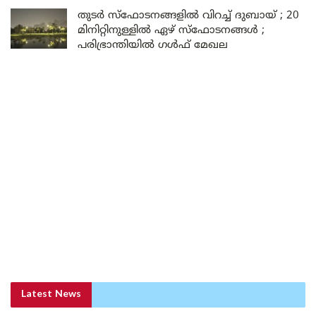
തുടർ സ്ഫോടനങ്ങളിൽ വിറച്ച് ദുബായ് ; 20
മിനിറ്റിനുള്ളിൽ ഏഴ് സ്ഫോടനങ്ങൾ ;
പരിഭ്രാന്തിയിൽ ഗൾഫ് മേഖല
Latest News