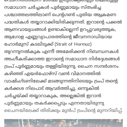
വെടിനിർത്തലിന് ശേഷം ഇരുരാജ്യങ്ങളും തമ്മിലുള്ള
സമാധാന ചർച്ചകൾ പൂർണ്ണമായും സ്തംഭിച്ച
പശ്ചാത്തലത്തിലാണ് പെന്റഗൺ പുതിയ ആക്രമണ
പദ്ധതികൾ തയ്യാറാക്കിയിരിക്കുന്നത്. ഇറാന്റെ പക്കൽ
ആണവായുധങ്ങൾ ഉണ്ടാകില്ലെന്ന് ഉറപ്പുവരുത്തുക,
ആഗോള എണ്ണവ്യാപാരത്തിന്റെ ജീവനനാഡിയായ
ഹോർമുസ് കടലിടുക്ക് (Strait of Hormuz)
തുറന്നുനൽകുക എന്നീ അമേരിക്കൻ നിബന്ധനകൾ
അംഗീകരിക്കാത്ത ഇറാന്റെ സമാധാന നിർദ്ദേശങ്ങൾ
ട്രംപ് പൂർണ്ണമായും തള്ളിയിരുന്നു. ചൈന സന്ദർശനം
കഴിഞ്ഞ് എയർഫോഴ്സ് വൺ വിമാനത്തിൽ
വാഷിംഗ്ടണിലേക്ക് മടങ്ങുന്നതിനിടെയും ട്രംപ് തന്റെ
കർക്കശ നിലപാട് ആവർത്തിച്ചു. ഒന്നുകിൽ
ചർച്ചയ്ക്ക് തയ്യാറാകുക, അല്ലെങ്കിൽ ഇറാൻ
പൂർണ്ണമായും തകർക്കപ്പെടും എന്നതായിരുന്നു
ചൈനയിലേക്ക് തിരിക്കും മുൻപ് ട്രംപിന്റെ മുന്നറിയിപ്പ്.