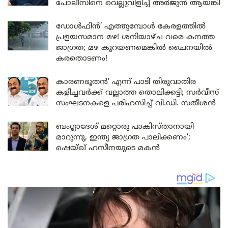
പോലീസിനെ വെല്ലുവിളിച്ച് അർജുൻ ആയങ്കി
ഡോൾഫിൻ’ എത്തുമ്പോൾ കേരളത്തിൽ
പ്രളയസമാന മഴ! ശനിയാഴ്ച വരെ കനത്ത
ജാഗ്രത; മഴ കുറയണമെങ്കിൽ ചൈനയിൽ
കരതൊടണം!
കാരണഭൂതൻ’ എന്ന് പാടി തിരുവാതിര
കളിച്ചവർക്ക് വല്ലാത്ത തൊലിക്കട്ടി; സർവീസ്
സംഘടനകളെ പരിഹസിച്ച് വി.ഡി. സതീശൻ
ബംഗ്ലാദേശ് മറ്റൊരു പാകിസ്താനായി
മാറുന്നു, ഇന്ത്യ ജാഗ്രത പാലിക്കണം’;
ഷെയ്ഖ് ഹസീനയുടെ മകൻ