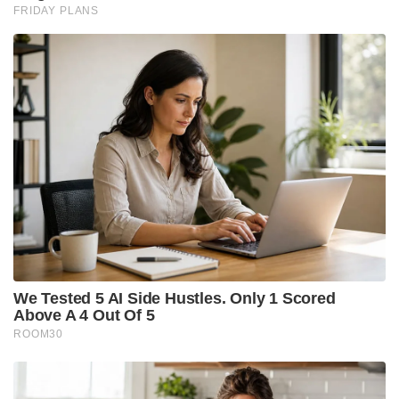
മുന്നറിയിപ്പ് നൽകി. നിലവിലെ രഹസ്യാന്വേഷണ
റിപ്പോർട്ടുകൾ പ്രകാരം, ഹോർമുസ് കടലിടുക്കിന്
സമീപമുള്ള 33 മിസൈൽ വിക്ഷേപണ കേന്ദ്രങ്ങളിൽ
30 എണ്ണത്തിന്റെയും നിയന്ത്രണം ഇറാൻ
തിരിച്ചുപിടിച്ചിട്ടുണ്ട്. ഇത് അന്താരാഷ്ട്ര കപ്പൽ
ഗതാഗതത്തിനും യുഎസ് നാവികസേനയ്ക്കും വലിയ
ഭീഷണിയാണ് ഉയർത്തുന്നത്. യുദ്ധം വീണ്ടും
തുടങ്ങിയാൽ അത് ആഗോള എണ്ണവില
കുതിച്ചുയരുന്നതിനും കടുത്ത സാമ്പത്തിക
പ്രതിസന്ധിക്കും കാരണമാകുമെന്ന ആശങ്ക
സോഷ്യൽ മീഡിയയിൽ ഇതിനകം തന്നെ വൻ
ചർച്ചയായി മാറിയിരിക്കുകയാണ്.
Tags:
usa
CHINA VISIT