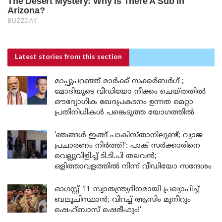
Latest stories
from this section
മാപ്പുപറഞ്ഞ് മാർക്ക് സക്കർബർഗ് ;
മോദിയുടെ വീഡിയോ നീക്കം ചെയ്തതിൽ
ഔദ്യോഗിക ഖേദപ്രകടനം ഉന്നത മെറ്റാ
പ്രതിനിധികൾ പങ്കെടുത്ത യോഗത്തിൽ
‘ഞങ്ങൾ ഇങ്ങ് പാകിസ്താനിലുണ്ട്; വ്യാജ
പ്രചാരണം നിർത്ത്!’: പാക് സർക്കാരിനെ
വെല്ലുവിളിച്ച് ടി.ടി.പി തലവൻ;
ഒളിത്താവളത്തിൽ നിന്ന് വീഡിയോ സന്ദേശം
ഓഗസ്റ്റ് 11 സ്വാതന്ത്ര്യദിനമായി പ്രഖ്യാപിച്ച്
ബലൂചിസ്ഥാൻ; വിറച്ച് ആസിം മുനീറും
ഷെഹ്ബാസ് ഷെരീഫും!’