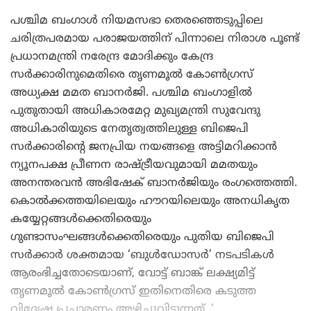
പശ്ചിമ ബംഗാൾ നിയമസഭാ തെരഞ്ഞെടുപ്പിലെ
ചരിത്രപരമായ പരാജയത്തിന് പിന്നാലെ നിരാശ പൂണ്ട്
പ്രധാനമന്ത്രി നരേന്ദ്ര മോദിക്കും കേന്ദ്ര
സർക്കാരിനുമെതിരെ തൃണമൂൽ കോൺഗ്രസ്
അധ്യക്ഷ മമത ബാനർജി. പശ്ചിമ ബംഗാളിൽ
പുതുതായി അധികാരമേറ്റ മുഖ്യമന്ത്രി സുവേന്ദു
അധികാരിയുടെ നേതൃത്വത്തിലുള്ള ബിജെപി
സർക്കാരിന്റെ ജനപ്രിയ നയങ്ങളെ അട്ടിമറിക്കാൻ
ന്യൂനപക്ഷ പ്രീണന രാഷ്ട്രീയവുമായി മമതയും
അനന്തരവൻ അഭിഷേക് ബാനർജിയും രംഗത്തെത്തി.
കൊൽക്കത്തയിലെയും ഹൗറയിലെയും അനധികൃത
കയ്യേറ്റങ്ങൾക്കെതിരെയും
ഗുണ്ടാസംഘങ്ങൾക്കെതിരെയും പുതിയ ബിജെപി
സർക്കാർ ശക്തമായ ‘ബുൾഡോസർ’ നടപടികൾ
ആരംഭിച്ചതോടെയാണ്, വോട്ട് ബാങ്ക് ലക്ഷ്യമിട്ട്
തൃണമൂൽ കോൺഗ്രസ് ഇതിനെതിരെ കടുത്ത
വിദ്വേഷ പ്രചാരണം അഴിച്ചുവിടുന്നത്. ‘