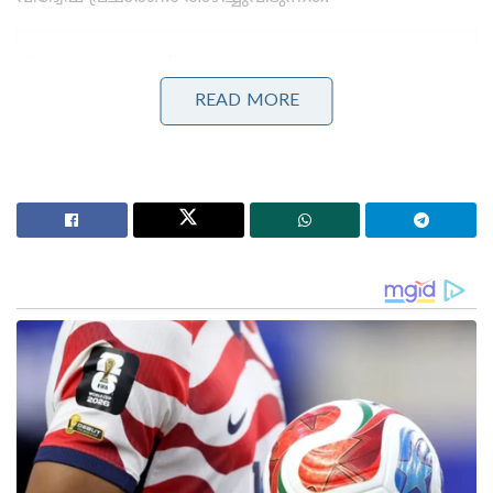
Stories you may like
READ MORE
ദേശീയ ചിഹ്നങ്ങളെ അപമാനിക്കുന്നവർക്ക് ഇന്ത്യയിൽ
ജീവിക്കാൻ അർഹതയില്ലെന്ന് യോഗി ആദിത്യനാഥ്:
ലഖ്‌നൗവിൽ തിരംഗ യാത്രയ്ക്ക് തുടക്കം
‘ഭക്ഷണം കഴിച്ചതിന് പിന്നാലെ മരണം;
പാകിസ്താനിൽ ലഷ്കർ കമാൻഡർ കൊല്ലപ്പെട്ടു!’:
അജ്ഞാത തോക്കുധാരികളുടെ പേടിസ്വപ്നത്തിൽ
ഭീകരർ
കേന്ദ്രത്തിലെ നരേന്ദ്ര മോദി സർക്കാരിന്റെ
ഭരണകാലം എണ്ണപ്പെട്ടു കഴിഞ്ഞുവെന്നും വരും
ദിവസങ്ങളിൽ ബിജെപിക്ക് കേന്ദ്രത്തിൽ ഭരണം
നഷ്ടപ്പെടുമെന്നുമാണ് തോൽവി സമ്മതിക്കാൻ
കഴിയാത്ത മമത ബാനർജി ഇപ്പോൾ പ്രവചിക്കുന്നത്.
ബംഗാളിൽ വർഷങ്ങളായി തുടർന്നിരുന്ന അഴിമതിക്കും
അനധികൃത നിർമ്മാണങ്ങൾക്കും