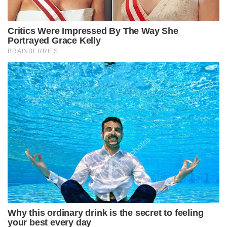
അക്രമങ്ങൾക്കും പ്രതിഷേധ പരിപാടികൾക്കുമാണ്
ടിഎംസി ആഹ്വാനം ചെയ്തിരിക്കുന്നത്. കഴിഞ്ഞ
ദിവസം പാർക്ക് സർക്കസിൽ ടിഎംസി അനുകൂലികൾ
നടത്തിയ അക്രമാസക്തമായ പ്രതിഷേധത്തിനിടയിൽ
കല്ലേറുണ്ടാകുകയും പത്തിലധികം പോലീസുകാർക്ക്
ഗുരുതരമായി പരിക്കേൽക്കുകയും ചെയ്തിരുന്നു.
ബിജെപി സർക്കാർ ബംഗാളിനെ വികസനത്തിലേക്ക്
നയിക്കുമ്പോൾ അതിനെ തകർക്കാൻ മമത ബാനർജി
കോടതികളെപ്പോലും രാഷ്ട്രീയ
ആയുധമാക്കുകയാണ്. കൽക്കട്ട ഹൈക്കോടതിയിൽ
അഭിഭാഷകന്റെ വേഷമണിഞ്ഞ് നേരിട്ടെത്തിയ മമത
ബാനർജി, കുറ്റവാളികൾക്ക് അനുകൂലമായി
വാദിക്കുകയും ഭരണകൂടത്തിന്റെ വികസന നയങ്ങളെ
‘ഭയത്തിന്റെ ഭരണം’ എന്ന് വിളിച്ച്
അധിക്ഷേപിക്കുകയും ചെയ്തു.
സന്ദേഷ്ഖാലിയിലെ ഇരയായ രേഖാ പത്ര
ഉൾപ്പെടെയുള്ള ബിജെപി സ്ഥാനാർത്ഥികൾ വൻ