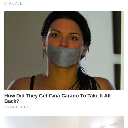
ഭൂരിപക്ഷത്തോടെ വിജയിച്ച് കയറുകയും മമതയുടെ
സ്വന്തം കോട്ടയായ ഭവാനിപൂരിൽ സുവേന്ദു
അധികാരിയോട് മമത പരാജയപ്പെടുകയും
ചെയ്തതോടെ ടിഎംസിയുടെ അടിത്തറ
ഇളകിയിരിക്കുകയാണ്. വികസന വിരുദ്ധരും
രാജ്യദ്രോഹ ശക്തികളെ പിന്തുണയ്ക്കുന്നവരുമായ
തൃണമൂലിനെ ബംഗാളിലെ ജനങ്ങൾ പൂർണ്ണമായി
തള്ളിക്കളഞ്ഞതിന്റെ അമർഷമാണ് കേന്ദ്ര
സർക്കാരിന്റെ ദിവസങ്ങൾ എണ്ണപ്പെട്ടുവെന്ന
മമതയുടെ നിരാശ കലർന്ന പ്രസ്താവനകളിലൂടെ
പുറത്തുവരുന്നത്.
Tags:
mamata
mamata banerjee