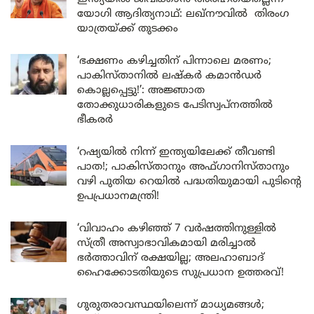
യോഗി ആദിത്യനാഥ്: ലഖ്‌നൗവിൽ തിരംഗ
യാത്രയ്ക്ക് തുടക്കം
‘ഭക്ഷണം കഴിച്ചതിന് പിന്നാലെ മരണം;
പാകിസ്താനിൽ ലഷ്കർ കമാൻഡർ
കൊല്ലപ്പെട്ടു!’: അജ്ഞാത
തോക്കുധാരികളുടെ പേടിസ്വപ്നത്തിൽ
ഭീകരർ
‘റഷ്യയിൽ നിന്ന് ഇന്ത്യയിലേക്ക് തീവണ്ടി
പാത!; പാകിസ്താനും അഫ്ഗാനിസ്താനും
വഴി പുതിയ റെയിൽ പദ്ധതിയുമായി പുടിന്റെ
ഉപപ്രധാനമന്ത്രി!
‘വിവാഹം കഴിഞ്ഞ് 7 വർഷത്തിനുള്ളിൽ
സ്ത്രീ അസ്വാഭാവികമായി മരിച്ചാൽ
ഭർത്താവിന് രക്ഷയില്ല; അലഹാബാദ്
ഹൈക്കോടതിയുടെ സുപ്രധാന ഉത്തരവ്!
ഗുരുതരാവസ്ഥയിലെന്ന് മാധ്യമങ്ങൾ;