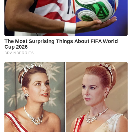
ഗുണ്ടാരാജിനുമെതിരെ ശക്തമായ നടപടികളാണ്
പുതിയ ബിജെപി സർക്കാർ സ്വീകരിക്കുന്നത്. ഇതിന്റെ
ഭാഗമായി തിൽജാല, പാർക്ക് സർക്കസ് തുടങ്ങിയ
മേഖലകളിലെ അനധികൃത കെട്ടിടങ്ങൾക്കും ഹൗറ
സ്റ്റേഷന് ചുറ്റുമുള്ള അനധികൃത
കയ്യേറ്റങ്ങൾക്കുമെതിരെ ബുൾഡോസർ ഉപയോഗിച്ച്
കർശനമായ നടപടികൾ ഭരണകൂടം സ്വീകരിച്ചിരുന്നു.
എന്നാൽ, നിയമവിരുദ്ധമായി നിർമ്മിച്ച കെട്ടിടങ്ങൾ
പൊളിച്ചുനീക്കുന്നതിനെ പോലും ‘ന്യൂനപക്ഷങ്ങൾക്കും
വഴിയോര കച്ചവടക്കാർക്കും എതിരെയുള്ള
ആക്രമണം’ എന്ന് ചിത്രീകരിച്ച് സംസ്ഥാനത്ത് വർഗീയ
ധ്രുവീകരണമുണ്ടാക്കാനാണ് തൃണമൂലും മമതയും
ശ്രമിക്കുന്നത്.
ബംഗാളിൽ ബുൾഡോസർ സംസ്കാരം
അനുവദിക്കില്ലെന്ന് പ്രഖ്യാപിച്ചുകൊണ്ട്
സംസ്ഥാനവ്യാപകമായി വലിയ രീതിയിലുള്ള