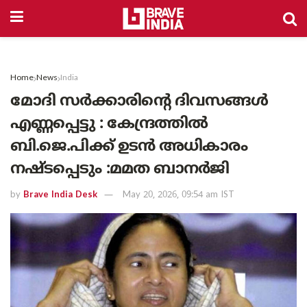
Home
News
India
മോദി സർക്കാരിന്റെ ദിവസങ്ങൾ
എണ്ണപ്പെട്ടു : കേന്ദ്രത്തിൽ
ബി.ജെ.പിക്ക് ഉടൻ അധികാരം
നഷ്ടപ്പെടും :മമത ബാനർജി
by
Brave India Desk
May 20, 2026, 09:54 am IST