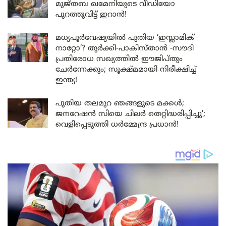
മുജ്തബ ഖമേനിയുടെ വീഡിയോ
പുറത്തുവിട്ട് ഇറാൻ!
മധ്യപൂർവേഷ്യയിൽ പുതിയ ‘ഇസ്ലാമിക്
നാറ്റോ’? തുർക്കി-പാകിസ്താൻ -സൗദി
പ്രതിരോധ സഖ്യത്തിൽ ഈജിപ്തും
ചേർന്നേക്കും; സൂക്ഷ്മമായി നിരീക്ഷിച്ച്
ഇന്ത്യ!
പുതിയ തലമുറ ഞങ്ങളുടെ മക്കൾ;
ജനറേഷൻ സിയെ ചിലർ തെറ്റിദ്ധരിപ്പിച്ചു’;
വെളിപ്പെടുത്തി ധർമ്മേന്ദ്ര പ്രധാൻ!