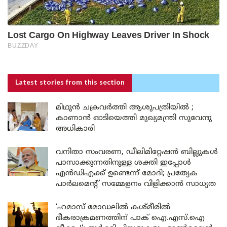
Latest stories
from this section
മിഥുൻ ചക്രവർത്തി ആശുപത്രിയിൽ ;
കാണാൻ ഓടിയെത്തി മുഖ്യമന്ത്രി സുവേന്ദു
അധികാരി
വനിതാ സംവരണ, ഡീലിമിറ്റേഷൻ ബില്ലുകൾ
പാസാക്കുന്നതിനുള്ള ശക്തി ഇപ്പോൾ
എൻഡിഎക്ക് ഉണ്ടെന്ന് മോദി; പ്രത്യേക
പാർലമെന്റ് സമ്മേളനം വിളിക്കാൻ സാധ്യത
‘ഹമാസ് മോഡലിൽ കശ്മീരിൽ
ഭീകരാക്രമണത്തിന് പാക് ഐ.എസ്.ഐ