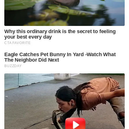
ഓർമ്മിപ്പിച്ചു. ‘വികസിത് ഭാരത് 2047’ എന്നത്
വെറുമൊരു മുദ്രാവാക്യമല്ലെന്നും അത്
സർക്കാരിന്റെപ്രതിജ്ഞാബദ്ധതയാണെന്നും അദ്ദേഹം
വ്യക്തമാക്കി. പ്രകടനത്തിൽ പിന്നിലായ
മന്ത്രാലയങ്ങളോട്അടിയന്തരമായി തിരുത്തൽ
നടപടികൾ സ്വീകരിക്കാൻ പ്രധാനമന്ത്രി
ആവശ്യപ്പെട്ടിട്ടുണ്ട്.
കഴിഞ്ഞ 12 വർഷത്തെ സർക്കാരിന്റെ നേട്ടങ്ങൾ
ജനങ്ങളിലേക്ക് സജീവമായി
എത്തിക്കാനുംമന്ത്രിമാർക്ക് നിർദ്ദേശമുണ്ട്.
പശ്ചിമേഷ്യൻ പ്രതിസന്ധിയും ഹോർമുസ്
കടലിടുക്കിലെ എണ്ണക്കടത്ത്തടസ്സങ്ങളും കാരണം
രാജ്യത്തുണ്ടാകാൻ സാധ്യതയുള്ള ഇന്ധന വിലക്കയറ്റ
ഭീഷണികളെ നേരിടാൻകൃത്യമായ മുൻകരുതലുകൾ
എടുക്കാനും യോഗത്തിൽ തീരുമാനമായി.