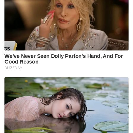
എന്നിവരടക്കം മുഴുവൻ മന്ത്രിമാരും യോഗത്തിൽ
പങ്കെടുത്തു.
നിലവിൽ മൂന്നാം ഊഴത്തിൽ രണ്ട് വർഷം
തികയ്ക്കാൻ പോകുന്ന സർക്കാരിന്റെ
പ്രവർത്തനവിലയിരുത്തൽ കൂടിയായിരുന്നു ഈ
യോഗം. കാബിനറ്റ് സെക്രട്ടറിയും നീതി ആയോഗും
വിവിധമന്ത്രാലയങ്ങളുടെ പ്രവർത്തന റിപ്പോർട്ടുകൾ
യോഗത്തിൽ അവതരിപ്പിച്ചു.
ഭരണപരമായ കാര്യങ്ങളിൽ വേഗത കൂട്ടണമെന്നും
ഫയലുകൾ വച്ചുതാമസിപ്പിക്കരുതെന്നുംപ്രധാനമന്ത്രി
കർശന നിർദ്ദേശം നൽകിയിട്ടുണ്ട്. ഏറ്റവും കുറഞ്ഞ
സമയത്തിനുള്ളിൽ പരമാവധികാര്യങ്ങൾ
നടപ്പിലാക്കാൻ ശ്രദ്ധിക്കണം. ഭരണത്തിൽ കൂടുതൽ
ലളിതവൽക്കരണംകൊണ്ടുവരണമെന്നും
പരിഷ്കരണങ്ങളിൽ വിട്ടുവീഴ്ച പാടില്ലെന്നും അദ്ദേഹം