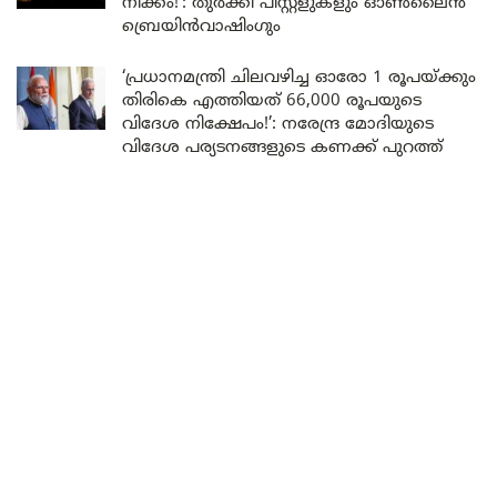
നീക്കം!’: തുർക്കി പിസ്റ്റളുകളും ഓൺലൈൻ
ബ്രെയിൻവാഷിംഗും
‘പ്രധാനമന്ത്രി ചിലവഴിച്ച ഓരോ 1 രൂപയ്ക്കും
തിരികെ എത്തിയത് 66,000 രൂപയുടെ
വിദേശ നിക്ഷേപം!’: നരേന്ദ്ര മോദിയുടെ
വിദേശ പര്യടനങ്ങളുടെ കണക്ക് പുറത്ത്