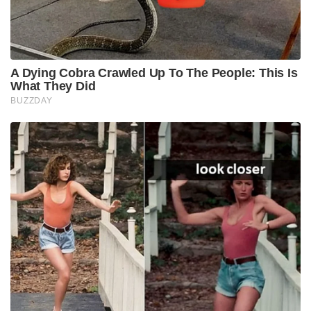
Tags:
meeting
ministers
pm modi