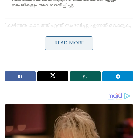
വിജയ്ക്കെതിരായ കുടുംബ കോടതിയിലെ എല്ലാ
നടപടികളും അവസാനിപ്പിച്ചു
“കഴിഞ്ഞ കാലത്ത് എന്ത് സംഭവിച്ചു എന്നത് മറക്കുക,
പൂർണ്ണമായും ഭാവിയിലേക്ക് മാത്രം
ശ്രദ്ധകേന്ദ്രീകരിക്കുക” എന്നായിരുന്നു അടച്ചിട്ട
READ MORE
മുറിയിൽ നടന്ന യോഗത്തിൽ പ്രധാനമന്ത്രി
മന്ത്രിമാർക്ക്നൽകിയ ശക്തമായ സന്ദേശം എന്നാണ്
വിവരം.
യുഎഇ, നെതർലൻഡ്‌സ്, സ്വീഡൻ, നോർവേ, ഇറ്റലി
എന്നീ അഞ്ച് രാജ്യങ്ങളിലെ ഔദ്യോഗികസന്ദർശനം
പൂർത്തിയാക്കി പ്രധാനമന്ത്രി തിരിച്ചെത്തിയതിന്
തൊട്ടുപിന്നാലെയാണ് വൈകുന്നേരം 5 മണിക്ക്
നിർണ്ണായക യോഗം വിളിച്ചുചേർത്തത്. കാബിനറ്റ്
മന്ത്രിമാർ, സ്വതന്ത്ര ചുമതലയുള്ളസഹമന്ത്രിമാർ