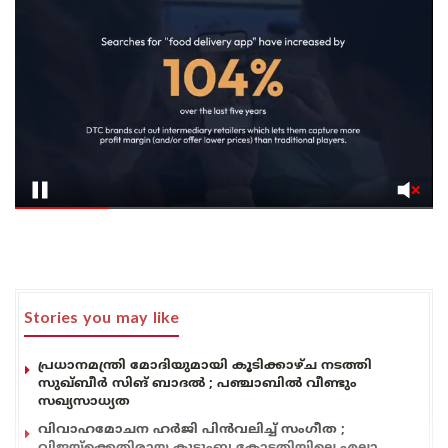
Stories you may like
പ്രധാനമന്ത്രി മോദിയുമായി കൂടിക്കാഴ്ച നടത്തി
സുഖ്ബീർ സിങ് ബാദൽ ; പഞ്ചാബിൽ വീണ്ടും
സഖ്യസാധ്യത
വിവാഹമോചന ഹർജി പിൻവലിച്ച് സംഗീത ;