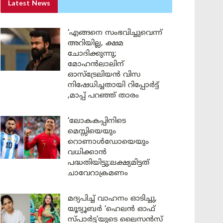
Latest News
‘എങ്ങനെ സംഭവിച്ചുവെന്ന്
അറിയില്ല, ക്ഷമ
ചോദിക്കുന്നു;
മോഹൻലാലിന്
ഓസ്ട്രേലിയൻ വിസ
നിഷേധിച്ചതായി റിപ്പോർട്ട്
,മാപ്പ് പറഞ്ഞ് താരം
‘ലോകകപ്പിനിടെ
മെസ്സിയെയും
റൊണാൾഡോയെയും
വധിക്കാൻ
പദ്ധതിയിട്ടു;ലക്ഷ്യമിട്ടത്
ചാവേറാക്രമണം
മദ്യപിച്ച് വാഹനം ഓടിച്ചു,
യൂട്യൂബർ ‘ഹെലൻ ഓഫ്
സ്പാർട്ട’യുടെ ലൈസൻസ്