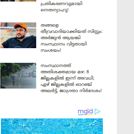
പ്രതികരണവുമായി
നെതന്യാഹു!
തങ്ങളെ
തീവ്രവാദിയാക്കിയത് സിസ്റ്റം:
അർജുൻ ആയങ്കി
സംസ്ഥാനം വിട്ടതായി
സംശയം!
സംസ്ഥാനത്ത്
അതിശക്തമായ മഴ: 8
ജില്ലകളിൽ ഇന്ന് അവധി;
ഏഴ് ജില്ലകളിൽ ഓറഞ്ച്
അലർട്ട്, ജാഗ്രതാ നിർദേശം!