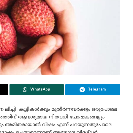
WhatsApp
Telegram
ിച്ചി കുട്ടികൾക്കും മുതിർന്നവർക്കും ഒരുപോലെ
പം ശരീരത്തിന് ആവശ്യമായ നിരവധി പോഷകങ്ങളും
ൃതും അമിതമായാൽ വിഷം എന്ന് പറയുന്നതുപോലെ
് ദോഷം ചെയ്യുമെന്നാണ് ആരോഗ്യ വിദഗ്ദ്ധർ