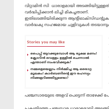
വിറ്റാമിൻ സി ധാരാളമായി അടങ്ങിയിട്ടുള
വർദ്ധിപ്പിക്കാൻ ലിച്ചി മികച്ചതാണ്.
ഇതിലടങ്ങിയിരിക്കുന്ന ആന്റിഓക്‌സിഡന്റ
വാർദ്ധക്യ സഹജമായ ചുളിവുകൾ തടയാനും 
Stories you may like
പൈപ്പ് തുറക്കുമ്പോൾ ആ രൂക്ഷ മണം!
ക്ലോറിൻ വെള്ളം ഉള്ളിൽ ചെന്നാൽ
എന്താണ് സംഭവിക്കുക?
നമ്മളെയെല്ലാം നിർമ്മിച്ച ആ ഒരൊറ്റ
മൂലകം! കാർബണിന്റെ ഈ രഹസ്യം
നിങ്ങളറിഞ്ഞിട്ടുണ്ടോ?
പഞ്ചസാരയുടെ അളവ് പെട്ടെന്ന് താഴേക്ക
പ്രകൃതിദത്ത പഞ്ചസാര ധാരാളമായി അടങ്ങിയ