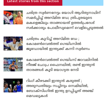
Latest stories
from this section
ചരിത്ര സ്വർണനേട്ടം യോഗി ആദിത്യനാഥിന്
സമർപ്പിച്ച് അസ്മിത ഡേ; ത്രിപുരയുടെ
മകളെങ്കിലും താങ്ങായത് ഉത്തർപ്രദേശ്
സർക്കാരും പോലീസുമെന്ന് വെളിപ്പെടുത്തൽ
ചരിത്രം കുറിച്ച് അസ്മിത ഡേ ;
കോമൺവെൽത്ത് ഗെയിംസിൽ
ജൂഡോയിൽ ഇന്ത്യക്ക് കന്നി സ്വർണം
കോമൺവെൽത്ത് ഗെയിംസ് ജാവലിനിൽ
നീരജ് ചോപ്ര ഫൈനലിൽ; രണ്ട് ഇന്ത്യൻ
താരങ്ങൾ കൂടി യോഗ്യത നേടി
റിംഗ് കീഴടക്കി ഇന്ത്യൻ കരുത്ത് ;
അരുന്ധതിയും സച്ചിനും സെമിയിൽ,
ബോക്സിംഗിൽ ഇന്ത്യ ഉറപ്പിച്ചത് അഞ്ച്
മെഡലുകൾ