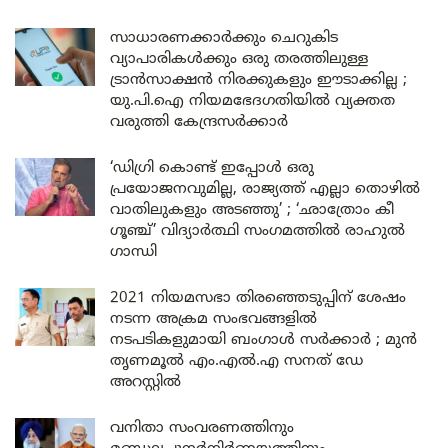
സാധാരണക്കാർക്കും ചെറുകിട
വ്യാപാരികൾക്കും ഒരു തരത്തിലുള്ള
ട്രാൻസാക്ഷൻ നിരക്കുകളും ഈടാക്കില്ല ;
യു.പി.ഐ നിയമഭേദഗതിയിൽ വ്യക്തത
വരുത്തി കേന്ദ്രസർക്കാർ
‘ഡിഗ്രി കൊണ്ട് ഇപ്പോൾ ഒരു
പ്രയോജനവുമില്ല, രാജ്യത്ത് എല്ലാ തൊഴിൽ
വാതിലുകളും അടഞ്ഞു’ ; ‘ഛാത്രോം കീ
ഗൂഞ്ച്’ വിദ്യാർത്ഥി സംഗമത്തിൽ രാഹുൽ
ഗാന്ധി
2021 നിയമസഭാ തിരഞ്ഞെടുപ്പിന് ശേഷം
നടന്ന അക്രമ സംഭവങ്ങളിൽ
നടപടികളുമായി ബംഗാൾ സർക്കാർ ; മുൻ
തൃണമൂൽ എം.എൽ.എ സനത് ഡേ
അറസ്റ്റിൽ
വനിതാ സംവരണത്തിനും