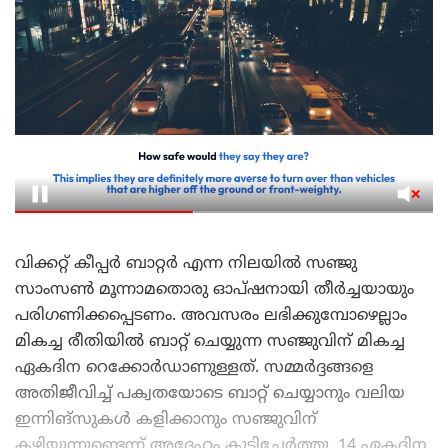
വിക്കറ്റ് കീപ്പർ ബാറ്റർ എന്ന നിലയിൽ സഞ്ജു
സാംസൺ മൂന്നാമതൊരു ഓപ്ഷനായി തീർച്ചയായും
പരിഗണിക്കപ്പെടണം. അവസരം ലഭിക്കുമ്പോഴെല്ലാം
മികച്ച രീതിയിൽ ബാറ്റ് ചെയ്യുന്ന സഞ്ജുവിന് മികച്ച
ഏകദിന റെക്കോർഡാണുള്ളത്. സമ്മർദ്ദങ്ങളെ
അതിജീവിച്ച് പക്വതയോടെ ബാറ്റ് ചെയ്യാനും വലിയ
ഇന്നിങ്സുകൾ കളിക്കാനും സഞ്ജുവിന്
കഴിയുന്നുണ്ടെന്ന് അദ്ദേഹം കൂട്ടിച്ചേർത്തു. 14 ഏകദിന