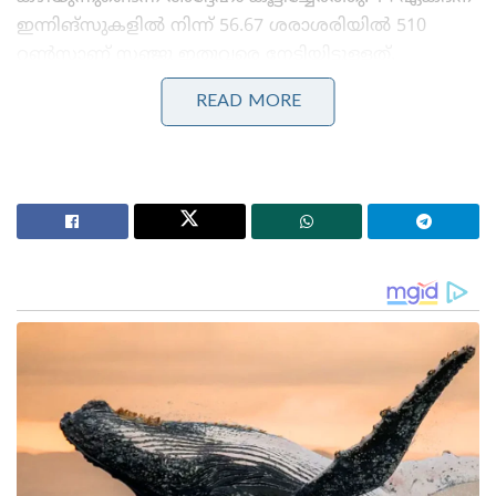
ഇന്നിങ്സുകളിൽ നിന്ന് 56.67 ശരാശരിയിൽ 510
റൺസാണ് സഞ്ജു ഇതുവരെ നേടിയിട്ടുള്ളത്.
READ MORE
Stories you may like
കോമൺവെൽത്ത് ഗെയിംസ് പതാക ഏറ്റുവാങ്ങി
ഗുജറാത്ത് മുഖ്യമന്ത്രി; 2030ൽ അഹമ്മദാബാദ്
വേദിയാകും
ഗ്ലാസ്‌ഗോയിൽ ഇന്ത്യൻ ബോക്സിങ് കരുത്ത്:
പ്രിയക്കും സാക്ഷിക്കും അരുന്ധതിക്കും സ്വർണം;
ലവ്‌ലിനയ്ക്ക് വെള്ളി
നിലവിൽ ഇന്ത്യൻ ടീമിലെ ഒന്നാം നമ്പർ ഓൾറൗണ്ടർ
ഹാർദിക് പാണ്ഡ്യ ആണെങ്കിലും, താരത്തിന്റെ
പരിക്കുകൾ കണക്കിലെടുത്ത് മികച്ച ബാക്കപ്പ്
ഓൾറൗണ്ടർമാരെ ടീമിന് ആവശ്യമാണെന്ന് പത്താൻ
ചൂണ്ടിക്കാട്ടി. ഹാർദിക്കിന് മികച്ച പകരക്കാരനായി