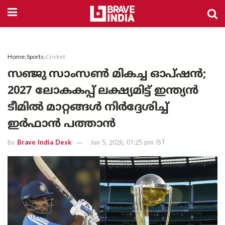
Home
Sports
Cricket
സഞ്ജു സാംസൺ മികച്ച ഓപ്ഷൻ;
2027 ലോകകപ്പ് ലക്ഷ്യമിട്ട് ഇന്ത്യൻ
ടീമിൽ മാറ്റങ്ങൾ നിർദ്ദേശിച്ച്
ഇർഫാൻ പത്താൻ
by
Brave India Desk
Jun 5, 2026, 01:25 pm IST