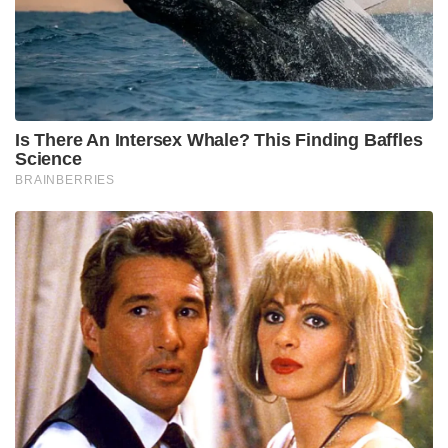
നിതീഷ് കുമാർ റെഡ്ഡിയെയാണ് ഇർഫാൻ പഠാൻ
നിർദ്ദേശിക്കുന്നത്. നിതീഷ് തന്റെ വേഗത
വർദ്ധിപ്പിക്കുകയും ബാറ്റിംഗിൽ മികവ് കാണിക്കുകയും
ചെയ്തതായും പത്താൻ അഭിപ്രായപ്പെട്ടു. കൂടാതെ
ശിവം ദുബെയെയും ഓൾറൗണ്ടർ എന്ന നിലയിൽ
പരിഗണിക്കാമെന്നും പത്താൻ കൂട്ടിച്ചേർത്തു. റിഷഭ്
പന്തിനെ ടീമിൽ നിന്ന് പൂർണ്ണമായും
തള്ളിക്കളയേണ്ടതില്ലെന്നും അദ്ദേഹത്തിന് തിരികെ
വരാൻ കഴിയുമെന്നും പത്താൻ ഓർമ്മിപ്പിച്ചു.
Tags:
bcci
sanju samson