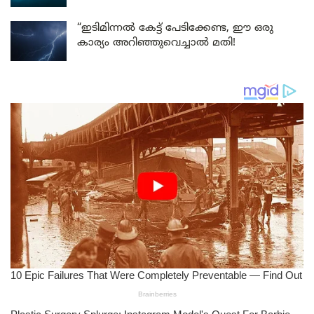
“ഇടിമിന്നൽ കേട്ട് പേടിക്കേണ്ട, ഈ ഒരു
കാര്യം അറിഞ്ഞുവെച്ചാൽ മതി!