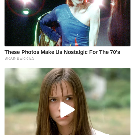
ലക്ഷ്യമെന്ന് മുഖ്യമന്ത്രി പറഞ്ഞു. ആരും
തിരിഞ്ഞുനോക്കാതിരുന്ന ജനവിഭാഗങ്ങളെ മോദി ജി
നെഞ്ചോട് ചേർത്തു. കഴിഞ്ഞ 12 വർഷത്തെ
ജനക്ഷേമ പദ്ധതികളുടെ ഫലപ്രദമായ നടത്തിപ്പ്
കാരണം രാജ്യത്തെ 25 കോടിയോളം ജനങ്ങളെ
ദാരിദ്ര്യരേഖയ്ക്ക് മുകളിലേക്ക് കൊണ്ടുവരാൻ മോദി
സർക്കാരിന് സാധിച്ചുവെന്ന് അദ്ദേഹം ചൂണ്ടിക്കാട്ടി.
ഈ ചടങ്ങിൽ വെച്ച്, ഗുജറാത്ത് മുഖ്യമന്ത്രി ഭൂപേന്ദ്ര
പട്ടേൽ, ഉപമുഖ്യമന്ത്രി ഹർഷ സംഘവി എന്നിവരും മറ്റ്
മുതിർന്ന ബിജെപി നേതാക്കളും ചേർന്ന് മുൻ
ഗുജറാത്ത് മുഖ്യമന്ത്രിയും മുതിർന്ന ബിജെപി
നേതാവുമായിരുന്ന വിജയ് രൂപാണിക്ക്
ആദരാഞ്ജലികൾ അർപ്പിച്ചു. 2025-ൽ ഉണ്ടായ എയർ
ഇന്ത്യ AI-171 വിമാനാപകടത്തിലാണ് വിജയ്
രൂപാണിക്ക് ജീവൻ നഷ്ടമായത്. അദ്ദേഹത്തിന്റെ
സ്മരണ പുതുക്കിക്കൊണ്ടാണ് നേതാക്കൾ
പരിപാടിയിൽ സംസാരിച്ചത്.