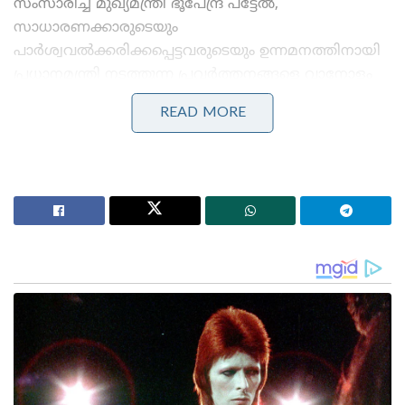
സംസാരിച്ച മുഖ്യമന്ത്രി ഭൂപേന്ദ്ര പട്ടേൽ,
സാധാരണക്കാരുടെയും
പാർശ്വവൽക്കരിക്കപ്പെട്ടവരുടെയും ഉന്നമനത്തിനായി
പ്രധാനമന്ത്രി നടത്തുന്ന പ്രവർത്തനങ്ങളെ വാനോളം
പുകഴ്ത്തി.
READ MORE
Stories you may like
കോമൺവെൽത്ത് ഗെയിംസ് പതാക ഏറ്റുവാങ്ങി
ഗുജറാത്ത് മുഖ്യമന്ത്രി; 2030ൽ അഹമ്മദാബാദ്
വേദിയാകും
ഗ്ലാസ്‌ഗോയിൽ ഇന്ത്യൻ ബോക്സിങ് കരുത്ത്:
പ്രിയക്കും സാക്ഷിക്കും അരുന്ധതിക്കും സ്വർണം;
ലവ്‌ലിനയ്ക്ക് വെള്ളി
പാവപ്പെട്ടവരെയും പാർശ്വവൽക്കരിക്കപ്പെട്ടവരെയും
വികസനത്തിന്റെ മുഖ്യധാരയിലേക്ക് കൊണ്ടുവരിക
എന്നതായിരുന്നു മോദി സർക്കാരിന്റെ പ്രധാന