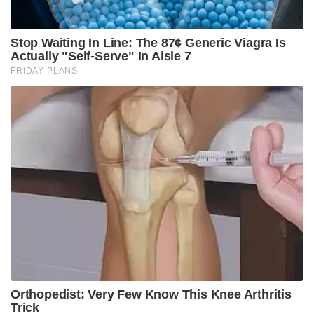
സംയുക്തമായി ഇന്ത്യൻ സമുദ്രമേഖലയിൽ
ഉയർത്തുന്ന വെല്ലുവിളികളെ നേരിടാൻ ഇന്ത്യൻ
നാവികസേന പൂർണ്ണ സജ്ജമാണെന്നാണ് പ്രതിരോധ
വൃത്തങ്ങൾ വ്യക്തമാക്കുന്നത്.
Tags:
india
PNS Hangor
pakistan
war