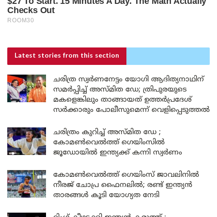
Latest stories
from this section
ചരിത്ര സ്വർണനേട്ടം യോഗി ആദിത്യനാഥിന്
സമർപ്പിച്ച് അസ്മിത ഡേ; ത്രിപുരയുടെ
മകളെങ്കിലും താങ്ങായത് ഉത്തർപ്രദേശ്
സർക്കാരും പോലീസുമെന്ന് വെളിപ്പെടുത്തൽ
ചരിത്രം കുറിച്ച് അസ്മിത ഡേ ;
കോമൺവെൽത്ത് ഗെയിംസിൽ
ജൂഡോയിൽ ഇന്ത്യക്ക് കന്നി സ്വർണം
കോമൺവെൽത്ത് ഗെയിംസ് ജാവലിനിൽ
നീരജ് ചോപ്ര ഫൈനലിൽ; രണ്ട് ഇന്ത്യൻ
താരങ്ങൾ കൂടി യോഗ്യത നേടി