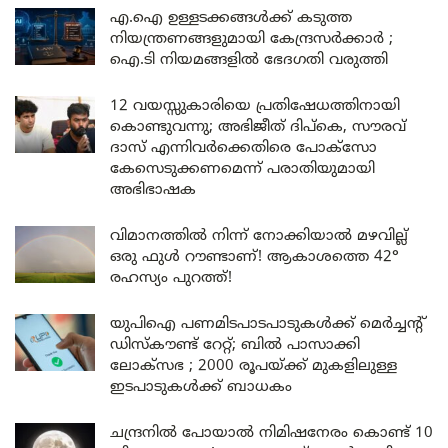
എ.ഐ ഉള്ളടക്കങ്ങൾക്ക് കടുത്ത
നിയന്ത്രണങ്ങളുമായി കേന്ദ്രസർക്കാർ ;
ഐ.ടി നിയമങ്ങളിൽ ഭേദഗതി വരുത്തി
12 വയസ്സുകാരിയെ പ്രതിഷേധത്തിനായി
കൊണ്ടുവന്നു; അഭിജീത് ദിപ്കെ, സൗരവ്
ദാസ് എന്നിവർക്കെതിരെ പോക്സോ
കേസെടുക്കണമെന്ന് പരാതിയുമായി
അഭിഭാഷക
വിമാനത്തിൽ നിന്ന് നോക്കിയാൽ മഴവില്ല്
ഒരു ഫുൾ റൗണ്ടാണ്! ആകാശത്തെ 42°
രഹസ്യം പുറത്ത്!
യുപിഐ പണമിടപാടപാടുകൾക്ക് മെർച്ചന്റ്
ഡിസ്കൗണ്ട് റേറ്റ്; ബിൽ പാസാക്കി
ലോക്സഭ ; 2000 രൂപയ്ക്ക് മുകളിലുള്ള
ഇടപാടുകൾക്ക് ബാധകം
ചന്ദ്രനിൽ പോയാൽ നിമിഷനേരം കൊണ്ട് 10