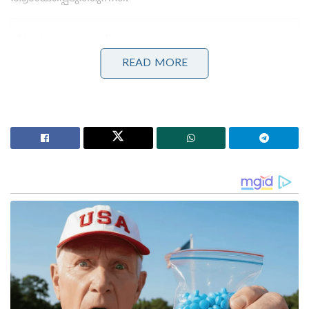
Stories you may like
READ MORE
കോമൺവെൽത്ത് ഗെയിംസ് പതാക ഏറ്റുവാങ്ങി
ഗുജറാത്ത് മുഖ്യമന്ത്രി; 2030ൽ അഹമ്മദാബാദ്
വേദിയാകും
ഗ്ലാസ്‌ഗോയിൽ ഇന്ത്യൻ ബോക്സിങ് കരുത്ത്:
പ്രിയക്കും സാക്ഷിക്കും അരുന്ധതിക്കും സ്വർണം;
ലവ്‌ലിനയ്ക്ക് വെള്ളി
1971-ലെ ബംഗ്ലദേശ് വിമോചന യുദ്ധത്തിനുശേഷം
ഇതാദ്യമായാണ് ബംഗാൾ ഉൾക്കടൽ കേന്ദ്രീകരിച്ച്
പാക്കിസ്ഥാൻ ഇത്രയും വലിയൊരു സൈനിക
നീക്കത്തിന് മുതിരുന്നത്. ചൈനീസ് നിർമ്മിതമായ ഈ
പുതിയ ഹംഗോർ ക്ലാസ് മുങ്ങിക്കപ്പലുകൾക്ക്
തുടർച്ചയായി 20 ദിവസം വരെ വെള്ളത്തിനടിയിൽ
തന്നെ ഒളിച്ചുകഴിയാനുള്ള അസാധാരണ