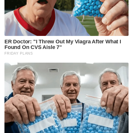
ശേഷിയുണ്ടെന്നത് ഇതിന്റെ അപകടസാധ്യത
വർദ്ധിപ്പിക്കുന്നു.
പാകിസ്ഥാൻ തങ്ങളുടെ പുതിയ അന്തർവാഹിനിക്ക്
‘ഹംഗോർ’ എന്ന് പേരിട്ടത് യാദൃച്ഛികമല്ല. 1971-ലെ
ഇന്ത്യ–പാക് യുദ്ധകാലത്ത് ‘ഐഎൻഎസ് ഖുക്രി’ എന്ന
ഇന്ത്യൻ പടക്കപ്പൽ ടോർപ്പിഡോ എറിഞ്ഞ് തകർത്തത്
‘പിഎൻഎസ് ഹംഗോർ’ എന്ന അന്നത്തെ പാക്
മുങ്ങിക്കപ്പലായിരുന്നു. ആ യുദ്ധത്തിൽ പാക്കിസ്ഥാനെ
തകർത്തുതരിപ്പണമാക്കി ഇന്ത്യ വൻ വിജയം
നേടിയെങ്കിലും, കടലിൽ വെച്ച് ഐഎൻഎസ്
ഖുക്രിയും അതിലെ ധീര സൈനികരെയും നഷ്ടപ്പെട്ടത്
ഭാരതത്തിന് വലിയൊരു ആഘാതമായിരുന്നു.
ഇന്ത്യയെ പ്രകോപിപ്പിക്കാനും തങ്ങളുടെ നാവിക വീര്യം
കാണിക്കാനുമാണ് പാകിസ്ഥാൻ പുതിയ ചൈനീസ്
അന്തർവാഹിനികൾക്ക് ഇതേ പേര് തന്നെ
നൽകിയിരിക്കുന്നത്. ചൈനയും പാകിസ്ഥാനും