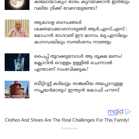
കിലോയാകും! ഭാരം കുറയ്ക്കാൻ ഇതിലും
വലിയ ട്രിക്ക് വേറെയുണ്ടോ?
ആഗോള ബന്ധങ്ങൾ
ശക്തമാക്കാനൊരുങ്ങി ആർ.എസ്.എസ് :
മോഹൻ ഭാഗവത് ഈ മാസം യു.എസിലും
കാനഡയിലും സന്ദർശനം നടത്തും
പൈപ്പ് തുറക്കുമ്പോൾ ആ രൂക്ഷ മണം!
ക്ലോറിൻ വെള്ളം ഉള്ളിൽ ചെന്നാൽ
എന്താണ് സംഭവിക്കുക?
ബീറ്റ്‌റൂട്ട് കട്‌ലറ്റും രാജകീയ തലപ്പാവുള്ള
സപ്ലയർമാരും! ഇന്ത്യൻ കോഫി ഹൗസ്