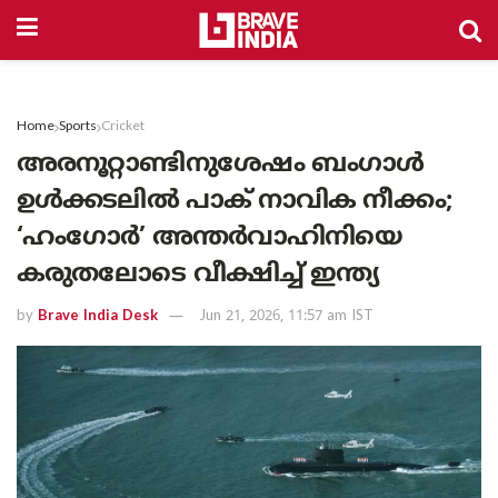
Home
Sports
Cricket
അരനൂറ്റാണ്ടിനുശേഷം ബംഗാൾ
ഉൾക്കടലിൽ പാക് നാവിക നീക്കം;
‘ഹംഗോർ’ അന്തർവാഹിനിയെ
കരുതലോടെ വീക്ഷിച്ച് ഇന്ത്യ
by
Brave India Desk
Jun 21, 2026, 11:57 am IST