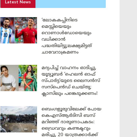
Latest News
‘ലോകകപ്പിനിടെ
മെസ്സിയെയും
റൊണാൾഡോയെയും
വധിക്കാൻ
പദ്ധതിയിട്ടു;ലക്ഷ്യമിട്ടത്
ചാവേറാക്രമണം
മദ്യപിച്ച് വാഹനം ഓടിച്ചു,
യൂട്യൂബർ ‘ഹെലൻ ഓഫ്
സ്പാർട്ട’യുടെ ലൈസൻസ്
സസ്പെൻഡ് ചെയ്തു;
ക്ലാസിലും പങ്കെടുക്കണം!
ബെംഗളൂരുവിലേക്ക് പോയ
കെഎസ്ആർടിസി ബസ്
മറിഞ്ഞ് ദാരുണാപകടം:
ഡ്രൈവറും കണ്ടക്ടറും
മരിച്ചു, 20 യാത്രക്കാർക്ക്