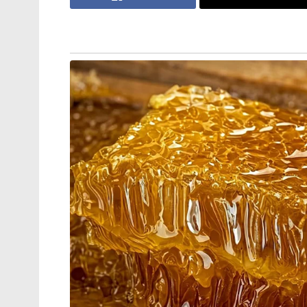
കരാറിലേർപ്പെട്ടിരിക്കുന്നത്. ഇതിൽ കാൺപ
എത്തിയിരിക്കുന്നത് – 12,948 കോടി രൂപ. 
രൂപയുടെയും, ലഖ്‌നൗവിൽ 4,850 കോടി രൂപയുട
കോടി), ചിത്രകൂട് (4,392 കോടി), ആഗ്ര (60
നിക്ഷേപ കണക്കുകൾ. അടുത്ത 5 വർഷത്തി
22,000 പുതിയ തൊഴിലവസരങ്ങളും കൂടിയാണ്
അവസാനിക്കുന്ന 2027 മാർച്ചോടെ 14 പുതി
ആരംഭിക്കുമെന്ന് യുപിഡിഐസി ചീഫ് ജനറ
അദാനി ഡിഫൻസ് ആൻഡ് എയ്‌റോസ്‌പേസ് ക
രാജ്യത്തെ ഏറ്റവും വലിയ വെടിക്കോപ്പ് 
ആകർഷണം. ഇതിനുപുറമെ ലഖ്‌നൗവിൽ ബ്രഹ്
നിർമ്മിച്ച അത്യാധുനിക ബ്രഹ്മോസ് എൻജി 
പ്രവർത്തനം ആരംഭിച്ചുകഴിഞ്ഞു. ലഖ്‌നൗ
ടൈറ്റാനിയം കാസ്റ്റിംഗ് പ്ലാന്റും, അലി
നിർമ്മാണ യൂണിറ്റും സജീവമാണ്. കൃഷിയെയ