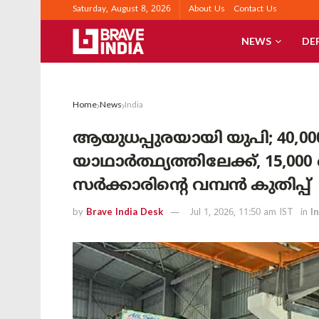
Saturday, August 8, 2026
About Us
Contact Us
NEWS
DE
Home
News
India
ആയുധപ്പുരയായി യുപി; 40,0
യാഥാർത്ഥ്യത്തിലേക്ക്, 15
സർക്കാരിന്റെ വമ്പൻ കുതിപ്പ്
by
Brave India Desk
Jul 1, 2026, 11:50 am IST
in
I