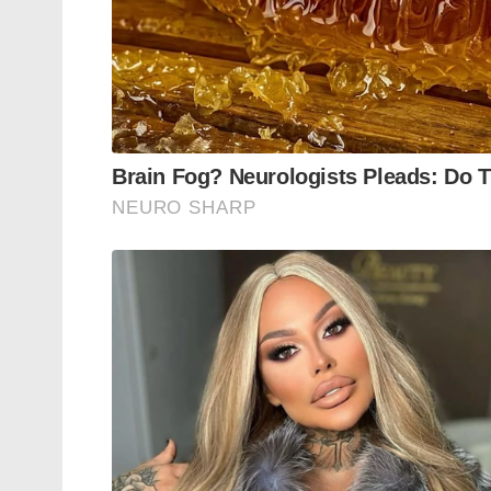
ആശ്രയിച്ചിരുന്ന ഉത്തർപ്രദേശിനെ ആഗോള 
മാറ്റാൻ ഈ പദ്ധതിക്ക് സാധിക്കുമെന്ന്
കോർഡിനേഷൻ കമ്മിറ്റി ചെയർമാൻ മുകേഷ് ബ
ഉത്തർപ്രദേശിനെ ഒരു ട്രില്യൺ ഡോളർ സമ്പ
ഇടനാഴി നിർണായക പങ്കുവഹിക്കുമെന്നാണ്
Tags:
UP's defence corridor