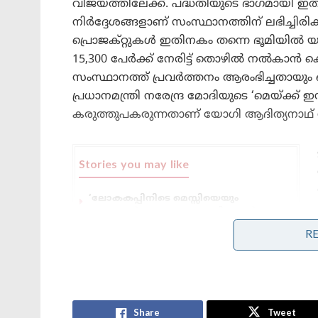
വിജയത്തിലേക്ക്. പദ്ധതിയുടെ ഭാഗമായി ഇ
നിർദ്ദേശങ്ങളാണ് സംസ്ഥാനത്തിന് ലഭിച്ചിരി
പ്രൊജക്റ്റുകൾ ഇതിനകം തന്നെ ഭൂമിയിൽ യാഥ
15,300 പേർക്ക് നേരിട്ട് തൊഴിൽ നൽകാൻ കെ
സംസ്ഥാനത്ത് പ്രവർത്തനം ആരംഭിച്ചതായും ഔദ
പ്രധാനമന്ത്രി നരേന്ദ്ര മോദിയുടെ ‘മെയ്ക്ക്
കരുത്തുപകരുന്നതാണ് യോഗി ആദിത്യനാഥ് സ
Stories you may like
‘ലോകകപ്പിനിടെ മെസ്സിയെയും
റൊണാൾഡോയെയും വധിക്കാൻ
പദ്ധതിയിട്ടു;ലക്ഷ്യമിട്ടത്
R
ചാവേറാക്രമണം
നന്ദി എൻ്റെ സുഹൃത്തേ, നമ്മൾ ഒന്നിച്ചു
മുന്നോട്ട്’; മോദിയുമായി ഫോണിൽ
സംസാരിച്ചതിന് പിന്നാലെ
പ്രതികരണവുമായി നെതന്യാഹു!
Share
Tweet