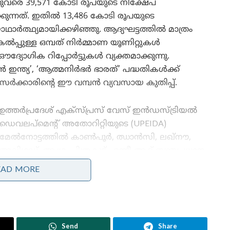
തുവരെ 39,571 കോടി രൂപയുടെ നിക്ഷേപ
ക്കുന്നത്. ഇതിൽ 13,486 കോടി രൂപയുടെ
ാർത്ഥ്യമായിക്കഴിഞ്ഞു. ആദ്യഘട്ടത്തിൽ മാത്രം
ൽപ്പുള്ള ഒമ്പത് നിർമ്മാണ യൂണിറ്റുകൾ
്യോഗിക റിപ്പോർട്ടുകൾ വ്യക്തമാക്കുന്നു.
 ഇൻ ഇന്ത്യ’, ‘ആത്മനിർഭർ ഭാരത്’ പദ്ധതികൾക്ക്
ർക്കാരിന്റെ ഈ വമ്പൻ വ്യവസായ കുതിപ്പ്.
ഉത്തർപ്രദേശ് എക്സ്പ്രസ് വേസ് ഇൻഡസ്ട്രിയൽ
ഡെവലപ്‌മെന്റ് അതോറിറ്റിയുടെ (UPEIDA)
മേൽനോട്ടത്തിൽ കാൺപൂർ, ഝാൻസി, ലഖ്‌നൗ,
അലിഗഡ്, ആഗ്ര, ചിത്രകൂട് എന്നീ ആറ് തന്ത്രപ്രധാന
മേഖലകൾ (Nodes) കേന്ദ്രീകരിച്ചാണ് ഈ പ്രതിരോധ
EAD MORE
ഇടനാഴി വികസിപ്പിക്കുന്നത്. പദ്ധതിക്കായി
ഏറ്റെടുത്ത 2,095 ഹെക്ടർ ഭൂമിയിൽ 1,141 ഹെക്ടറും
വിവിധ പ്രമുഖ വ്യവസായ ഗ്രൂപ്പുകൾക്ക്
അനുവദിച്ചുകഴിഞ്ഞു. നിലവിൽ 65 പ്രമുഖ
Send
Share