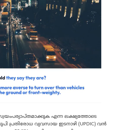
വയംപര്യാപ്തമാക്കുക എന്ന ലക്ഷ്യത്തോടെ
യുപി പ്രതിരോധ വ്യവസായ ഇടനാഴി (UPDIC) വൻ