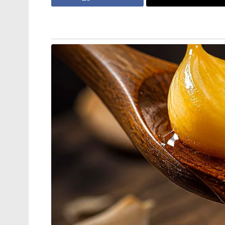
കൂടിക്കാഴ്ചയ്ക്ക് ശേഷം ആരാധകന് വീണ്ടു
മടങ്ങേണ്ടി വരരുത് എന്ന് ഹാർദിക്കിന് നിർ
ബെംഗളൂരുവിൽ നിന്നും ഒഡീഷയിലേക്കുള്ള മടക്ക
സൗകര്യങ്ങളും ഹാർദിക് പാണ്ഡ്യ സ്വന്തം 
പെരുമാറ്റത്തിന് സോഷ്യൽ മീഡിയയിൽ വലിയ
സച്ചിൻ ടെണ്ടുൽക്കർ, എംഎസ് ധോണി, വിര
ആരാധകർ മുൻപും ഇത്തരം അതിസാഹസങ്ങൾ കാണ
ഭാഗത്തുനിന്നുണ്ടായ ഈ പ്രതികരണം ഏറെ
വർഷത്തോളമായി മുംബൈയിൽ താമസിച്ചിരുന്
ഘാൻസോളിയിലുള്ള ട്രെയിനിങ് ഫെസിലിറ്റിയ
തന്റെ വീട്ടിൽ നിന്നും മുംബൈയിലെ കടുത്ത ട
പരിശീലനത്തിന് പോകുന്നത് താരത്തിന് വലിയ ബ
ഇതോടെയാണ് കരിയറിന്റെ ബാക്കി ഭാഗങ്ങളി