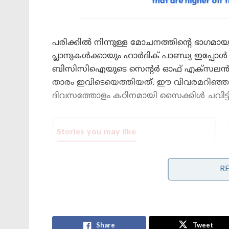
പരിക്കിൽ നിന്നുള്ള മോചനത്തിന്റെ ഭാഗമായും 
പ്ലാനുകൾക്കായും ഹാർദിക് പാണ്ഡ്യ ഇപ്പോൾ
ബിസിസിഐയുടെ സെന്റർ ഓഫ് എക്സലൻസിൽ
താരം ഇവിടെയെത്തിയത്. ഈ വിവരമറിഞ്ഞ
ദിവസത്തോളം കഠിനമായി സൈക്കിൾ ചവിട്ട
Stories you may like
കോമൺവെൽത്ത് ഗെയിംസ് പതാക
ഏറ്റുവാങ്ങി ഗുജറാത്ത് മുഖ്യമന്ത്രി;
R
2030ൽ അഹമ്മദാബാദ് വേദിയാകും
ഗ്ലാസ്‌ഗോയിൽ ഇന്ത്യൻ ബോക്സിങ്
കരുത്ത്: പ്രിയക്കും സാക്ഷിക്കും
അരുന്ധതിക്കും സ്വർണം; ലവ്‌ലിനയ്ക്ക്
വെള്ളി
Share
Tweet