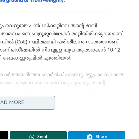
വെളുത്ത പന്ത് ക്രിക്കറ്റിലെ തന്റെ ഭാവി
 താമസം ബെംഗളൂരുവിലേക്ക് മാറ്റിയിരിക്കുകയാണ്.
 (CoE) സ്ഥിരമായി പരിശീലനം നടത്താനാണ്
ാണ് ഒഡീഷയിൽ നിന്നുള്ള യുവ ആരാധകൻ 10-12
ി ബെംഗളൂരുവിൽ എത്തിയത്.
വാർത്തയറിഞ്ഞ ഹാർദിക് പാണ്ഡ്യ ഒട്ടും വൈകാതെ
തന്നെ ആരാധകനെ ബന്ധപ്പെടുകയും തന്റെ
ഫാംഹൗസിലേക്ക് ക്ഷണിക്കുകയുമായിരുന്നു.
കൂടിക്കാഴ്ചയിൽ ജഗന്നാഥ സ്വാമിയുടെ ഒരു വിഗ്രഹം
EAD MORE
ഹാർദിക്കിന് ആരാധകൻ സമ്മാനമായി നൽകി.
ഏറെ സന്തോഷത്തോടെ ഇത് സ്വീകരിച്ച മുംബൈ
ഇന്ത്യൻസ് നായകൻ, ആരാധകനോടൊപ്പം
ഫോട്ടോകൾ എടുക്കുകയും അവനോടൊപ്പം ഒരുപാട്
Send
Share