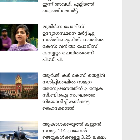
ഇന്ന് അവധി, എട്ടിടത്ത്
ഓറഞ്ച് അലർട്ട്
മുതിർന്ന പോലീസ്
ഉദ്യോഗസ്ഥനെ മർദ്ദിച്ചു,
ഇൽതിജ മുഫ്തിക്കെതിരെ
കേസ്: വനിതാ പോലീസ്
കയ്യേറ്റം ചെയ്തതെന്ന്
പി.ഡി.പി.
ആർ.ജി കർ കേസ്: തെളിവ്
നശിപ്പിക്കലിൽ സമഗ്ര
അന്വേഷണത്തിന് പ്രത്യേക
സി.ബി.ഐ സംഘത്തെ
നിയോഗിച്ച് കൽക്കട്ട
ഹൈക്കോടതി
ആകാശക്കരുത്ത് കൂട്ടാൻ
ഇന്ത്യ; 114 റാഫേൽ
ജെറ്റുകൾക്കുള്ള 3.25 ലക്ഷം