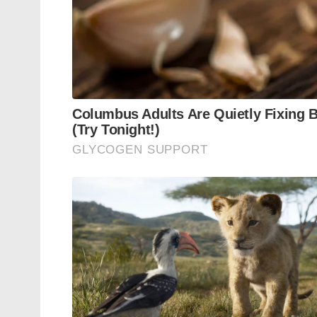
ബെംഗളൂരു നഗരത്തിന്റെ പ്രാന്തപ്രദേശത്
താമസം മാറ്റിയത്. ബിസിസിഐയുടെ കേന്ദ്ര
പരിപാലനം മുതൽ സ്കിൽ ട്രെയിനിങ് വരെയു
ഇവിടെ ലഭ്യമാകും.
Tags:
mumbai indians
Hardik Pandya
ipl 2026