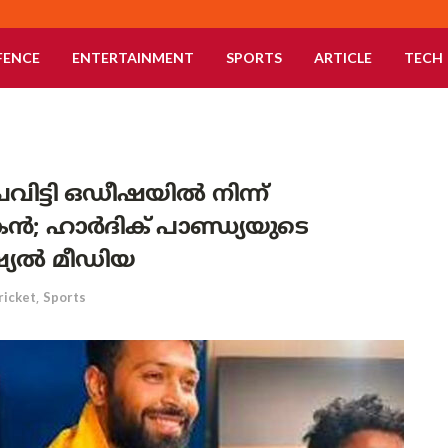
FENCE
ENTERTAINMENT
SPORTS
ARTICLE
TECH
വിട്ടി ഒഡീഷയിൽ നിന്ന്
; ഹാർദിക് പാണ്ഡ്യയുടെ
ഷ്യൽ മീഡിയ
ricket
,
Sports