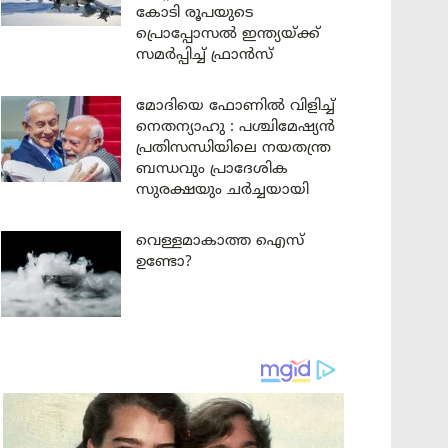
കോടി രൂപയുടെ
പ്രൊപ്പോസൽ ഇന്ത്യയ്ക്ക്
സമർപ്പിച്ച് ഫ്രാൻസ്
മോദിയെ ഫോണിൽ വിളിച്ച്
നെതന്യാഹു : പശ്ചിമേഷ്യൻ
പ്രതിസന്ധിയിലെ നയതന്ത്ര
ബന്ധവും പ്രാദേശിക
സുരക്ഷയും ചർച്ചയായി
വെള്ളമാകാത്ത ഐസ്
ഉണ്ടോ?