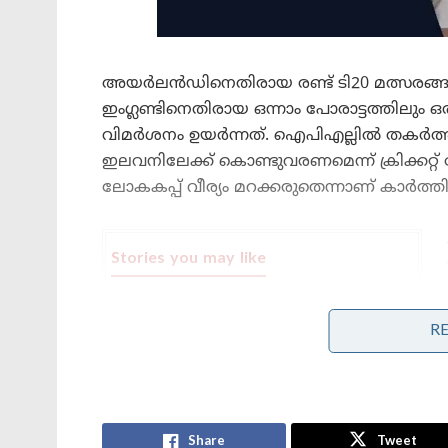
അയർലൻഡിനെതിരായ രണ്ട് ടി20 മത്സരങ്ങ
ഇംഗ്ലണ്ടിനെതിരായ ഒന്നാം പോരാട്ടത്തിലും
വിമർശനം ഉയർന്നത്. ഐപിഎല്ലിൽ തകർത്തട
ഇലവനിലേക്ക് കൊണ്ടുവരണമെന്ന് ക്രിക്കറ്റ
ലോകകപ്പ് വീര്യം മറക്കരുതെന്നാണ് കാർത്തിക്
Stories you may like
കോമൺവെൽത്ത് ഗെയിംസ് പതാക
ഏറ്റുവാങ്ങി ഗുജറാത്ത് മുഖ്യമന്ത്രി;
R
2030ൽ അഹമ്മദാബാദ് വേദിയാകും
ഗ്ലാസ്‌ഗോയിൽ ഇന്ത്യൻ ബോക്സിങ്
കരുത്ത്: പ്രിയക്കും സാക്ഷിക്കും
അരുന്ധതിക്കും സ്വർണം; ലവ്‌ലിനയ്ക്ക്
വെള്ളി
Share
Tweet