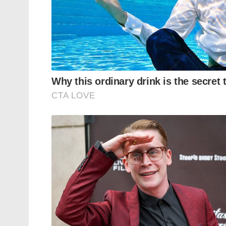
“തിലക് വർമ്മയും ഇപ്പോൾ കടുത്ത സമ്മർദ
എന്ന രീതിയിലാണ് താരം കളിക്കുന്നത്. ഇം
ചെയ്യുക എന്നത് വലിയ വെല്ലുവിളിയാണ്, തി
കണ്ടെത്താൻ താരത്തിന് സാധിക്കുന്നില്ല.” –
2026-ൽ കളിച്ച 12 അന്താരാഷ്ട്ര ടി20 മത്
മാത്രമാണ് തിലക് വർമ്മയുടെ സമ്പാദ്യം. വൈ
മത്സരങ്ങളിൽ ഇന്ത്യക്ക് കനത്ത തലവേദനയ
Tags:
sanju samson
DINESH KARTHIK'INDIAN CR