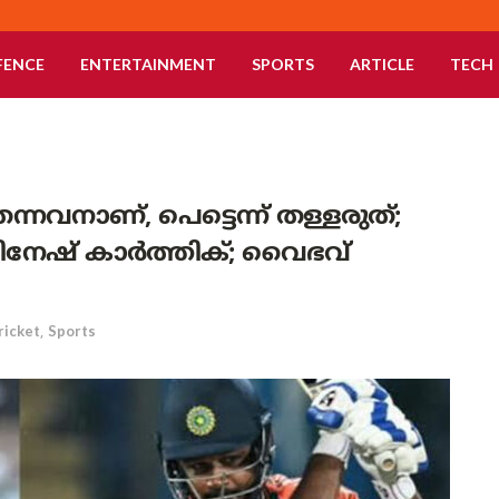
FENCE
ENTERTAINMENT
SPORTS
ARTICLE
TECH
്നവനാണ്, പെട്ടെന്ന് തള്ളരുത്;
ദിനേഷ് കാർത്തിക്; വൈഭവ്
ricket
,
Sports