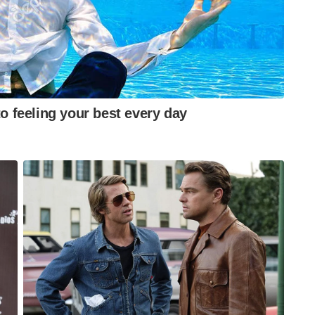
്ദത്തിലാണ്. റൺ-എ-ബോൾ (ഒരു പന്തിൽ ഒരു റൺ)
ഗ്ലണ്ടിലെ സാഹചര്യങ്ങളിൽ മിഡിൽ ഓർഡറിൽ ബാറ്റ്
ലക് അത് അനുഭവിച്ചറിയുന്നുണ്ട്. ബൗണ്ടറികൾ
 കാർത്തിക് വിലയിരുത്തി.
സരങ്ങളിൽ നിന്ന് 29.40 ശരാശരിയിൽ വെറും 294 റൺസ്
സ് ക്യാപ്റ്റന്റെ ഈ മങ്ങിയ ഫോമും വരും
ാകും.
ICKET