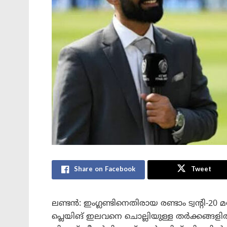
Share on Facebook
Tweet
ലണ്ടൻ: ഇംഗ്ലണ്ടിനെതിരായ രണ്ടാം ട്വന്റി-20 മ
പ്ലെയിങ് ഇലവനെ ചൊല്ലിയുള്ള തർക്കങ്ങള