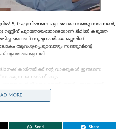
ളിൽ 5, 0 എന്നിങ്ങനെ പുറത്തായ സഞ്ജു സാംസൺ,
 ഒരു റണ്ണിന് പുറത്തായതോടെയാണ് ടീമിൽ കടുത്ത
ിച്ച വൈഭവ് സൂര്യവംശിയെ പ്ലെയിങ്
് ലോകം ആവശ്യപ്പെടുമ്പോഴും സഞ്ജുവിന്റെ
 വ്യക്തമാക്കുന്നത്.
ദിനേഷ് കാർത്തിക്കിന്റെ വാക്കുകൾ ഇങ്ങനെ:
“സഞ്ജു സാംസൺ വീണ്ടും
പരാജയപ്പെട്ടിരിക്കുകയാണ്. തുടർച്ചയായ മൂന്ന്
ഇന്നിങ്സുകളിൽ റണ്ണെടുക്കാത്തതിനാൽ വൈഭവ്
EAD MORE
സൂര്യവംശിയെ കളിപ്പിക്കണമെന്ന ആവശ്യത്തിന്
ശബ്ദം കൂടുന്നുണ്ട്. എങ്കിലും ലോകകപ്പിലെ ‘പ്ലെയർ
ഓഫ് ദി ടൂർണമെന്റ്’ ആയ സഞ്ജുവിന് മേൽ
ഇപ്പോൾ കടുത്ത സമ്മർദ്ദമുണ്ട്. വൈഭവ് സൂര്യവംശി
Send
Share