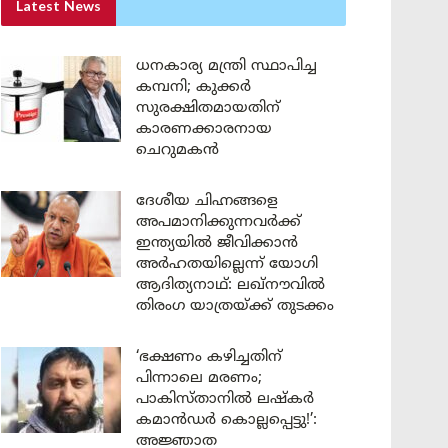
Latest News
ധനകാര്യ മന്ത്രി സ്ഥാപിച്ച
കമ്പനി; കുക്കർ
സുരക്ഷിതമായതിന്
കാരണക്കാരനായ
ചെറുമകൻ
ദേശീയ ചിഹ്നങ്ങളെ
അപമാനിക്കുന്നവർക്ക്
ഇന്ത്യയിൽ ജീവിക്കാൻ
അർഹതയില്ലെന്ന് യോഗി
ആദിത്യനാഥ്: ലഖ്‌നൗവിൽ
തിരംഗ യാത്രയ്ക്ക് തുടക്കം
‘ഭക്ഷണം കഴിച്ചതിന്
പിന്നാലെ മരണം;
പാകിസ്താനിൽ ലഷ്കർ
കമാൻഡർ കൊല്ലപ്പെട്ടു!’:
അജ്ഞാത