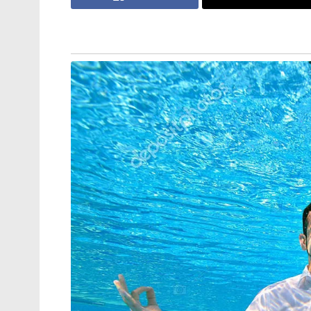
ഞാൻ ഇപ്പോഴും സഞ്ജു സാംസണെ പിന്തുണയ്
ഏതാനും മാസങ്ങൾക്ക് മുൻപ് നടന്ന ലോകകപ്
ജോലി ഭംഗിയായി ചെയ്തവനാണ് സഞ്ജു. അത
വൈഭവ് സൂര്യവംശി അസാധ്യ പ്രതിഭയാണെന്ന
വരാൻ അവൻ ഇനിയും യോഗ്യത നേടിയെടുക്കേ
2026 ടി20 ലോകകപ്പിൽ വെറും 5 ഇന്നിങ്സുകള
കിരീടത്തിലേക്ക് നയിച്ച സഞ്ജു അവിടുത്തെ മ
രണ്ട് തകർപ്പൻ 89 റൺസ് പ്രകടനങ്ങളും ഒരു 
പിന്നാലെ ചെന്നൈ സൂപ്പർ കിങ്സിനായും (CS
സഞ്ജുവിന് പുറമെ ഇന്ത്യൻ ടീമിന്റെ പുതിയ വ
വർമ്മയുടെ ഫോമില്ലായ്മയും ദിനേഷ് കാർത
രണ്ടാം മത്സരത്തിൽ അർദ്ധസെഞ്ച്വറി നേ
കണ്ടെത്താൻ വല്ലാതെ ബുദ്ധിമുട്ടുന്നുണ്ട്. 
റൺസ് മാത്രമെടുത്ത തിലകിനെ സാഖിബ് മഹ്