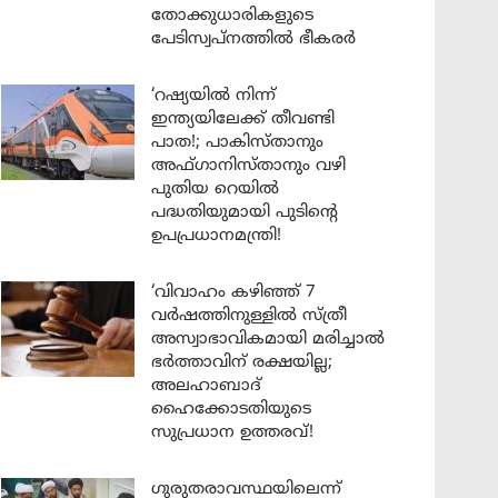
തോക്കുധാരികളുടെ
പേടിസ്വപ്നത്തിൽ ഭീകരർ
‘റഷ്യയിൽ നിന്ന്
ഇന്ത്യയിലേക്ക് തീവണ്ടി
പാത!; പാകിസ്താനും
അഫ്ഗാനിസ്താനും വഴി
പുതിയ റെയിൽ
പദ്ധതിയുമായി പുടിന്റെ
ഉപപ്രധാനമന്ത്രി!
‘വിവാഹം കഴിഞ്ഞ് 7
വർഷത്തിനുള്ളിൽ സ്ത്രീ
അസ്വാഭാവികമായി മരിച്ചാൽ
ഭർത്താവിന് രക്ഷയില്ല;
അലഹാബാദ്
ഹൈക്കോടതിയുടെ
സുപ്രധാന ഉത്തരവ്!
ഗുരുതരാവസ്ഥയിലെന്ന്