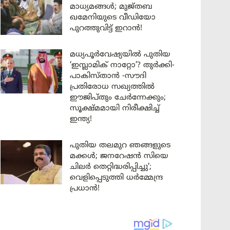
മാധ്യമങ്ങൾ; മുജ്തബ
ഖമേനിയുടെ വീഡിയോ
പുറത്തുവിട്ട് ഇറാൻ!
മധ്യപൂർവേഷ്യയിൽ പുതിയ
‘ഇസ്ലാമിക് നാറ്റോ’? തുർക്കി-
പാകിസ്താൻ -സൗദി
പ്രതിരോധ സഖ്യത്തിൽ
ഈജിപ്തും ചേർന്നേക്കും;
സൂക്ഷ്മമായി നിരീക്ഷിച്ച്
ഇന്ത്യ!
പുതിയ തലമുറ ഞങ്ങളുടെ
മക്കൾ; ജനറേഷൻ സിയെ
ചിലർ തെറ്റിദ്ധരിപ്പിച്ചു’;
വെളിപ്പെടുത്തി ധർമ്മേന്ദ്ര
പ്രധാൻ!