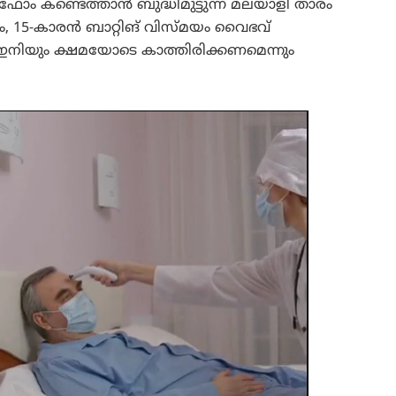
ൽ ഫോം കണ്ടെത്താൻ ബുദ്ധിമുട്ടുന്ന മലയാളി താരം
ും, 15-കാരൻ ബാറ്റിങ് വിസ്മയം വൈഭവ്
യ ഇനിയും ക്ഷമയോടെ കാത്തിരിക്കണമെന്നും