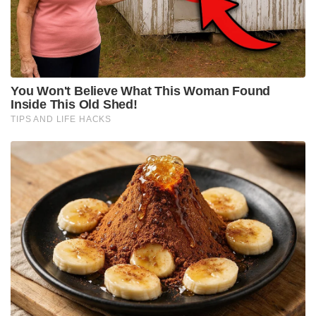
അന്യായമാണെന്നും മേറ്റൻ രാജാവിനെ അറിയിച്ചു.
യൂറോപ്യന്റെ ഹുങ്കിനെ തരിമ്പും വകവയ്ക്കാൻ
മാർത്താണ്ഡ വർമ്മ തയ്യാറായില്ല. ഡച്ച് ഈസ്റ്റ്
ഇന്ത്യാക്കമ്പനിയുടെ കച്ചവട താത്പര്യങ്ങളെ
ബാധിക്കാത്ത കാര്യങ്ങളിൽ ഇടപെടരുതെന്ന
ശക്തമായ സന്ദേശമാണ് അദ്ദേഹം നൽകിയത്.
രാജ്യത്തിന്റെ ആഭ്യന്തര കാര്യങ്ങളിൽ ഡച്ചുകാർക്ക്
ഇടപെടേണ്ട കാര്യമില്ലെന്നും രാജാവ് വ്യക്തമാക്കി.
സ്വാഭാവികമായും ഈ മറുപടി മേറ്റനെ ചൊടിപ്പിച്ചു .
വലിയ പ്രതിഷേധവുമുണ്ടായി .
മാർത്താണ്ഡവർമ്മയ്ക്കാകട്ടെ യാതൊരു
കൂസലുമില്ലായിരുന്നു . യുദ്ധമെങ്കിൽ യുദ്ധമെന്ന് തന്നെ
അദ്ദേഹം തീരുമാനിച്ചുറച്ചു . ഈ സന്ദർഭത്തിൽ
തിരുവിതാംകൂർ ദളവയായിരുന്ന അറുമുഖം പിള്ള
അന്തരിച്ചു. അനുജൻ താണുപിള്ള അടുത്ത
ദളവയായെങ്കിലും അധികനാളെത്തുന്നതിനു മുൻപ്