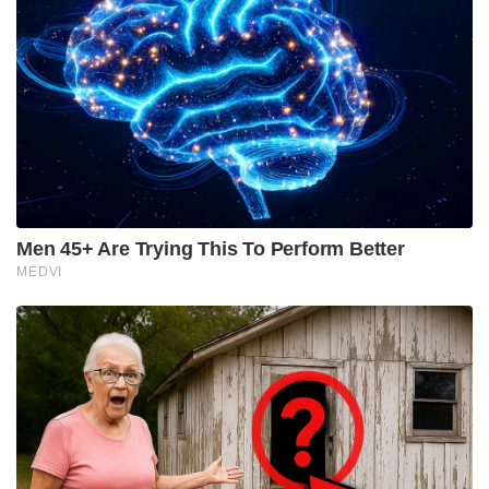
രാജ്യങ്ങളെ ഒളിഞ്ഞും തെളിഞ്ഞും സഹായിക്കുന്ന
തന്ത്രം ഡച്ചുകാർ തെരഞ്ഞെടുത്തു
കായംകുളവുമായുള്ള തിരുവിതാംകൂറിന്റെ
സംഘർഷങ്ങളിൽ ഡച്ചുകാർ ആദ്യം നിക്ഷ്പക്ഷത
പാലിച്ചു . എന്നാൽ കാലക്രമേണ ഏതൊരു
സാമ്രാജ്യത്വ ശക്തിയേയും പോലെ ഡച്ചുകാരും
തങ്ങളുടെ തനി സ്വരൂപം പുറത്തെടുത്ത് തുടങ്ങി .
തിരുവിതാംകൂറിന്റെ വികസനത്തെയും ശക്തിയേയും
തടുത്ത് നിർത്താൻ കായം കുളത്തെ കരുവാക്കാമെന്ന്
അവർക്ക് തോന്നി
കൊച്ചിയിലെ ഗവർണറായ എം എ മേറ്റൻ
ഇക്കാര്യത്തിൽ പ്രകോപനപരമായ നിലപാട്
സ്വീകരിച്ചു . കായംകുളം രാജാവുമായി
സംഘർഷമുണ്ടാക്കരുതെന്ന് മേറ്റൻ
മാർത്താണ്ഡവർമ്മയോട് ആവശ്യപ്പെട്ടു. ഇളയിടത്ത്
സ്വരൂപത്തെ തിരുവിതാംകൂറുമായി കൂട്ടിച്ചേർത്തത്