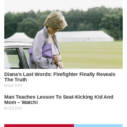
ഡച്ചുകാർക്ക് കുതിരപ്പട്ടാളമില്ലായിരുന്നു. കാട്ടു തീ
പടർന്ന് കയറുന്നത് പോലെയായിരുന്നു
തിരുവിതാംകൂറിന്റെ കുതിരപ്പടയുടെ മുന്നേറ്റം .
പരിക്കേറ്റവരേയും മരിച്ചവരേയും പടക്കളത്തിൽ
തന്നെ ഇട്ട് ഡച്ചു സൈന്യം പിന്തിരിഞ്ഞോടി കോട്ടയിൽ
അഭയം പ്രാപിച്ചു. ഓഫീസർമാരുൾപ്പെടെ
ഇരുപത്തിനാല് ഡച്ച് സൈനികർ തടവിലാക്കപ്പെട്ടു.
കോട്ടവളഞ്ഞ് തിരുവിതാംകൂർ സൈന്യം
ആക്രമണമാരംഭിച്ചു. മണിക്കൂറുകൾക്കുള്ളിൽ കോട്ട
പിടിച്ചടക്കി . ഡച്ചുകാർ പ്രാണരക്ഷാർത്ഥം
കപ്പലിലേക്ക് ഓടി .വളഞ്ഞു നിന്ന തിരുവിതാംകൂർ
വഞ്ചികളിൽ നിന്ന് രക്ഷപ്പെട്ട് കപ്പലിലെത്തിയ
ഡച്ചുകാർ കൊച്ചിയിലേക്ക് പലായനം ചെയ്തു.
തടവിലാക്കപ്പെട്ടവരോട് തിരുവിതാംകൂർ മാന്യമായി
പെരുമാറി . തടവുകാരിലെ രണ്ട് ഓഫീസർമാർ
തിരുവിതാംകൂർ സൈന്യത്തിൽ സേവനമനുഷ്ഠിക്കാൻ