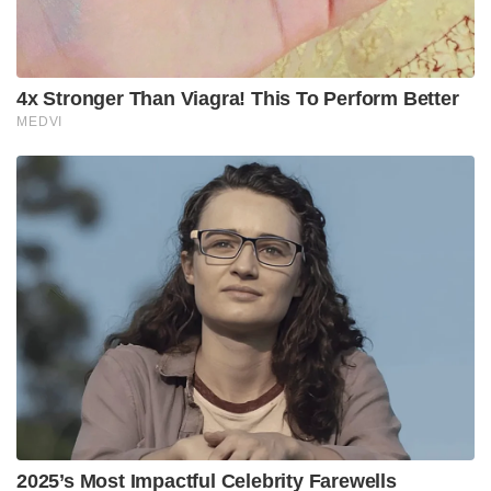
കാലക്രമേണ ഉത്തര കേരളത്തിൽ നിന്ന്
മദ്ധ്യകേരളത്തിലേക്ക് പ്രവർത്തന മേഖല വ്യാപിച്ചു.
പുറക്കാട്ടെയും കായംകുളത്തെയും
രാജാക്കന്മാരുമായി ഉടമ്പടികളിൽ ഒപ്പിട്ടു. 1658 – 59
കാലഘട്ടത്തിൽ പോർട്ടുഗീസുകാരുടെ
കയ്യിലുണ്ടായിരുന്ന കൊളംബോ ഉൾപ്പെടെയുള്ള
സ്ഥലങ്ങൾ അവർ പിടിച്ചെടുത്തു. ഡച്ച് അഡ്മിറൽ
വാങൂൺസിന്റെ നെതൃത്വത്തിൽ പോർട്ടുഗീസുകാരെ
തോൽപ്പിച്ച് കൊല്ലം കോട്ട പിടിച്ചെടുത്തു.
1663 ൽ കൊച്ചി പിടിച്ചതോടെയാണ് ഡച്ചുകാലം
കേരളത്തിൽ യഥാർത്ഥത്തിൽ ആരംഭിക്കുന്നത്.
കൊച്ചി രാജകുടുംബത്തിൽ തന്നെയുണ്ടായിരുന്ന
അഭിപ്രായ വ്യത്യാസങ്ങളിൽ പക്ഷം പിടിച്ച്
പോർട്ടുഗീസുകാരും ഡച്ചുകാരും തമ്മിലേറ്റുമുട്ടി .
ഒൻപത് ദിവസം നീണ്ട യുദ്ധത്തിനൊടുവിൽ 1663
ജനുവരി 6 ന് ഡച്ചുകാർ കൊച്ചിക്കോട്ട പിടിച്ചടക്കി.