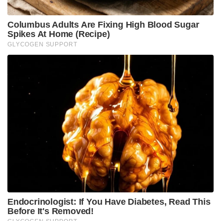
അദ്ദേഹവും അന്തരിച്ചു . പ്രഗത്ഭനായ രാമയ്യൻ
അടുത്ത ദളവയായി
കൊല്ലവർഷം 914 ൽ തിരുവിതാംകൂർ കായംകുളത്തെ
ആക്രമിക്കാൻ തീരുമാനിച്ചു. സിലോണിലെ ഡച്ച്
ഗവർണർ എം വാൻഇംഹോഫ് കേരളത്തിലെത്തിയത്
ആയിടെയാണ് . ഇളയിടത്തുനാടും കൊല്ലവുമൊക്കെ
കീഴടക്കി തിരുവിതാംകൂർ ശക്തമാകുന്നത് തങ്ങൾക്ക്
ഭീഷണിയാകുമെന്ന് വാൻ ഇംഹോഫ് കണക്കു കൂട്ടി
.മേറ്റനെപ്പോലെ ഇംഹോഫും കായംകുളത്തെ
ആക്രമിക്കരുതെന്ന് ആവശ്യപ്പെട്ട്
മാർത്താണ്ഡവർമ്മയ്ക്ക് സന്ദേശമയച്ചു . മേറ്റന്
കൊടുത്ത മറുപടി തന്നെ രാജാവ് ആവർത്തിച്ചു.
രാജാവിനെ നേരിട്ട് കണ്ട് ഭീഷണി സ്വരത്തിൽ
സംസാരിക്കാൻ ഇംഹോഫ് തീരുമാനിച്ചു .
കൂടിക്കാഴ്ചയിൽ കാര്യമായ വാദ പ്രതിവാദങ്ങൾ
നടന്നെങ്കിലും തീരുമാനത്തിൽ നിന്ന് അണുവിട