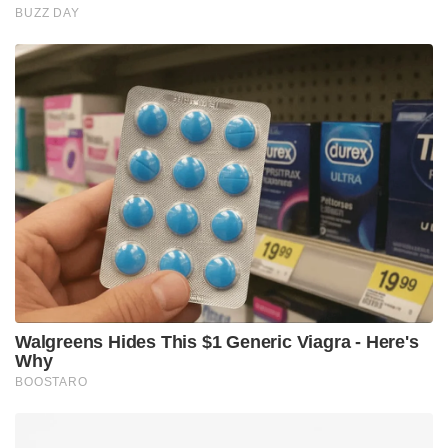
1741 ആഗസ്റ്റ് 10 ന് യുദ്ധമാരംഭിച്ചു. കരയിൽ
പോരാടുന്ന സൈന്യത്തിന് സൈന്യത്തിന്
സഹായമെത്തിക്കാൻ കാത്തുകിടന്ന ഡച്ചു കപ്പലിനെ
തിരുവിതാംകൂറിന്റെ പടയാളികൾ വഞ്ചികളിൽ
വളഞ്ഞു. കപ്പലിൽ നിന്ന് ഒരു സഹായവും
കരയിലെത്തിക്കാൻ അവർ അനുവദിച്ചില്ല .
ഡച്ചുസൈനികരും തിരുവിതാംകൂർ പടയാളികളും
തമ്മിൽ ഘോരയുദ്ധം തന്നെ അരങ്ങേറി. രാമയ്യൻ
ദളവയുടെ നേതൃത്വത്തിലുള്ള സൈന്യം ഡച്ച്
അണികളിൽ ഇടിമിന്നലായി പാഞ്ഞു കയറി . മുൻ
നിര തകർന്ന് ഡച്ചുകാർ നെട്ടോട്ടമായി . സൈന്യ
ക്രമവും നിയന്ത്രണവും തെറ്റിയ സൈന്യം ചിതറി
നാനാവിധമായി.
തിരുവിതാംകൂറിന്റെ കുതിരപ്പടയാളികൾ ഡച്ചു
നിരകളിൽ ഭീതി വിതച്ചു മുന്നേറി . അവരെ തടയാൻ