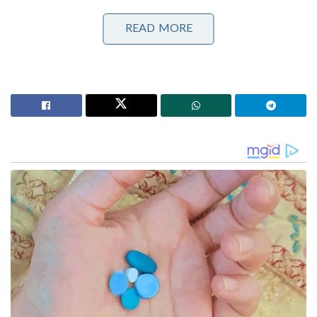
ടാറ്റയേക്കാൾ കൂടുതൽ ഓഹരി തമിഴ്‌നാട്
READ MORE
സർക്കാരിനോ? നിങ്ങൾ ധരിക്കുന്ന ഓരോ ടൈറ്റൻ
വാച്ചും തമിഴകത്തിന്റെ ഖജനാവ് നിറയ്ക്കുന്ന കഥ!
സോമനാഥന്റെ ഇതിഹാസം നാശത്തിന്റെ കഥയല്ല,
ഭാരതമാതാവിന്റെ ദശലക്ഷക്കണക്കിന് മക്കളുടെ
ആത്മാഭിമാനത്തിന്റെ ഇതിഹാസം; പ്രധാനമന്ത്രി
എഴുതുന്നു
1604 ൽ സാമൂതിരിയുമായി ഉടമ്പടി
ഉണ്ടാക്കിയതോടെയാണ് ഡച്ചുകാർ കേരളത്തിൽ
ചുവടുറപ്പിച്ചത് . പോർട്ടുഗീസുകാരെ പുറന്തള്ളാൻ
വേണ്ടിയായിരുന്നു സാമൂതിരി ഡച്ചുകാരുമായി
കരാറിലെത്തിയത് . സാമൂതിരിയുടെ
അനുവാദത്തോടെ കോഴിക്കോട്ട് വാണിജ്യകേന്ദ്രങ്ങളും
കച്ചവടസ്ഥാപനങ്ങളും ആരംഭിച്ച ഡച്ചുകാർ
പോർട്ടുഗീസുകാരുടെ വാണിജ്യതാത്പര്യങ്ങൾക്ക് ഒരു
ഭീഷണിയായി ഉയർന്നു വന്നു.