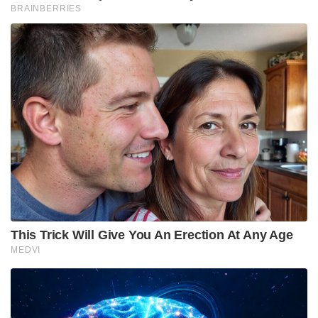
പിന്നീട് കൊച്ചിയും കോഴിക്കോടും തമ്മിലുള്ള
യുദ്ധത്തിൽ കൊച്ചിക്കൊപ്പം നിന്ന ഡച്ചുകാർ
സാമൂതിരിയെ ചേറ്റുവാ യുദ്ധത്തിൽ പരാജയപ്പെടുത്തി
. കേരളം മുഴുവൻ അധീനതയിലാക്കാമെന്ന സ്വപ്നം
സാക്ഷാത്കരിക്കാമെന്ന് മോഹം ഉദിച്ചത് അതോട്
കൂടിയാണ് . ചെറുരാജ്യങ്ങളുടെ ഭരണത്തിൽ
ഇടപെടാനും തുടങ്ങി.
ബ്രിട്ടീഷ് ശക്തിയുടെ വളർച്ച തടയുക എന്ന
ലക്ഷ്യത്തോടെ കേരളത്തിൽ നാട്ടു രാജ്യങ്ങളെ
ആക്രമിച്ച് കീഴ്പ്പെടുത്തി വ്യാപാര മേഖലകളിൽ
മേൽക്കൈ നേടാൻ ഡച്ചുകാർ ആഗ്രഹിച്ചു. . ഈ നയം
നടപ്പിൽ വരുത്താൻ തീരുമാനിച്ചത് ഡച്ച് ഗവർണറായ
വാൻ ഇംഹോഫ് ആയിരുന്നു . എന്നാൽ അപ്പോഴേക്കും
മാർത്താണ്ഡവർമ്മ മഹാരാജാവിന്റെ കീഴിൽ
തിരുവിതാം കൂർ പ്രബല ശക്തിയായി മാറിയിരുന്നു .
ഇത് ഡച്ചുകാരുടെ മോഹത്തിന് തിരിച്ചടിയായി .
അങ്ങനെ തിരുവിതാംകൂറിനെതിരെ ചെറിയ