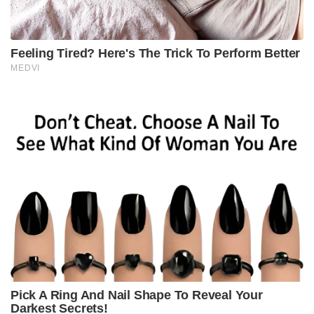
രാമയ്യൻ ദളവ സൈന്യവുമായി കൽക്കുളത്തെത്തി.
ഡച്ചുകാരെ ആക്രമിക്കാനുള്ള ആസൂത്രണം
തകൃതിയായി നടന്നു. ആക്രമണത്തിനായി
സൈനികരെ കരയ്ക്കെത്തിച്ച ഡച്ചു കപ്പലിനെ
നിരീക്ഷിക്കാൻ വിദഗ്ദ്ധരായ പടയാളികളേയും
വഞ്ചികളേയും കപ്പലിന്റെ നാലുപാടും സജ്ജമാക്കി.
ധീരരും ദേശാഭിമാനികളുമായ
സൈന്യാധിപന്മാർക്കായിരുന്നു ചുമതല .
നാഗർകോവിലിനും ഇരണിയലിനും ഇടയ്ക്ക്
തയ്യാറാക്കി നിർത്തിയിരുന്ന സൈനിക വ്യൂഹത്തിന്റെ
മദ്ധ്യത്തിലായി ദളവയും നിലയുറപ്പിച്ചു.
യുദ്ധത്തിന് മുൻപ് മാർത്താണ്ഡവർമ്മ
കുലക്ഷേത്രമായ തിരുവട്ടാറിലെത്തി അനുഗ്രഹം തേടി
. തന്റെ ഉടവാൾ ഭഗവാനു മുന്നിൽ സമർപ്പിച്ച്
അനുഗ്രഹം വാങ്ങി. അവിടെ നിന്ന് നേരേ
യുദ്ധക്കളത്തിലെത്തിയ അദ്ദേഹം സൈന്യ സാരഥ്യം
ഏറ്റെടുത്തു.