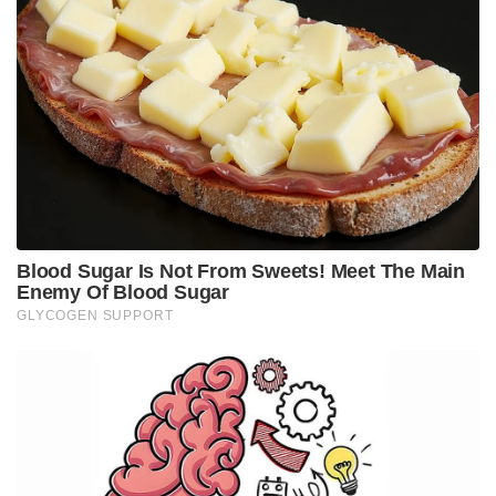
ആക്രമിക്കാനാവശ്യമായ പടയും പടക്കോപ്പും
എത്തിക്കാൻ ഇംഹോഫ് ആവശ്യപ്പെട്ടു.
ഇളയിടത്ത് സ്വരൂപത്തിലെ രാജ്ഞിയെ കൊല്ലത്തെ
ഭരണാധികാരിയായി ഡച്ചുകാർ വാഴിച്ചു.
പ്രതിഫലമായി ചില സ്ഥലങ്ങളും ആനുകൂല്യങ്ങളും
നേടുകയും ചെയ്തു . വിവരങ്ങളറിഞ്ഞ
മാർത്താണ്ഡവർമ്മ യുദ്ധം ആരംഭിക്കാൻ
ആജ്ഞാപിച്ചു. ഡച്ചുകാരുടെ പിന്തുണയുള്ള
സഖ്യസൈന്യത്തെ തിരുവിതാംകൂർ സൈന്യം തച്ചു
തകർത്തു. അനവധി ഡച്ചു ഭടന്മാർ കൊല്ലപ്പെട്ടു .
എതിരാളികൾ ഓട്ടമായതോടെ വിജയോന്മത്തരായ
തിരുവിതാംകൂർ സൈന്യം ഡച്ചു കെട്ടിടങ്ങളും
ഫാക്ടറികളും കോട്ടകളുമൊക്കെ തവിടുപൊടിയാക്കി.
ഡച്ചുകാർ കൊച്ചിയിലേക്ക് പലായനം ചെയ്തു .
തിരുവിതാംകൂർ കായംകുളത്തെ ആക്രമിച്ചു.
സിലോണിൽ നിന്നെത്തിയ ഡച്ചു സൈന്യം കുളച്ചലിൽ