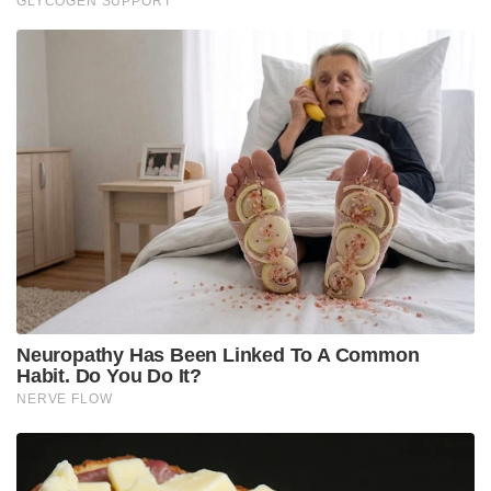
പിന്മാറാൻ മാർത്താണ്ഡവർമ്മ തയ്യാറായില്ല.
തിരുവിതാംകൂറിനെ ആക്രമിച്ചു കീഴടക്കുമെന്ന്
ഇംഹോഫ് രാജാവിനോട് പറഞ്ഞു. അത് താങ്കളുടെ
ഇഷ്ടമെന്നായിരുന്നു മറുപടി . കച്ചവടം നടത്തുന്നത്
പോലെ എളുപ്പമല്ല അതെന്നും അഥവാ
തിരുവിതാംകൂർ തോറ്റാൽ തിരുവിതാംകൂറിലെ
ഏതെങ്കിലും വനത്തിൽ താൻ അഭയം
പ്രാപിച്ചോളാമെന്ന് മാർത്താണ്ഡവർമ്മ പരിഹസിച്ചു .
എവിടെയൊളിച്ചാലും തങ്ങൾ പിടിക്കുമെന്നായി
ഇംഹോഫ് .
തന്റെ നാട് ഡച്ചുകാർ ആക്രമിക്കുകയാണെങ്കിൽ
സകല ശക്തിയും സമാഹരിച്ച് യൂറോപ്പ്
ആക്രമിക്കുമെന്ന് മാർത്താണ്ഡവർമ്മ
പ്രഖ്യാപിച്ചതോടെ കോപാകുലനായ ഡച്ച് ഗവർണർ
സംഭാഷണം അവസാനിപ്പിച്ചു . സിലോണിൽ നിന്ന്
എത്രയും പെട്ടെന്ന് തിരുവിതാംകൂറിനെ