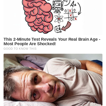
ഇറങ്ങി ആക്രമണം ആരംഭിച്ചു .ലോക ചരിത്രത്തിൽ
തന്നെ ശ്രദ്ധിക്കപ്പെട്ട ഒരു യുദ്ധത്തിന് കുളച്ചൽ
വേദിയാവുകയായിരുന്നു. കുളച്ചലിൽ
താവളമടിച്ചിരുന്ന തിരുവിതാംകൂറിന്റെ ചെറു
സൈന്യത്തെ ആക്രമിച്ച ഡച്ചുകാർ
കച്ചവടകേന്ദ്രങ്ങളും മറ്റും കൊള്ളയടിച്ചു തുടങ്ങി.
തുറമുഖത്തിന്റെ ഒരു ഭാഗം കോട്ടകെട്ടി ബലപ്പെടുത്തി
സൈന്യവിഭാഗത്തെ അവിടെ നിർത്തി . മറ്റ്
സൈന്യങ്ങൾ തേങ്ങാപ്പട്ടണവും
കടിയപട്ടണവുമൊക്കെ ആക്രമിച്ച് ഇരണിയലെത്തി.
വാർത്തയറിഞ്ഞ മഹാരാജാവ് കിട്ടാവുന്നത്ര
സൈന്യവുമായി പത്മനാഭപുരത്തെത്തി. വടക്കൻ
ദേശങ്ങളിൽ യുദ്ധത്തിലേർപ്പെട്ടിരുന്ന രാമയ്യൻ
ദളവയോട് പത്മനാഭപുരത്തെത്താൻ നിർദ്ദേശം
നൽകി. കുളച്ചലിലെ വിജയം ഡച്ചുകാർക്ക്
പത്മനാഭപുരത്തെ ആക്രമിക്കാനുള്ള പ്രചോദനമായി.