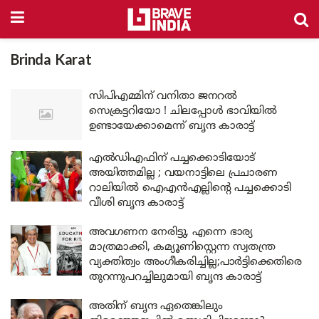
Brinda Karat
സിപിഎമ്മിന് വനിതാ ജനറൽ
സെക്രട്ടറിയോ ! ചിലപ്പോൾ ഭാവിയിൽ
ഉണ്ടായേക്കാമെന്ന് ബൃന്ദ കാരാട്ട്
എൽഡിഎഫിന് പച്ചക്കൊടിയോട്
അയിത്തമില്ല ; വയനാട്ടിലെ പ്രചാരണ
റാലിയിൽ ഐഎൻഎല്ലിന്റെ പച്ചക്കൊടി
വീശി ബൃന്ദ കാരാട്ട്
അവഗണന നേരിട്ടു, എന്നെ ഭാര്യ
മാത്രമാക്കി, കമ്യൂണിസ്റ്റെന്ന സ്വതന്ത്ര
വ്യക്തിത്വം അംഗീകരിച്ചില്ല;പാർട്ടിക്കെതിരെ
തുറന്നുപറച്ചിലുമായി ബൃന്ദ കാരാട്ട്
അതിന് ബൃന്ദ ഏതെങ്കിലും