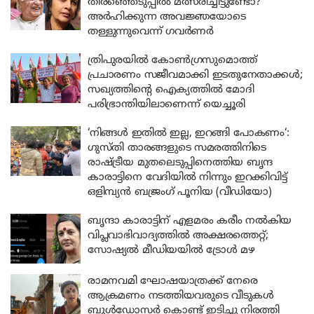
തിരഞ്ഞെടുപ്പിൽ മത്സരിച്ചിട്ടുണ്ടോ?
അർഹിക്കുന്ന അവജ്ഞയോടെ
തള്ളുന്നുവെന്ന് ഗവർണർ
ത്രിപുരയിൽ കോൺഗ്രസുമൊത്ത്
പ്രചാരണം സജീവമാക്കി ഇടതുനേതാക്കൾ;
സഖ്യത്തിന്റെ ഐക്യത്തിൽ മോദി
പരിഭ്രാന്തിയിലാണെന്ന് യെച്ചൂരി
‘നിങ്ങൾ ഇതിൽ ഇല്ല, ഇറങ്ങി പോകണം‘:
ഗുസ്തി താരങ്ങളുടെ സമരത്തിനിടെ
രാഷ്ട്രീയ മുതലെടുപ്പിനെത്തിയ ബൃന്ദ
കാരാട്ടിനെ വേദിയിൽ നിന്നും ഇറക്കിവിട്ട്
ഒളിമ്പ്യൻ ബജ്രംഗ് പൂനിയ (വീഡിയോ)
ബൃന്ദാ കാരാട്ടിന് എളമരം കരീം നൽകിയ
വിപ്ലവാഭിവാദ്യത്തിൽ അക്ഷരത്തെറ്റ്;
സോഷ്യൽ മീഡിയയിൽ ട്രോൾ മഴ
രാമനവമി ഘോഷയാത്രക്ക് നേരെ
ആക്രമണം നടത്തിയവരുടെ വീടുകൾ
ബുൾഡോസർ കൊണ്ട് ഇടിച്ചു നിരത്തി