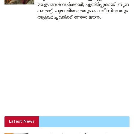
മധ്യപ്രദേശ് സർക്കാർ; എതിർപ്പുമായി ബൃന്ദ
കാരാട്ട്; പൂജാരിമാരെയും പൊലീസിനെയും
ആക്രമിച്ചവർക്ക് നേരെ മൗനം
Latest News