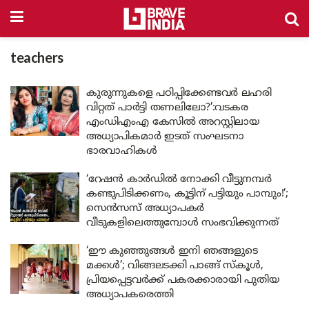
teachers
കുരുന്നുകളെ പഠിപ്പിക്കേണ്ടവർ ലഹരി
വിറ്റത് പാർട്ടി തണലിലോ?’:വടകര
എംഡിഎംഎ കേസിൽ അറസ്റ്റിലായ
അധ്യാപികമാർ ഇടത് സംഘടനാ
ഭാരവാഹികൾ
‘റേഷൻ കാർഡിൽ നോക്കി വീട്ടുനമ്പർ
കണ്ടുപിടിക്കണം, കൂട്ടിന് പട്ടിയും പാമ്പും!’;
സെൻസസ് അധ്യാപകർ
വീടുകളിലെത്തുമ്പോൾ സംഭവിക്കുന്നത്
‘ഈ കുഞ്ഞുങ്ങൾ ഇനി ഞങ്ങളുടെ
മക്കൾ’; വിങ്ങലടക്കി പാങ്ങ് സ്‌കൂൾ,
പ്രിയപ്പെട്ടവർക്ക് പകരക്കാരായി പുതിയ
അധ്യാപകരെത്തി