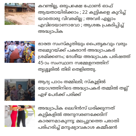
കറണ്ടില്ല, ഒരുപക്ഷെ ഫോൺ ഓഫ്
ആയതായിരിക്കാം ; 22 കുട്ടികളെ കുറിച്ച്
യാതൊരു വിവരമില്ല ; അവർ എല്ലാം
എവിടെയാണാവോ ; ആശങ്ക പ്രകടിപ്പിച്ച്
അദ്ധ്യാപിക
ഭാരത സംസ്‌കൃതിയും പൈതൃകവും വരും
തലമുറയ്ക്ക് പകരാൻ അദ്ധ്യാപകർ
ശ്രമിക്കണം; ദേശീയ അദ്ധ്യാപക പരിഷത്ത്
45-ാം സംസ്ഥാന സമ്മേളനത്തിന്
തൃശ്ശൂരിൽ തിരി തെളിഞ്ഞു.
ആദ്യ പാഠം തമ്മിലടി; സ്‌കൂളിൽ
യോഗത്തിനിടെ അദ്ധ്യാപകർ തമ്മിൽ തല്ല്’
ഏഴ് പേർക്ക് പരിക്ക്
അദ്ധ്യാപിക ലെഗിൻസ് ധരിക്കുന്നത്
കുട്ടികളിൽ അനുസരണക്കേടിന്
കാരണമാകുന്നു; മലപ്പുറത്തെ പരാതി
പരിഹരിച്ച് മനുഷ്യാവകാശ കമ്മീഷൻ