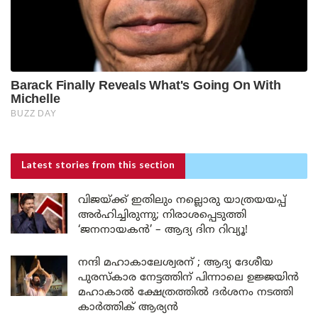
Latest stories
from this section
വിജയ്ക്ക് ഇതിലും നല്ലൊരു യാത്രയയപ്പ്
അർഹിച്ചിരുന്നു; നിരാശപ്പെടുത്തി
‘ജനനായകൻ’ – ആദ്യ ദിന റിവ്യൂ!
നന്ദി മഹാകാലേശ്വരന് ; ആദ്യ ദേശീയ
പുരസ്കാര നേട്ടത്തിന് പിന്നാലെ ഉജ്ജയിൻ
മഹാകാൽ ക്ഷേത്രത്തിൽ ദർശനം നടത്തി
കാർത്തിക് ആര്യൻ