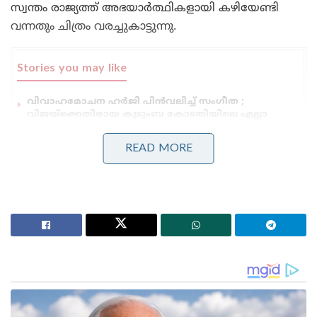
സ്വന്തം രാജ്യത്ത് അഭയാര്‍ത്ഥികളായി കഴിയേണ്ടി
വന്നതും ചിത്രം വരച്ചുകാട്ടുന്നു.
Stories you may like
വിവാഹമോചന ഹർജി പിൻവലിച്ച് സംഗീത ;
വിജയ്ക്കെതിരായ കുടുംബ കോടതിയിലെ എല്ലാ
നടപടികളും അവസാനിപ്പിച്ചു
ഞാൻ പേളി മാണി; ഇഷ്ടനിറം കാവി;എനിക്ക്
READ MORE
അഭിപ്രായ സ്വാതന്ത്ര്യമുണ്ട് ; ക്രൂശിച്ച്‌ സോഷ്യൽ
മീഡിയ