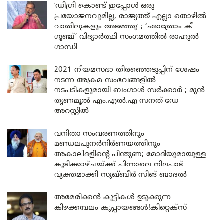
‘ഡിഗ്രി കൊണ്ട് ഇപ്പോൾ ഒരു
പ്രയോജനവുമില്ല, രാജ്യത്ത് എല്ലാ തൊഴിൽ
വാതിലുകളും അടഞ്ഞു’ ; ‘ഛാത്രോം കീ
ഗൂഞ്ച്’ വിദ്യാർത്ഥി സംഗമത്തിൽ രാഹുൽ
ഗാന്ധി
2021 നിയമസഭാ തിരഞ്ഞെടുപ്പിന് ശേഷം
നടന്ന അക്രമ സംഭവങ്ങളിൽ
നടപടികളുമായി ബംഗാൾ സർക്കാർ ; മുൻ
തൃണമൂൽ എം.എൽ.എ സനത് ഡേ
അറസ്റ്റിൽ
വനിതാ സംവരണത്തിനും
മണ്ഡലപുനർനിർണയത്തിനും
അകാലിദളിന്റെ പിന്തുണ; മോദിയുമായുള്ള
കൂടിക്കാഴ്ചയ്ക്ക് പിന്നാലെ നിലപാട്
വ്യക്തമാക്കി സുഖ്ബീർ സിങ് ബാദൽ
അമേരിക്കൻ കുട്ടികൾ ഉടുക്കുന്ന
കിഴക്കമ്പലം കുപ്പായങ്ങൾ!കിറ്റെക്സ്