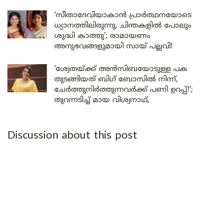
‘സീതാദേവിയാകാൻ പ്രാർത്ഥനയോടെ
ധ്യാനത്തിലിരുന്നു, ചിന്തകളിൽ പോലും
ശുദ്ധി കാത്തു’; രാമായണം
അനുഭവങ്ങളുമായി സായ് പല്ലവി!
‘ശ്വേതയ്ക്ക് അൻസിബയോടുള്ള പക
തുടങ്ങിയത് ബിഗ് ബോസിൽ നിന്ന്,
ചേർത്തുനിർത്തുന്നവർക്ക് പണി ഉറപ്പ്!’;
തുറന്നടിച്ച് മായ വിശ്വനാഥ്,
Discussion about this post