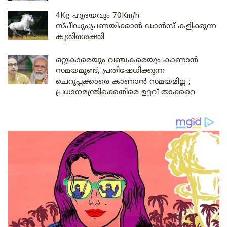
4Kg ഹൃദയവും 70Km/h
സ്പീഡും;പ്രണയിക്കാൻ ഡാൻസ് കളിക്കുന്ന
കുതിരശക്തി
ഒറ്റുകാരെയും വഞ്ചകരെയും കാണാൻ
സമയമുണ്ട്, പ്രതിഷേധിക്കുന്ന
ചെറുപ്പക്കാരെ കാണാൻ സമയമില്ല ;
പ്രധാനമന്ത്രിക്കെതിരെ ഉദ്ദവ് താക്കറെ