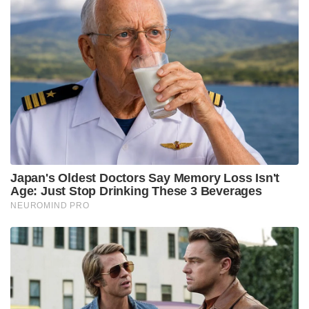
കശ്മീരിലെ ഇസ്ലാമിക തീവ്രവാദവും അതിന് കൂട്ടു
നിന്ന ഭരണാധികാരികളും മതയാഥാസ്ഥിതികരും
എങ്ങനെയാണ് ഹിന്ദു സമൂഹത്തെ കൈകാര്യം
ചെയ്തതെന്ന വ്യക്തമാക്കുന്ന ദൃശ്യങ്ങള്‍
ചിത്രത്തിലുണ്ടെന്ന് അണിയറ പ്രവര്‍ത്തകര്‍ പറയുന്നു.
ഇന്ത്യയിലെ ജനസാമാന്യം ഇത്തരം സംഭവങ്ങള്‍
അറിയാതെ പോകണം എന്ന ചിലരുടെ ഗൂഢ
താല്‍പര്യത്തിന് കൂടിയാണ് സിനിമ പുറത്ത്
വരുന്നതോടെ വിരാമമാകുന്നതെന്നാണ്
വിലയിരുത്തല്‍