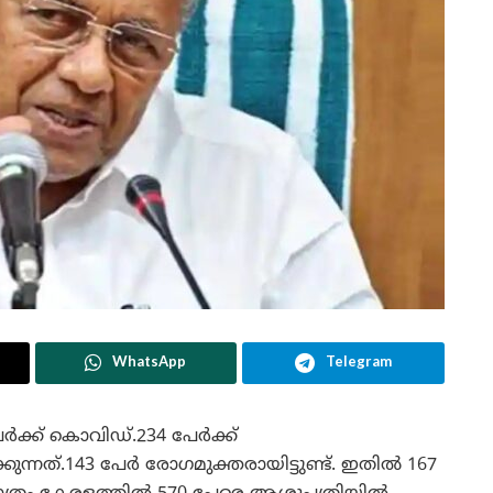
WhatsApp
Telegram
േർക്ക് കൊവിഡ്.234 പേർക്ക്
ുന്നത്.143 പേർ രോഗമുക്തരായിട്ടുണ്ട്. ഇതിൽ 167