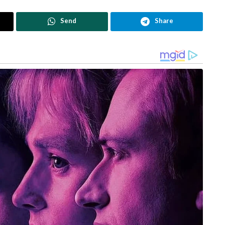
Send
Share