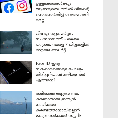
ഉള്ളടക്കങ്ങൾക്കും
ആഗോളതലത്തിൽ വിലക്ക്;
സെൻസർഷിപ്പ് ശക്തമാക്കി
മെറ്റ
വീണ്ടും ന്യൂനമർദ്ദം ;
സംസ്ഥാനത്ത് പരക്കെ
ജാഗ്രത, നാളെ 7 ജില്ലകളിൽ
ഓറഞ്ച് അലർട്ട്
Face ID ഇരട്ട
സഹോദരങ്ങളെ പോലും
തിരിച്ചറിയാൻ കഴിയുന്നത്
എങ്ങനെ?
കരിങ്കടൽ ആക്രമണം:
കാണാതായ ഇന്ത്യൻ
നാവികരെ
കണ്ടെത്താനായില്ലെന്ന്
കേന്ദ്ര സർക്കാർ സുപ്രീം