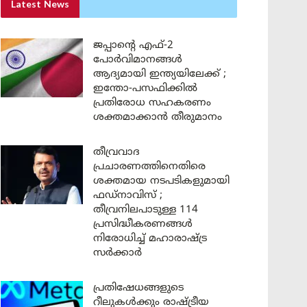
Latest News
ജപ്പാന്റെ എഫ്-2
പോർവിമാനങ്ങൾ
ആദ്യമായി ഇന്ത്യയിലേക്ക് ;
ഇന്തോ-പസഫിക്കിൽ
പ്രതിരോധ സഹകരണം
ശക്തമാക്കാൻ തീരുമാനം
തീവ്രവാദ
പ്രചാരണത്തിനെതിരെ
ശക്തമായ നടപടികളുമായി
ഫഡ്നാവിസ് ;
തീവ്രനിലപാടുള്ള 114
പ്രസിദ്ധീകരണങ്ങൾ
നിരോധിച്ച് മഹാരാഷ്ട്ര
സർക്കാർ
പ്രതിഷേധങ്ങളുടെ
റീലുകൾക്കും രാഷ്ട്രീയ