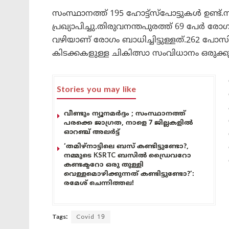
സംസ്ഥാനത്ത് 195 ഹോട്ട്സ്പോട്ടുകൾ ഉണ്ട്
പ്രഖ്യാപിച്ചു.തിരുവനന്തപുരത്ത് 69 പേർ ര
വഴിയാണ് രോഗം ബാധിച്ചിട്ടുള്ളത്.262 പോസി
കിടക്കകളുള്ള ചികിത്സാ സംവിധാനം ഒരുക്കു
Stories you may like
വീണ്ടും ന്യൂനമർദ്ദം ; സംസ്ഥാനത്ത്
പരക്കെ ജാഗ്രത, നാളെ 7 ജില്ലകളിൽ
ഓറഞ്ച് അലർട്ട്
‘തമിഴ്‌നാട്ടിലെ ബസ് കണ്ടിട്ടുണ്ടോ?,
നമ്മുടെ KSRTC ബസിൽ ഡ്രൈവറോ
കണ്ടക്ടറോ ഒരു തുള്ളി
വെള്ളമൊഴിക്കുന്നത് കണ്ടിട്ടുണ്ടോ?’:
രമേശ് ചെന്നിത്തല!
Tags:
Covid 19