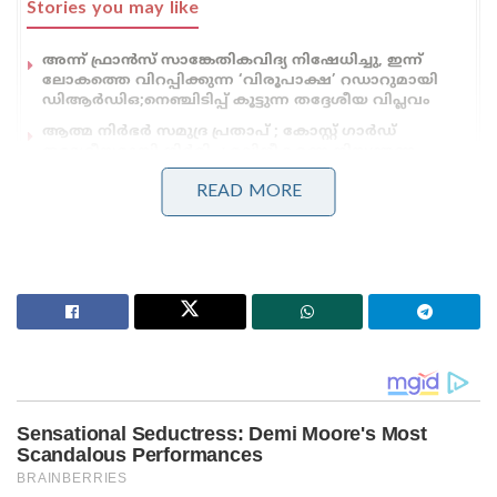
Stories you may like
അന്ന് ഫ്രാൻസ് സാങ്കേതികവിദ്യ നിഷേധിച്ചു, ഇന്ന്
ലോകത്തെ വിറപ്പിക്കുന്ന ‘വിരൂപാക്ഷ’ റഡാറുമായി
ഡിആർഡിഒ;നെഞ്ചിടിപ്പ് കൂട്ടുന്ന തദ്ദേശീയ വിപ്ലവം
ആത്മ നിർഭർ സമുദ്ര പ്രതാപ് ; കോസ്റ്റ് ഗാർഡ്
തദ്ദേശീയമായി നിർമിച്ച മലിനീകരണ നിയന്ത്രണ
കപ്പൽ കമ്മീഷൻ ചെയ്ത് പ്രതിരോധ മന്ത്രി
READ MORE
ഒരേസമയം സൈനികവും സാമ്പത്തികവും
തൊഴിൽപരവുമായ നേട്ടമുണ്ടാക്കുന്ന
തുരങ്കപാതയാണിത്. വികസന സാഹചര്യങ്ങൾ
മെച്ചപ്പെടുത്താൻ സഹായിക്കുന്ന തുരങ്ക നിർമ്മാണം
സൈനികമായി വളരെ വലിയ നേട്ടമാണ് നൽകുന്നത്.
സൈനിക വാഹനങ്ങൾക്കും ആയുധങ്ങൾക്കും
പെട്ടെന്ന് തന്നെ അതിർത്തി പ്രദേശത്തേക്ക് എത്താൻ
ഇത് ഉപകരിക്കും. തന്ത്രപധാനമായ പദ്ധതിയായ
സോജില പൂർത്തീകരിക്കുന്നത് ശക്തമായ അതിർത്തി