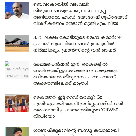
ബെവ്കോയിൽ വടംവലി;
തീരുമാനങ്ങളെടുക്കുന്നത് വകുപ്പ്
അറിയാതെ, എംഡി യോഗേഷ് ഗുപ്തയോട്
വിശദീകരണം തേടാൻ മന്ത്രി എം. ലിജു!
3.25 ലക്ഷം കോടിയുടെ മെഗാ കരാർ; 94
റഫാൽ യുദ്ധവിമാനങ്ങൾ ഇന്ത്യയിൽ
നിർമ്മിക്കും, ഫ്രാൻസിന്റെ വൻ ഓഫർ
ക്ഷേമപെൻഷൻ ഇനി കൈകളിൽ
നേരിട്ടെത്തില്ല;സഹകരണ ബാങ്കുകളെ
ഒഴിവാക്കാൻ തീരുമാനം, പണം ബാങ്ക്
അക്കൗണ്ടിലേക്ക് മാത്രം!
കൈത്തറി ഇട്ട് റെഡിയാകൂ’; Gz
ട്രെൻഡുമായി മോദി! ഇൻസ്റ്റഗ്രാമിൽ വൻ
തരംഗമായി പ്രധാനമന്ത്രിയുടെ ‘GRWM’
വീഡിയോ
ഗണേഷ്കുമാറിന്റെ ബന്ധു കവറുമായി