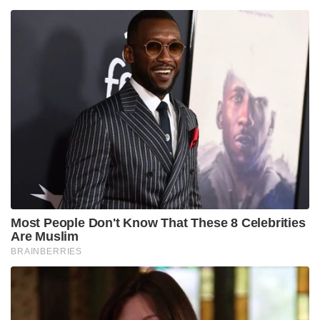
സുരക്ഷയൊരുക്കാൻ ഇന്ത്യയെ സഹായിക്കും.
കേന്ദ്രമന്ത്രി നിതിൻ ഗഡ്കരിയുടെ സാന്നിദ്ധ്യത്തിലാണ്
സോജില പണി ആരംഭിച്ചത്. കൊറോണ വ്യാപനമാണ്
പണി താമസിക്കാൻ കാരണമായത്. ഇന്ത്യ
അതിർത്തിയിൽ റോഡ് നിർമ്മിക്കുന്നതാണ്
സംഘർഷത്തിന് കാരണമാകുന്നതെന്ന് ചൈനയുടെ
പ്രസ്താവന വന്ന് ദിവസങ്ങൾക്കുള്ളിലാണ് പണി
ആരംഭിച്ചത്.
Tags:
india china border
featured
Sojila Pass
Sainikam