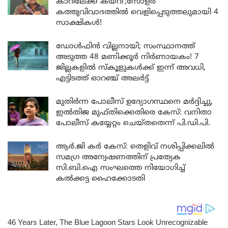
കാറിലേക്ക് കയറി’;സോളർ
കത്തുവിവാദത്തിൽ വെളിപ്പെടുത്തലുമായി 4
സാക്ഷികൾ!
ഡോൾഫിൻ വില്ലനായി; സംസ്ഥാനത്ത്
അടുത്ത 48 മണിക്കൂർ നിർണായകം! 7
ജില്ലകളിൽ സ്കൂളുകൾക്ക് ഇന്ന് അവധി,
എട്ടിടത്ത് ഓറഞ്ച് അലർട്ട്
മുതിർന്ന പോലീസ് ഉദ്യോഗസ്ഥനെ മർദ്ദിച്ചു,
ഇൽതിജ മുഫ്തിക്കെതിരെ കേസ്: വനിതാ
പോലീസ് കയ്യേറ്റം ചെയ്തതെന്ന് പി.ഡി.പി.
ആർ.ജി കർ കേസ്: തെളിവ് നശിപ്പിക്കലിൽ
സമഗ്ര അന്വേഷണത്തിന് പ്രത്യേക
സി.ബി.ഐ സംഘത്തെ നിയോഗിച്ച്
കൽക്കട്ട ഹൈക്കോടതി