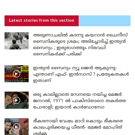
Latest stories
from this section
അരുണാചലിൽ കടന്നു കയറാൻ ചൈനീസ്
സൈനികരുടെ ശ്രമം; അടിച്ചോടിച്ച് ഇന്ത്യൻ
സൈന്യം ; ഇരുഭാഗത്തും നിരവധി
സൈനികർക്ക് പരിക്ക്
ഇന്ത്യൻ സൈന്യം ന്യൂ ജെൻ ആകുന്നു-
എന്താണ് എഫ്- ഇൻസാസ് ? പ്രത്യേകതകൾ
ഇതാണ്
ഒരു കാലില്ലാതെ സേനയെ നയിച്ച മേജർ
ജനറൽ; 1971 ൽ പാകിസ്താനെ തകർത്ത
പോരാളി; ഇയാൻ കാർഡോസോ
ഭീകരനായി വേഷം മാറി കൊടും ഭീകരരെ
കാലപുരിക്കയച്ച ധീരൻ- മേജർ മോഹിത്
ശർമ്മ