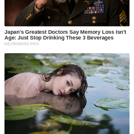
എന്നാൽ, ആ സന്തോഷം അധികം നീണ്ടു നിന്നില്ല. 80
ആം മിനിറ്റിൽ ഒരു ഫ്രീകിക്കിൽ നിന്ന് വീണു കിട്ടിയ
അവസരം ഒഡീഷ മുതലാക്കി. ഡോർലിറ്റനാണ് ഗോൾ
അടിച്ചത്. സ്‌കോർ 2-2. മത്സരം സമനിലയിലേക്ക്
നീങ്ങവെ സ്റ്റോപ്പേജ് ടൈമിലാണ് നോഹ സദോയി
ബ്ലാസ്റ്റേഴ്‌സിന്റെ രക്ഷകനായി വിജയ ഗോൾ നേടിയത്.
ലെഫ്റ്റ് വിങ്ങിൽ നടത്തിയ തകർപ്പൻ മുന്നേറ്റമാണ്
അവസാനം ഗോളിൽ കലാശിച്ചത്.
തുടർച്ചയായ രണ്ടാം ജയത്തോടെ ഐഎസ്എൽ
പോയിന്റ് ടേബിളിൽ എട്ടാം സ്ഥാനത്ത് എത്തിയ
കേരള ബ്ലാസ്റ്റേഴ്‌സ് പ്ലേ ഓഫ് സാധ്യതകൾ
സജീവമാക്കി. ശനിയാഴ്ച കൊച്ചിയിൽ നോർത്ത്
ഈസ്റ്റ് യുണൈറ്റഡാണ് കേരള ബ്ലാസ്റ്റേഴ്‌സിന്റെ
അടുത്ത എതിരാളികൾ.
Tags:
odisha
KERALA BALSTERS