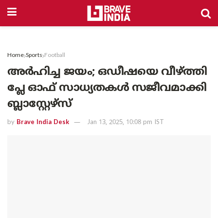
Home
Sports
Football
അർഹിച്ച ജയം; ഒഡീഷയെ വീഴ്ത്തി
പ്ലേ ഓഫ് സാധ്യതകൾ സജീവമാക്കി
ബ്ലാസ്റ്റേഴ്‌സ്
by
Brave India Desk
Jan 13, 2025, 10:08 pm IST