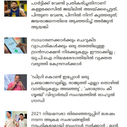
പാർട്ടിക്ക് വേണ്ടി പ്രതികരിച്ചതിനാണ്
കള്ളക്കേസിൽ ജയിലിൽ അടയ്ക്കപ്പെട്ടത്,
പിന്തുണ വേണ്ട, പിന്നിൽ നിന്ന് കുത്തരുത്;
ജയരാജനെതിരെ ആഞ്ഞടിച്ച് അർജുൻ
ആയങ്കി
സാധാരണക്കാർക്കും ചെറുകിട
വ്യാപാരികൾക്കും ഒരു തരത്തിലുള്ള
ട്രാൻസാക്ഷൻ നിരക്കുകളും ഈടാക്കില്ല ;
യു.പി.ഐ നിയമഭേദഗതിയിൽ വ്യക്തത
വരുത്തി കേന്ദ്രസർക്കാർ
‘ഡിഗ്രി കൊണ്ട് ഇപ്പോൾ ഒരു
പ്രയോജനവുമില്ല, രാജ്യത്ത് എല്ലാ തൊഴിൽ
വാതിലുകളും അടഞ്ഞു’ ; ‘ഛാത്രോം കീ
ഗൂഞ്ച്’ വിദ്യാർത്ഥി സംഗമത്തിൽ രാഹുൽ
ഗാന്ധി
2021 നിയമസഭാ തിരഞ്ഞെടുപ്പിന് ശേഷം
നടന്ന അക്രമ സംഭവങ്ങളിൽ
നടപടികളുമായി ബംഗാൾ സർക്കാർ ; മുൻ