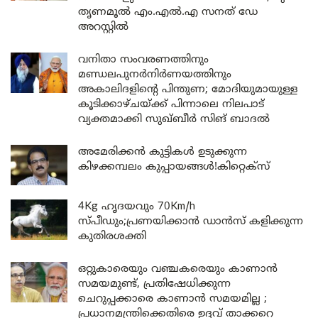
തൃണമൂൽ എം.എൽ.എ സനത് ഡേ
അറസ്റ്റിൽ
വനിതാ സംവരണത്തിനും
മണ്ഡലപുനർനിർണയത്തിനും
അകാലിദളിന്റെ പിന്തുണ; മോദിയുമായുള്ള
കൂടിക്കാഴ്ചയ്ക്ക് പിന്നാലെ നിലപാട്
വ്യക്തമാക്കി സുഖ്ബീർ സിങ് ബാദൽ
അമേരിക്കൻ കുട്ടികൾ ഉടുക്കുന്ന
കിഴക്കമ്പലം കുപ്പായങ്ങൾ!കിറ്റെക്സ്
4Kg ഹൃദയവും 70Km/h
സ്പീഡും;പ്രണയിക്കാൻ ഡാൻസ് കളിക്കുന്ന
കുതിരശക്തി
ഒറ്റുകാരെയും വഞ്ചകരെയും കാണാൻ
സമയമുണ്ട്, പ്രതിഷേധിക്കുന്ന
ചെറുപ്പക്കാരെ കാണാൻ സമയമില്ല ;
പ്രധാനമന്ത്രിക്കെതിരെ ഉദ്ദവ് താക്കറെ