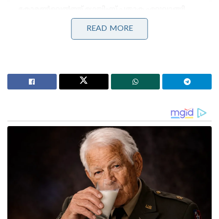
കോമൺവെൽത്ത് ഗെയിംസ് പതാക ഏറ്റുവാങ്ങി
ഗുജറാത്ത് മുഖ്യമന്ത്രി; 2030ൽ അഹമ്മദാബാദ്
വേദിയാകും
READ MORE
ഗ്ലാസ്‌ഗോയിൽ ഇന്ത്യൻ ബോക്സിങ് കരുത്ത്:
പ്രിയക്കും സാക്ഷിക്കും അരുന്ധതിക്കും സ്വർണം;
ലവ്‌ലിനയ്ക്ക് വെള്ളി
കാത്തിരിപ്പിന് ഒടുവിൽ 60 ആം മിനിറ്റിൽ ബ്ലാസ്റ്റേഴ്‌സ്
സമനില ഗോൾ സ്വന്തമാക്കി. കോറൂ സിംഗിന്റെ
പാസിൽ നിന്ന് പന്ത് സ്വീകരിച്ച് മുന്നേറിയ പെപ്ര,
ഒഡീഷ ഗോൾ കീപ്പറെ മറികടന്ന് സ്‌കോർ
ചെയ്യുകയായിരുന്നു. സമനില നേടിയതോടെ ലീഡ്
എടുക്കാൻ പൊരുതിയ ബ്ലാസ്റ്റേഴ്‌സ് 73 ആം മിനിറ്റിൽ
ലക്ഷ്യം കണ്ടു. പരിക്ക് മാറി തിരിച്ചെത്തിയ ജീസസ്
ജിമനെസ് സബ്ബായി വന്ന് അധികം വൈകാതെ
ഒഡീഷയുടെ ഗോൾ വല കുലുക്കി. പെപ്ര, ലൂണ,
നോഹ എന്നിവർ നടത്തിയ നീക്കങ്ങൾക്ക്
ഒടുവിലായിരുന്നു ജിമനെസിന്റെ ഉജ്ജ്വല ഫിനിഷ്.