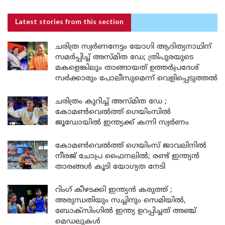
Latest stories
from this section
ചരിത്ര സ്വർണനേട്ടം യോഗി ആദിത്യനാഥിന്
സമർപ്പിച്ച് അസ്മിത ഡേ; ത്രിപുരയുടെ
മകളെങ്കിലും താങ്ങായത് ഉത്തർപ്രദേശ്
സർക്കാരും പോലീസുമെന്ന് വെളിപ്പെടുത്തൽ
ചരിത്രം കുറിച്ച് അസ്മിത ഡേ ;
കോമൺവെൽത്ത് ഗെയിംസിൽ
ജൂഡോയിൽ ഇന്ത്യക്ക് കന്നി സ്വർണം
കോമൺവെൽത്ത് ഗെയിംസ് ജാവലിനിൽ
നീരജ് ചോപ്ര ഫൈനലിൽ; രണ്ട് ഇന്ത്യൻ
താരങ്ങൾ കൂടി യോഗ്യത നേടി
റിംഗ് കീഴടക്കി ഇന്ത്യൻ കരുത്ത് ;
അരുന്ധതിയും സച്ചിനും സെമിയിൽ,
ബോക്സിംഗിൽ ഇന്ത്യ ഉറപ്പിച്ചത് അഞ്ച്
മെഡലുകൾ