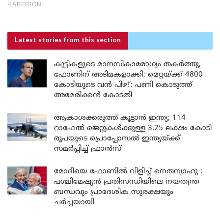
Latest stories
from this section
കുട്ടികളുടെ മാനസികാരോഗ്യം തകർത്തു,
ഫോണിന് അടിമകളാക്കി; മെറ്റയ്ക്ക് 4800
കോടിയുടെ വൻ പിഴ!’: പണി കൊടുത്ത്
അമേരിക്കൻ കോടതി
ആകാശക്കരുത്ത് കൂട്ടാൻ ഇന്ത്യ; 114
റാഫേൽ ജെറ്റുകൾക്കുള്ള 3.25 ലക്ഷം കോടി
രൂപയുടെ പ്രൊപ്പോസൽ ഇന്ത്യയ്ക്ക്
സമർപ്പിച്ച് ഫ്രാൻസ്
മോദിയെ ഫോണിൽ വിളിച്ച് നെതന്യാഹു :
പശ്ചിമേഷ്യൻ പ്രതിസന്ധിയിലെ നയതന്ത്ര
ബന്ധവും പ്രാദേശിക സുരക്ഷയും
ചർച്ചയായി