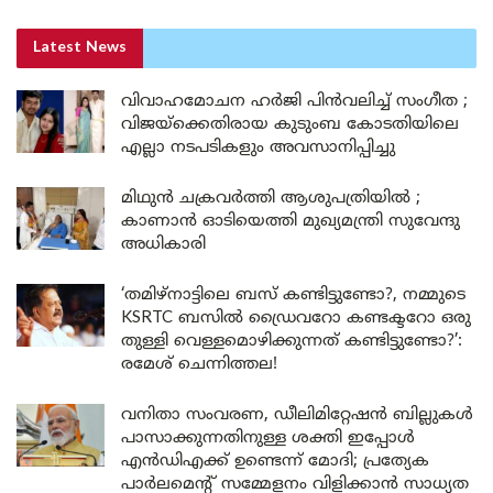
Latest News
വിവാഹമോചന ഹർജി പിൻവലിച്ച് സംഗീത ;
വിജയ്ക്കെതിരായ കുടുംബ കോടതിയിലെ
എല്ലാ നടപടികളും അവസാനിപ്പിച്ചു
മിഥുൻ ചക്രവർത്തി ആശുപത്രിയിൽ ;
കാണാൻ ഓടിയെത്തി മുഖ്യമന്ത്രി സുവേന്ദു
അധികാരി
‘തമിഴ്‌നാട്ടിലെ ബസ് കണ്ടിട്ടുണ്ടോ?, നമ്മുടെ
KSRTC ബസിൽ ഡ്രൈവറോ കണ്ടക്ടറോ ഒരു
തുള്ളി വെള്ളമൊഴിക്കുന്നത് കണ്ടിട്ടുണ്ടോ?’:
രമേശ് ചെന്നിത്തല!
വനിതാ സംവരണ, ഡീലിമിറ്റേഷൻ ബില്ലുകൾ
പാസാക്കുന്നതിനുള്ള ശക്തി ഇപ്പോൾ
എൻഡിഎക്ക് ഉണ്ടെന്ന് മോദി; പ്രത്യേക
പാർലമെന്റ് സമ്മേളനം വിളിക്കാൻ സാധ്യത