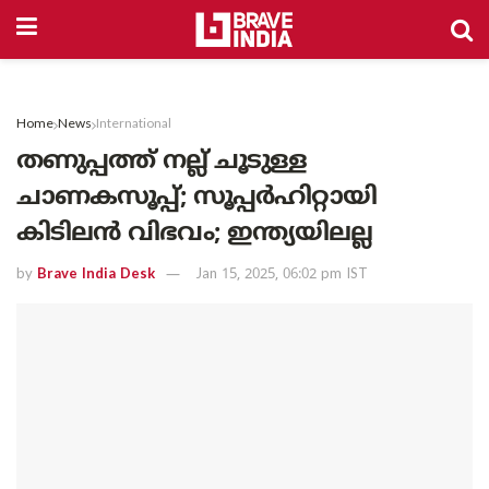
Home
News
International
തണുപ്പത്ത് നല്ല് ചൂടുള്ള
ചാണകസൂപ്പ്; സൂപ്പർഹിറ്റായി
കിടിലൻ വിഭവം; ഇന്ത്യയിലല്ല
by
Brave India Desk
Jan 15, 2025, 06:02 pm IST