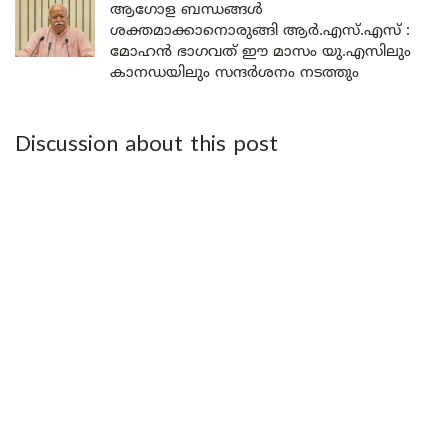
ആഗോള ബന്ധങ്ങൾ
ശക്തമാക്കാനൊരുങ്ങി ആർ.എസ്.എസ് :
മോഹൻ ഭാഗവത് ഈ മാസം യു.എസിലും
കാനഡയിലും സന്ദർശനം നടത്തും
Discussion about this post