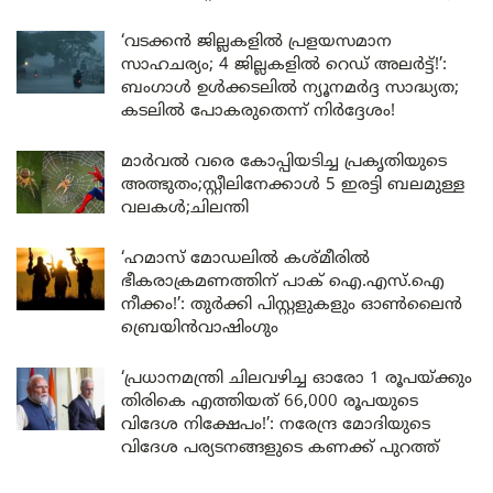
‘വടക്കൻ ജില്ലകളിൽ പ്രളയസമാന
സാഹചര്യം; 4 ജില്ലകളിൽ റെഡ് അലർട്ട്!’:
ബംഗാൾ ഉൾക്കടലിൽ ന്യൂനമർദ്ദ സാദ്ധ്യത;
കടലിൽ പോകരുതെന്ന് നിർദ്ദേശം!
മാർവൽ വരെ കോപ്പിയടിച്ച പ്രകൃതിയുടെ
അത്ഭുതം;സ്റ്റീലിനേക്കാൾ 5 ഇരട്ടി ബലമുള്ള
വലകൾ;ചിലന്തി
‘ഹമാസ് മോഡലിൽ കശ്മീരിൽ
ഭീകരാക്രമണത്തിന് പാക് ഐ.എസ്.ഐ
നീക്കം!’: തുർക്കി പിസ്റ്റളുകളും ഓൺലൈൻ
ബ്രെയിൻവാഷിംഗും
‘പ്രധാനമന്ത്രി ചിലവഴിച്ച ഓരോ 1 രൂപയ്ക്കും
തിരികെ എത്തിയത് 66,000 രൂപയുടെ
വിദേശ നിക്ഷേപം!’: നരേന്ദ്ര മോദിയുടെ
വിദേശ പര്യടനങ്ങളുടെ കണക്ക് പുറത്ത്