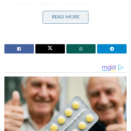
പച്ചക്കറികളും ഇതിൽ ചേർക്കുന്നുണ്ട്.
READ MORE
Stories you may like
വിവാഹമോചന ഹർജി പിൻവലിച്ച് സംഗീത ;
വിജയ്ക്കെതിരായ കുടുംബ കോടതിയിലെ എല്ലാ
നടപടികളും അവസാനിപ്പിച്ചു
‘സൗദിയെ വളഞ്ഞ് ആക്രമിക്കാൻ ഇറാന്റെ
നീക്കം,മിസൈൽ മഴയ്ക്ക് സാധ്യത!’: രഹസ്യാന്വേഷണ
മുന്നറിയിപ്പുമായി റിയാദ്
ഫിലിപ്പീൻസ് സന്ദർശിച്ച ഒരു സഞ്ചാരിയാണ് തന്റെ
സോഷ്യൽ മീഡിയയിലൂടെ ഈ പ്രശസ്തമായ
വിഭവത്തെക്കുറിച്ച് കൂടുതൽ വെളിപ്പെടുത്തിയത്.
പശുവിന്റെ ചാണകം കൊണ്ട് മാത്രമല്ല ആടിന്റെ
പിത്തരസത്തിൽ നിന്നും ഇവിടെ സൂപ്പ്
ഉണ്ടാക്കാറുണ്ടത്രേ.
അല്പം കയ്പ്പു നിറഞ്ഞ രുചിയാണെങ്കിലും ഈ