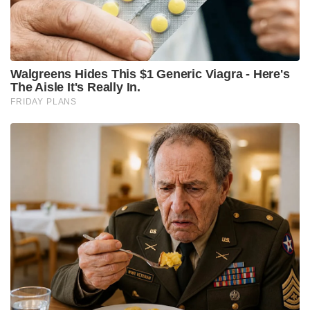
വിഭവത്തിൽ ധാരാളം സുഗന്ധവ്യഞ്ജനങ്ങൾ
ചേർക്കുന്നതിനാൽ അസുഖകരമായ മണവും രുചിയും
ഇതിന് ഇല്ലെന്നാണ് വിവരം.
വീഡിയോ വൈറൽ ആയതോടെ സൂപ്പിനായി
ഉപയോഗിക്കുന്നത് പശുവിന്റെയും ആടിന്റെയും
വയറിനുള്ളിൽ നിന്നുള്ള പിത്തരസമാണെന്നും
പുറത്തുവരുന്ന വിസർജ്യം ഉപയോഗിക്കുന്നില്ല
എന്നുമാണ് പ്രദേശവാസികൾ പറയുന്നത്
Tags:
cow
cow dung soup