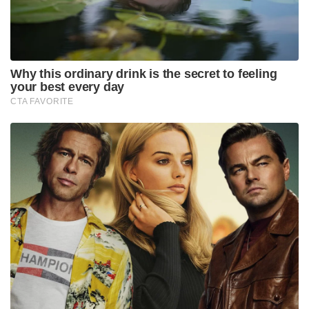
ഈ സ്ഥലത്തെ ഏറ്റവും പഴക്കമേറിയ പാളി ബിസി
മൂന്നാം, രണ്ടാം നൂറ്റാണ്ടുകളിലേതാണ് (2300 വര്‍ഷം
മുമ്പ്), ദ്വീപിലെ ഏറ്റവും വലിയ പുരാവസ്തു
കേന്ദ്രങ്ങളില്‍ ഒന്നാണിതെന്ന് അദ്ദേഹം പറഞ്ഞു.
ഹെല്ലനിസ്റ്റിക് കാലഘട്ടത്തിലെ ഒരു കെട്ടിടത്തിന്റെ
കണ്ടെത്തല്‍ ഫൈലാക്ക ദ്വീപിന്റെ ഒരു പ്രധാന
പുരാവസ്തു നേട്ടമാണെന്ന് കുവൈത്ത്
സര്‍വകലാശാലയിലെ പുരാവസ്തു, നരവംശശാസ്ത്ര
പ്രൊഫസര്‍ ഡോ. ഹസ്സന്‍ അഷ്‌കനാനി സ്ഥിരീകരിച്ചു.
Tags:
anthropology
kuwait
archaeology