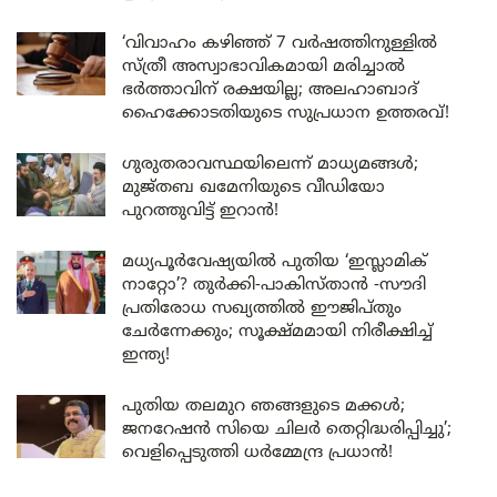
‘വിവാഹം കഴിഞ്ഞ് 7 വർഷത്തിനുള്ളിൽ
സ്ത്രീ അസ്വാഭാവികമായി മരിച്ചാൽ
ഭർത്താവിന് രക്ഷയില്ല; അലഹാബാദ്
ഹൈക്കോടതിയുടെ സുപ്രധാന ഉത്തരവ്!
ഗുരുതരാവസ്ഥയിലെന്ന് മാധ്യമങ്ങൾ;
മുജ്തബ ഖമേനിയുടെ വീഡിയോ
പുറത്തുവിട്ട് ഇറാൻ!
മധ്യപൂർവേഷ്യയിൽ പുതിയ ‘ഇസ്ലാമിക്
നാറ്റോ’? തുർക്കി-പാകിസ്താൻ -സൗദി
പ്രതിരോധ സഖ്യത്തിൽ ഈജിപ്തും
ചേർന്നേക്കും; സൂക്ഷ്മമായി നിരീക്ഷിച്ച്
ഇന്ത്യ!
പുതിയ തലമുറ ഞങ്ങളുടെ മക്കൾ;
ജനറേഷൻ സിയെ ചിലർ തെറ്റിദ്ധരിപ്പിച്ചു’;
വെളിപ്പെടുത്തി ധർമ്മേന്ദ്ര പ്രധാൻ!