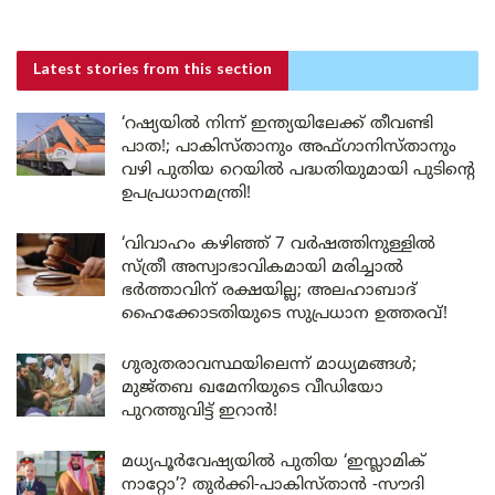
Latest stories
from this section
‘റഷ്യയിൽ നിന്ന് ഇന്ത്യയിലേക്ക് തീവണ്ടി
പാത!; പാകിസ്താനും അഫ്ഗാനിസ്താനും
വഴി പുതിയ റെയിൽ പദ്ധതിയുമായി പുടിന്റെ
ഉപപ്രധാനമന്ത്രി!
‘വിവാഹം കഴിഞ്ഞ് 7 വർഷത്തിനുള്ളിൽ
സ്ത്രീ അസ്വാഭാവികമായി മരിച്ചാൽ
ഭർത്താവിന് രക്ഷയില്ല; അലഹാബാദ്
ഹൈക്കോടതിയുടെ സുപ്രധാന ഉത്തരവ്!
ഗുരുതരാവസ്ഥയിലെന്ന് മാധ്യമങ്ങൾ;
മുജ്തബ ഖമേനിയുടെ വീഡിയോ
പുറത്തുവിട്ട് ഇറാൻ!
മധ്യപൂർവേഷ്യയിൽ പുതിയ ‘ഇസ്ലാമിക്
നാറ്റോ’? തുർക്കി-പാകിസ്താൻ -സൗദി