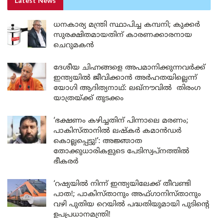
Latest News
ധനകാര്യ മന്ത്രി സ്ഥാപിച്ച കമ്പനി; കുക്കർ
സുരക്ഷിതമായതിന് കാരണക്കാരനായ
ചെറുമകൻ
ദേശീയ ചിഹ്നങ്ങളെ അപമാനിക്കുന്നവർക്ക്
ഇന്ത്യയിൽ ജീവിക്കാൻ അർഹതയില്ലെന്ന്
യോഗി ആദിത്യനാഥ്: ലഖ്‌നൗവിൽ തിരംഗ
യാത്രയ്ക്ക് തുടക്കം
‘ഭക്ഷണം കഴിച്ചതിന് പിന്നാലെ മരണം;
പാകിസ്താനിൽ ലഷ്കർ കമാൻഡർ
കൊല്ലപ്പെട്ടു!’: അജ്ഞാത
തോക്കുധാരികളുടെ പേടിസ്വപ്നത്തിൽ
ഭീകരർ
‘റഷ്യയിൽ നിന്ന് ഇന്ത്യയിലേക്ക് തീവണ്ടി
പാത!; പാകിസ്താനും അഫ്ഗാനിസ്താനും
വഴി പുതിയ റെയിൽ പദ്ധതിയുമായി പുടിന്റെ
ഉപപ്രധാനമന്ത്രി!