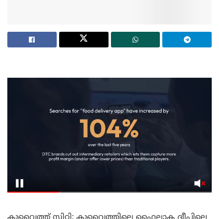
കുവൈത്ത് സിറ്റി: കുവൈത്തിലെ ഫൈലാക ദ്വീപിലെ