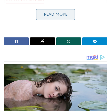
ദേശീയ ചിഹ്നങ്ങളെ അപമാനിക്കുന്നവർക്ക് ഇന്ത്യയിൽ
READ MORE
ജീവിക്കാൻ അർഹതയില്ലെന്ന് യോഗി ആദിത്യനാഥ്:
ലഖ്‌നൗവിൽ തിരംഗ യാത്രയ്ക്ക് തുടക്കം
‘ഭക്ഷണം കഴിച്ചതിന് പിന്നാലെ മരണം;
പാകിസ്താനിൽ ലഷ്കർ കമാൻഡർ കൊല്ലപ്പെട്ടു!’:
അജ്ഞാത തോക്കുധാരികളുടെ പേടിസ്വപ്നത്തിൽ
ഭീകരർ
കെട്ടിടത്തിന്റെ ശിലാ അടിത്തറകള്‍, ഒരു ആന്തരിക
മതില്‍, ബാഹ്യ മുറ്റത്തെ മുറിയുമായി ബന്ധിപ്പിക്കുന്ന
ഒരു പ്രവേശന കവാടം എന്നിവ സംഘം
കണ്ടെത്തിയതായി ബിന്‍ റെഡ വിശദീകരിച്ചു.
അതിനുള്ളില്‍ പ്ലാസ്റ്റര്‍ ചെയ്ത മതിലുകളുടെ നിരവധി
അവശിഷ്ടങ്ങളും കണ്ടെത്തി, കൂടാതെ 2,000
വര്‍ഷത്തിലധികം പഴക്കമുള്ള നിരവധി മണ്‍പാത്ര
വസ്തുക്കളും കണ്ടെത്തി.