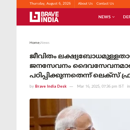
Thursday, August 6, 2026
About Us
Contact Us
NEWS
DE
Home
News
ജീവിതം ലക്ഷ്യബോധമുള്ള
ജനസേവനം ദൈവസേവനമാണ
പഠിപ്പിക്കുന്നതെന്ന് ലെക്സ് 
by
Brave India Desk
Mar 16, 2025, 07:36 pm IST
in