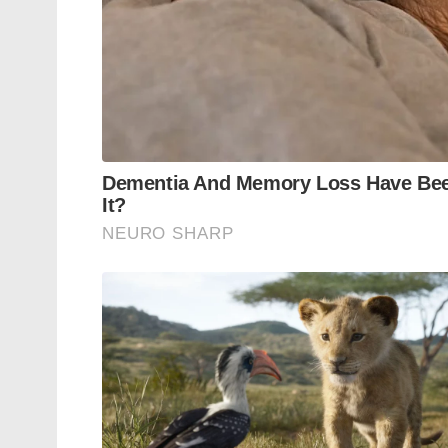
ശ്രമിക്കേണ്ടതുണ്ട്. ആർഎസ്എസ് പോലെ ഒര
മൂല്യങ്ങൾ മനസ്സിലാക്കാൻ കഴിഞ്ഞത് എന്റെ ഭാ
വ്യക്തമാക്കി.
Tags:
RSS
PM Narendra Modi
modi
Lex Fri