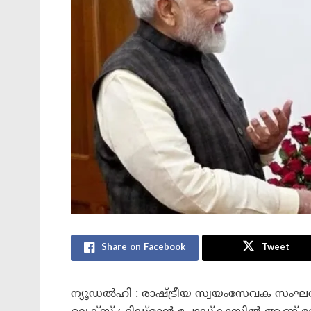
Share on Facebook
Tweet
ന്യൂഡൽഹി : രാഷ്ട്രീയ സ്വയംസേവക സംഘത്തി