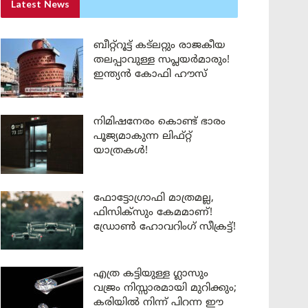
Latest News
ബീറ്റ്‌റൂട്ട് കട്‌ലറ്റും രാജകീയ
തലപ്പാവുള്ള സപ്ലയർമാരും!
ഇന്ത്യൻ കോഫി ഹൗസ്
നിമിഷനേരം കൊണ്ട് ഭാരം
പൂജ്യമാകുന്ന ലിഫ്റ്റ്
യാത്രകൾ!
ഫോട്ടോഗ്രാഫി മാത്രമല്ല,
ഫിസിക്സും കേമമാണ്!
ഡ്രോൺ ഹോവറിംഗ് സീക്രട്ട്!
എത്ര കട്ടിയുള്ള ഗ്ലാസും
വജ്രം നിസ്സാരമായി മുറിക്കും;
കരിയിൽ നിന്ന് പിറന്ന ഈ