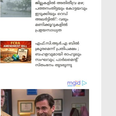
ജില്ലകളിൽ അതിതീവ്ര മഴ;
പത്തനംതിട്ടയും കോട്ടയവും
ഇടുക്കിയും റെഡ്
അലർട്ടിൽ!’: വരും
മണിക്കൂറുകളിൽ
പ്രളയസാധ്യത
എഫ്.സി.ആർ.എ ബിൽ
ക്രൂരമെന്ന് പ്രതിപക്ഷം ;
ബഹളവുമായി രാഹുലും
സംഘവും; പാർലമെന്റ്
സ്തംഭനം തുടരുന്നു