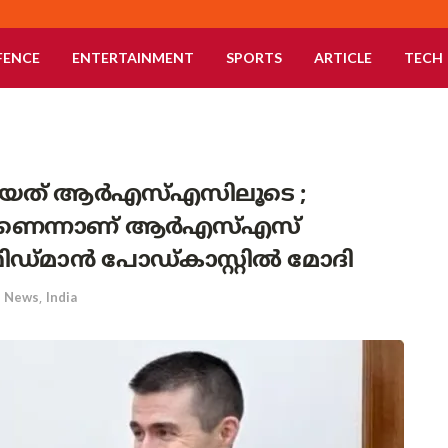
FENCE
ENTERTAINMENT
SPORTS
ARTICLE
TECH
തായത് ആർഎസ്എസിലൂടെ ;
െന്നാണ് ആർഎസ്എസ്
ഫ്രിഡ്മാൻ പോഡ്‌കാസ്റ്റിൽ മോദി
News
,
India