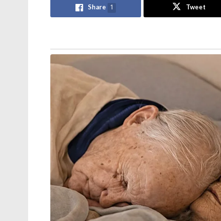
Share
1
Tweet
മമത ഗോത്രവിഭാഗത്തോട് കാണിച്ചത്
വൻ ക്രൂരത; ആദിവാസി താൽപ്പര്യങ്ങൾ
സംരക്ഷിക്കുന്നതിൽ മുൻ ബംഗാൾ
സർക്കാരിന് വൻ വീഴ്ച പറ്റിയെന്ന്
സി.എ.ജി റിപ്പോർട്ട്
‘കത്തിയത് എന്റെ വാഹനമല്ല,
കോടികളുടെ സ്വപ്നം: സംവിധായകൻ
വിജീഷ് മണിയുടെ കാർ കത്തിച്ച
കേസിൽ പ്രതികളെ പിടികൂടാതെ
പോലീസ്
വലിയ ഒരു സന്നദ്ധ സംഘടന ലോകത്ത് മറ്റൊരി
അഭിമാനകരമാണ്” എന്നും മോദി വ്യക്തമാക്ക
സാമൂഹിക സേവനത്തെക്കുറിച്ച് ആർഎസ്എസ്
മോദി അഭിപ്രായപ്പെട്ടു. ജനങ്ങളെ സേവിക്ക
ആർഎസ്എസ് പഠിപ്പിക്കുന്നത്. ആർ‌എസ്‌എസി
പ്രവർത്തനത്തിന്റെ സ്വഭാവം യഥാർത്ഥത്ത