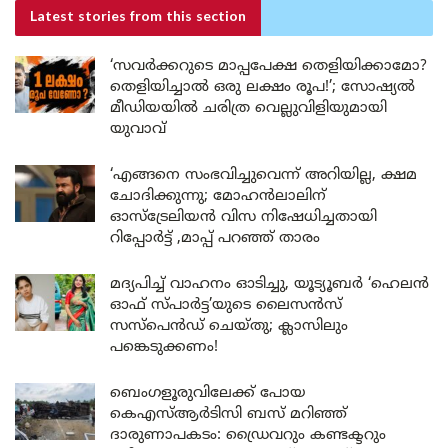
Latest stories
from this section
‘സവർക്കറുടെ മാപ്പപേക്ഷ തെളിയിക്കാമോ?
തെളിയിച്ചാൽ ഒരു ലക്ഷം രൂപ!’; സോഷ്യൽ
മീഡിയയിൽ ചരിത്ര വെല്ലുവിളിയുമായി
യുവാവ്
‘എങ്ങനെ സംഭവിച്ചുവെന്ന് അറിയില്ല, ക്ഷമ
ചോദിക്കുന്നു; മോഹൻലാലിന്
ഓസ്ട്രേലിയൻ വിസ നിഷേധിച്ചതായി
റിപ്പോർട്ട് ,മാപ്പ് പറഞ്ഞ് താരം
മദ്യപിച്ച് വാഹനം ഓടിച്ചു, യൂട്യൂബർ ‘ഹെലൻ
ഓഫ് സ്പാർട്ട’യുടെ ലൈസൻസ്
സസ്പെൻഡ് ചെയ്തു; ക്ലാസിലും
പങ്കെടുക്കണം!
ബെംഗളൂരുവിലേക്ക് പോയ
കെഎസ്ആർടിസി ബസ് മറിഞ്ഞ്
ദാരുണാപകടം: ഡ്രൈവറും കണ്ടക്ടറും