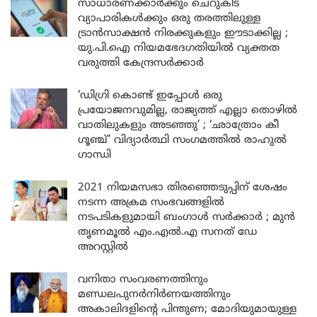
സാധാരണക്കാർക്കും ചെറുകിട
വ്യാപാരികൾക്കും ഒരു തരത്തിലുള്ള
ട്രാൻസാക്ഷൻ നിരക്കുകളും ഈടാക്കില്ല ;
യു.പി.ഐ നിയമഭേദഗതിയിൽ വ്യക്തത
വരുത്തി കേന്ദ്രസർക്കാർ
‘ഡിഗ്രി കൊണ്ട് ഇപ്പോൾ ഒരു
പ്രയോജനവുമില്ല, രാജ്യത്ത് എല്ലാ തൊഴിൽ
വാതിലുകളും അടഞ്ഞു’ ; ‘ഛാത്രോം കീ
ഗൂഞ്ച്’ വിദ്യാർത്ഥി സംഗമത്തിൽ രാഹുൽ
ഗാന്ധി
2021 നിയമസഭാ തിരഞ്ഞെടുപ്പിന് ശേഷം
നടന്ന അക്രമ സംഭവങ്ങളിൽ
നടപടികളുമായി ബംഗാൾ സർക്കാർ ; മുൻ
തൃണമൂൽ എം.എൽ.എ സനത് ഡേ
അറസ്റ്റിൽ
വനിതാ സംവരണത്തിനും
മണ്ഡലപുനർനിർണയത്തിനും
അകാലിദളിന്റെ പിന്തുണ; മോദിയുമായുള്ള