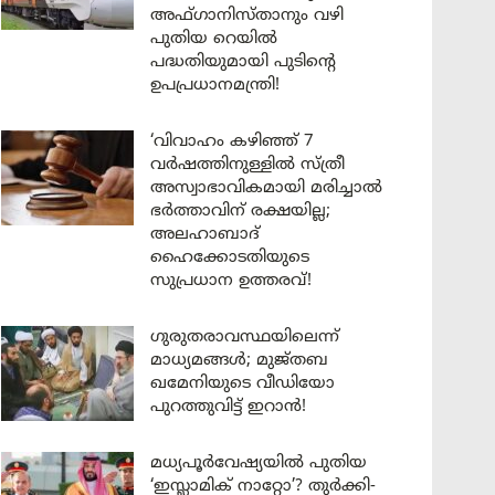
അഫ്ഗാനിസ്താനും വഴി
പുതിയ റെയിൽ
പദ്ധതിയുമായി പുടിന്റെ
ഉപപ്രധാനമന്ത്രി!
‘വിവാഹം കഴിഞ്ഞ് 7
വർഷത്തിനുള്ളിൽ സ്ത്രീ
അസ്വാഭാവികമായി മരിച്ചാൽ
ഭർത്താവിന് രക്ഷയില്ല;
അലഹാബാദ്
ഹൈക്കോടതിയുടെ
സുപ്രധാന ഉത്തരവ്!
ഗുരുതരാവസ്ഥയിലെന്ന്
മാധ്യമങ്ങൾ; മുജ്തബ
ഖമേനിയുടെ വീഡിയോ
പുറത്തുവിട്ട് ഇറാൻ!
മധ്യപൂർവേഷ്യയിൽ പുതിയ
‘ഇസ്ലാമിക് നാറ്റോ’? തുർക്കി-