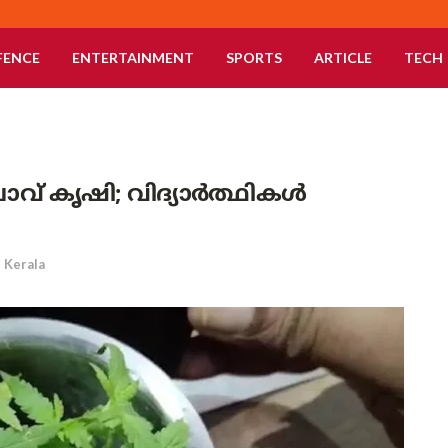
FENCE
ENTERTAINMENT
SPORTS
ARTICLE
TECH
 കഞ്ചാവ് കൃഷി; വിദ്യാർത്ഥികൾ
Kerala