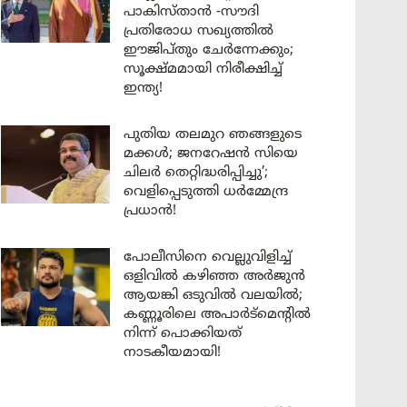
പാകിസ്താൻ -സൗദി
പ്രതിരോധ സഖ്യത്തിൽ
ഈജിപ്തും ചേർന്നേക്കും;
സൂക്ഷ്മമായി നിരീക്ഷിച്ച്
ഇന്ത്യ!
പുതിയ തലമുറ ഞങ്ങളുടെ
മക്കൾ; ജനറേഷൻ സിയെ
ചിലർ തെറ്റിദ്ധരിപ്പിച്ചു’;
വെളിപ്പെടുത്തി ധർമ്മേന്ദ്ര
പ്രധാൻ!
പോലീസിനെ വെല്ലുവിളിച്ച്
ഒളിവിൽ കഴിഞ്ഞ അർജുൻ
ആയങ്കി ഒടുവിൽ വലയിൽ;
കണ്ണൂരിലെ അപാർട്മെന്റിൽ
നിന്ന് പൊക്കിയത്
നാടകീയമായി!