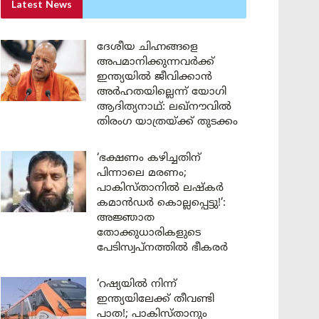
Latest News
ദേശീയ ചിഹ്നങ്ങളെ
അപമാനിക്കുന്നവർക്ക്
ഇന്ത്യയിൽ ജീവിക്കാൻ
അർഹതയില്ലെന്ന് യോഗി
ആദിത്യനാഥ്: ലഖ്‌നൗവിൽ
തിരംഗ യാത്രയ്ക്ക് തുടക്കം
‘ഭക്ഷണം കഴിച്ചതിന്
പിന്നാലെ മരണം;
പാകിസ്താനിൽ ലഷ്കർ
കമാൻഡർ കൊല്ലപ്പെട്ടു!’:
അജ്ഞാത
തോക്കുധാരികളുടെ
പേടിസ്വപ്നത്തിൽ ഭീകരർ
‘റഷ്യയിൽ നിന്ന്
ഇന്ത്യയിലേക്ക് തീവണ്ടി
പാത!; പാകിസ്താനും