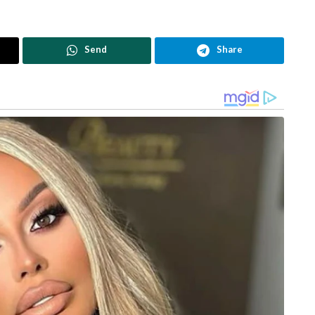
Send
Share