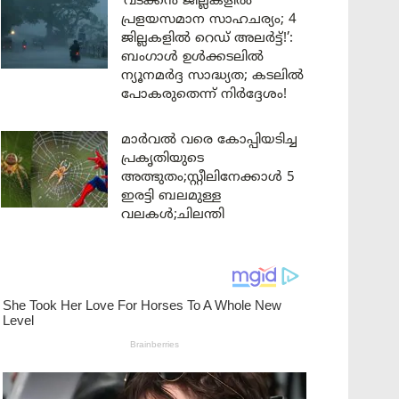
‘വടക്കൻ ജില്ലകളിൽ
പ്രളയസമാന സാഹചര്യം; 4
ജില്ലകളിൽ റെഡ് അലർട്ട്!’:
ബംഗാൾ ഉൾക്കടലിൽ
ന്യൂനമർദ്ദ സാദ്ധ്യത; കടലിൽ
പോകരുതെന്ന് നിർദ്ദേശം!
മാർവൽ വരെ കോപ്പിയടിച്ച
പ്രകൃതിയുടെ
അത്ഭുതം;സ്റ്റീലിനേക്കാൾ 5
ഇരട്ടി ബലമുള്ള
വലകൾ;ചിലന്തി