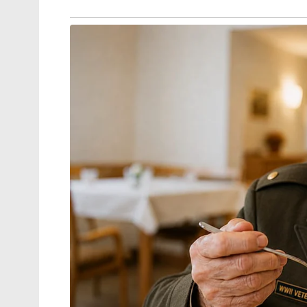
കുറിച്ചു. മാർച്ച് 15 ന് സ്റ്റേറ്റ് സെക്രട്ടറ
കുറിച്ചിട്ടുണ്ട്.
ജോർജ്ടൗൺ സർവ്വകലാശാലയിലെ എഡ്മണ്
സർവീസിലെ അൽവലീദ് ബിൻ തലാൽ സെന്റർ ഫ
പോസ്റ്റ് ഡോക്ടറൽ ഫെലോ ആണ് ബദർ ഖാ
തുടർന്ന് ഇന്ത്യൻ വിദ്യാർത്ഥിനിയുടെ വിസ റദ
പിന്നാലെയാണ് സമാനമായ മറ്റൊരു സംഭവം 
യൂണിവേഴ്‌സിറ്റിയിലെ ഇന്ത്യൻ ഡോക്ടറൽ വി
തിരികെ അയച്ചത്.
Tags:
arrest
america
hamas
badar khan sur