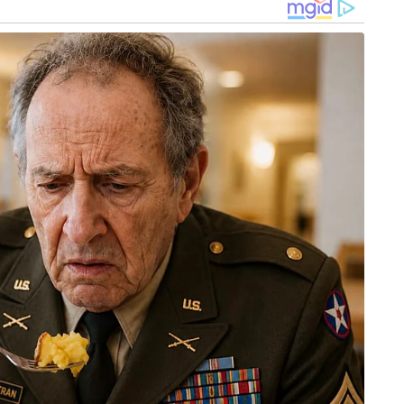
ി അദ്ദേഹത്തെ നാടുകടത്താൻ വിധിച്ചുവെന്നും അവർ ഒപ്പം
ട് എൽ വാൽഷ് സ്‌കൂൾ ഓഫ് ഫോറിൻ
ോർ മുസ്ലീം-ക്രിസ്ത്യൻ അണ്ടർസ്റ്റാൻഡിംഗിൽ
ൻ. കഴിഞ്ഞ ദിവസം ഹമാസ് അനുകൂല നിലപാടിനെ
്ദാക്കി അമേരിക്ക തിരികെ അയച്ചിരുന്നു. ഇതിന്
കൂടെ ഉണ്ടാകുന്നത്. കൊളംബിയ
ദ്യാർത്ഥിനിയെ ആണ് അമേരിക്ക വിസ റദ്ദാക്കി
i