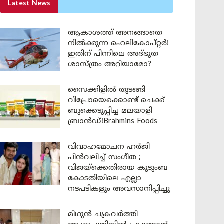
Latest News
ആകാശത്ത് അനങ്ങാതെ
നില്‍ക്കുന്ന ഹെലികോപ്റ്റര്‍!
ഇതിന് പിന്നിലെ അദ്ഭുത
ശാസ്ത്രം അറിയാമോ?
സൈക്കിളിൽ തുടങ്ങി
വിപ്രോയെക്കൊണ്ട് ചെക്ക്
ബുക്കെടുപ്പിച്ച മലയാളി
ബ്രാൻഡ്!Brahmins Foods
വിവാഹമോചന ഹർജി
പിൻവലിച്ച് സംഗീത ;
വിജയ്ക്കെതിരായ കുടുംബ
കോടതിയിലെ എല്ലാ
നടപടികളും അവസാനിപ്പിച്ചു
മിഥുൻ ചക്രവർത്തി