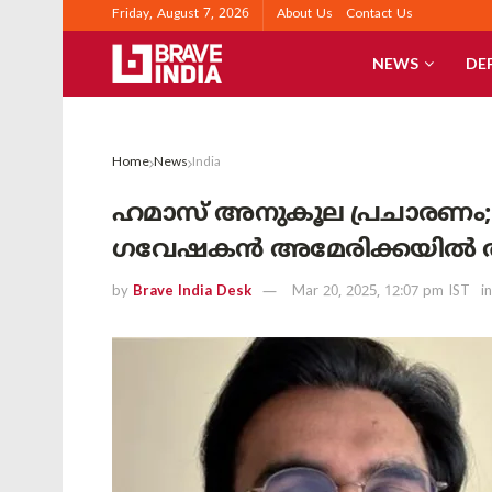
Friday, August 7, 2026
About Us
Contact Us
NEWS
DE
Home
News
India
ഹമാസ് അനുകൂല പ്രചാരണം; ഭ
ഗവേഷകൻ അമേരിക്കയിൽ അറസ
by
Brave India Desk
Mar 20, 2025, 12:07 pm IST
in