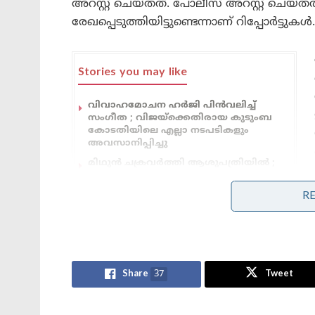
അറസ്റ്റ് ചെയ്തത്. പോലീസ് അറസ്റ്റ് ചെയ്തത
രേഖപ്പെടുത്തിയിട്ടുണ്ടെന്നാണ് റിപ്പോർട്ടുകൾ.
Stories you may like
വിവാഹമോചന ഹർജി പിൻവലിച്ച്
സംഗീത ; വിജയ്ക്കെതിരായ കുടുംബ
കോടതിയിലെ എല്ലാ നടപടികളും
അവസാനിപ്പിച്ചു
മിഥുൻ ചക്രവർത്തി ആശുപത്രിയിൽ ;
കാണാൻ ഓടിയെത്തി മുഖ്യമന്ത്രി
സുവേന്ദു അധികാരി
R
ഹോംലാൻഡ് സെക്യൂരിറ്റി വകുപ്പ് അസിസ്റ്റന്റ് സ
Share
37
Tweet
സ്ഥിരീകരിച്ചിട്ടുണ്ട്. ഹമാസ് ആശയങ്ങ
ഉപദേഷ്ടാവായ ഭീകരനുമായി അടുത്തബന്ധം ഉള്ള