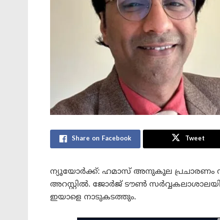
Share on Facebook
Tweet
ന്യൂയോർക്ക്: ഹമാസ് അനുകൂല പ്രചാരണ
അറസ്റ്റിൽ. ജോർജ് ടൗൺ സർവ്വകലാശാലയി
ഇയാളെ നാടുകടത്തും.