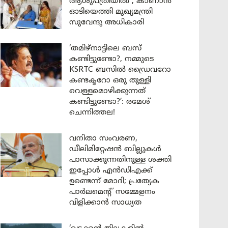
ആശുപത്രിയിൽ ; കാണാൻ
ഓടിയെത്തി മുഖ്യമന്ത്രി
സുവേന്ദു അധികാരി
‘തമിഴ്‌നാട്ടിലെ ബസ്
കണ്ടിട്ടുണ്ടോ?, നമ്മുടെ
KSRTC ബസിൽ ഡ്രൈവറോ
കണ്ടക്ടറോ ഒരു തുള്ളി
വെള്ളമൊഴിക്കുന്നത്
കണ്ടിട്ടുണ്ടോ?’: രമേശ്
ചെന്നിത്തല!
വനിതാ സംവരണ,
ഡീലിമിറ്റേഷൻ ബില്ലുകൾ
പാസാക്കുന്നതിനുള്ള ശക്തി
ഇപ്പോൾ എൻഡിഎക്ക്
ഉണ്ടെന്ന് മോദി; പ്രത്യേക
പാർലമെന്റ് സമ്മേളനം
വിളിക്കാൻ സാധ്യത