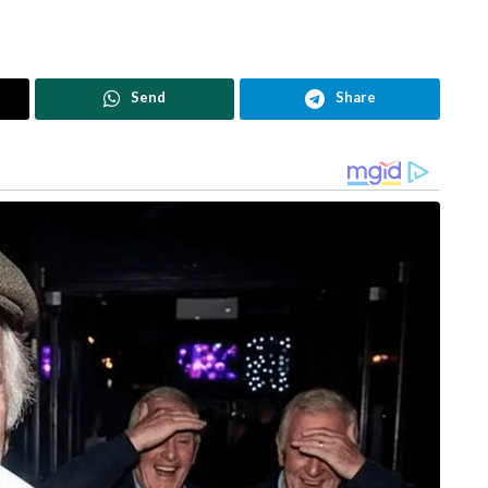
Send
Share