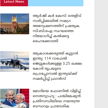
Latest News
ആർ.ജി കർ കേസ്: തെളിവ്
നശിപ്പിക്കലിൽ സമഗ്ര
അന്വേഷണത്തിന് പ്രത്യേക
സി.ബി.ഐ സംഘത്തെ
നിയോഗിച്ച് കൽക്കട്ട
ഹൈക്കോടതി
ആകാശക്കരുത്ത് കൂട്ടാൻ
ഇന്ത്യ; 114 റാഫേൽ
ജെറ്റുകൾക്കുള്ള 3.25 ലക്ഷം
കോടി രൂപയുടെ
പ്രൊപ്പോസൽ ഇന്ത്യയ്ക്ക്
സമർപ്പിച്ച് ഫ്രാൻസ്
മോദിയെ ഫോണിൽ വിളിച്ച്
നെതന്യാഹു : പശ്ചിമേഷ്യൻ
പ്രതിസന്ധിയിലെ നയതന്ത്ര
ബന്ധവും പ്രാദേശിക