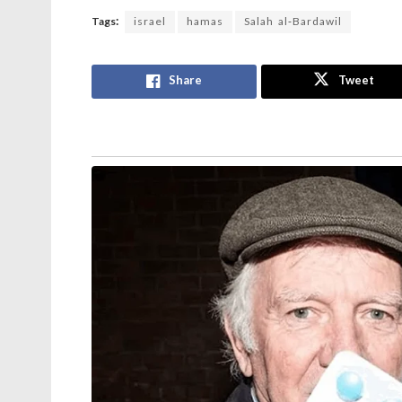
Tags:
israel
hamas
Salah al-Bardawil
Share
Tweet