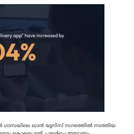
്കൻ ഗാസയിലെ ഖാൻ യൂനിസ് നഗരത്തിൽ നടത്തിയ
ും കൊല്ലപ്പെട്ടത്. പുലർച്ചെ ഇരുവരും