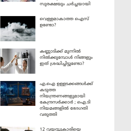
സുരക്ഷയും ചർച്ചയായി
വെള്ളമാകാത്ത ഐസ്
ഉണ്ടോ?
കണ്ണാടിക്ക് മുന്നിൽ
നിൽക്കുമ്പോൾ നിങ്ങളും
ഇത് ശ്രദ്ധിച്ചിട്ടുണ്ടോ?
എ.ഐ ഉള്ളടക്കങ്ങൾക്ക്
കടുത്ത
നിയന്ത്രണങ്ങളുമായി
കേന്ദ്രസർക്കാർ ; ഐ.ടി
നിയമങ്ങളിൽ ഭേദഗതി
വരുത്തി
12 വയസ്സുകാരിയെ