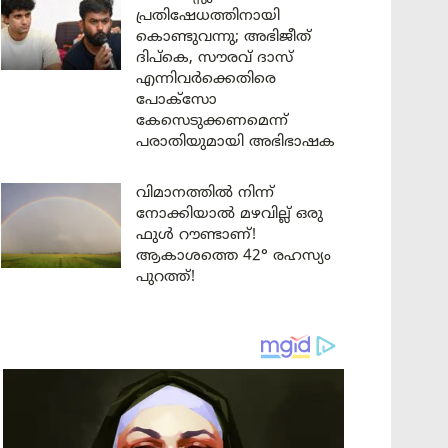
പ്രതിഷേധത്തിനായി
കൊണ്ടുവന്നു; അഭിജീത്
ദിപ്കെ, സൗരവ് ദാസ്
എന്നിവർക്കെതിരെ
പോക്സോ
കേസെടുക്കണമെന്ന്
പരാതിയുമായി അഭിഭാഷക
വിമാനത്തിൽ നിന്ന്
നോക്കിയാൽ മഴവില്ല് ഒരു
ഫുൾ റൗണ്ടാണ്!
ആകാശത്തെ 42° രഹസ്യം
പുറത്ത്!