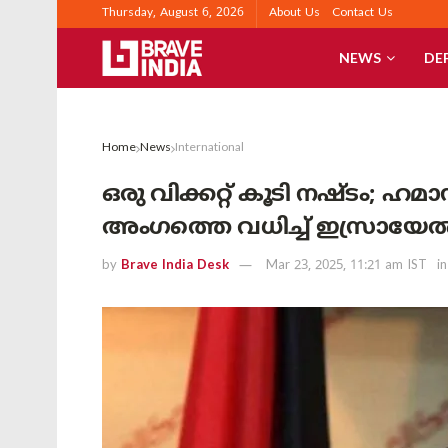
Thursday, August 6, 2026
About Us
Contact Us
NEWS
DE
Home
News
International
ഒരു വിക്കറ്റ് കൂടി നഷ്ടം; ഹ
അംഗത്തെ വധിച്ച് ഇസ്രായേ
by
Brave India Desk
Mar 23, 2025, 11:21 am IST
in